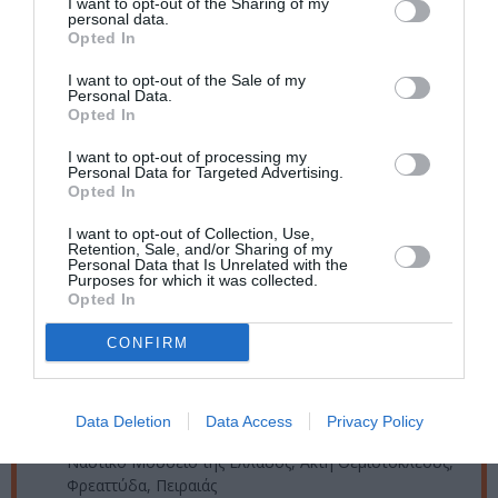
I want to opt-out of the Sharing of my
καθώς και τα ατμοσφαιρικά νυχτερινά τοπία υφαίνουν κατά
personal data.
κύριο λόγο τον ιστό της εικονογραφίας που καθιέρωσε τον
Opted In
Βολανάκη ως πατέρα της ελληνικής θαλασσογραφίας.»
I want to opt-out of the Sale of my
Personal Data.
Κεντρική φωτογραφία θέματος: Η άφιξη της πριγκίπισσας
Opted In
Σοφίας στο Φάληρο_Συλλογή Ευάγγελου και Κατίγκως
I want to opt-out of processing my
Αγγελάκου
Personal Data for Targeted Advertising.
Opted In
Ταυτότητα Εκδήλωσης
I want to opt-out of Collection, Use,
Retention, Sale, and/or Sharing of my
Personal Data that Is Unrelated with the
Ημερομηνία:
Purposes for which it was collected.
Opted In
24/04/2024
29/06/2024
Από:
Εως:
CONFIRM
Εγκαίνια: Τετάρτη 24 Απριλίου 2024, στις 20:00
Ώρες λειτουργίας: Τρίτη- Σάββατο: 09:00 – 14:00
Τοποθεσία:
Data Deletion
Data Access
Privacy Policy
Ναυτικό Μουσείο της Ελλάδος, Ακτή Θεμιστοκλέους,
Φρεαττύδα, Πειραιάς