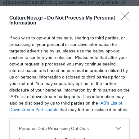
εξαιρετικούς καταλόγους με αναλύσεις για τη ζωή και το
έργο του μεγάλου Έλληνα θαλασσογράφου και αποτέλεσαν
γερά θεμέλια για την έκθεση που λαμβάνει χώρα αυτές τις
CultureNow.gr -
Do Not Process My Personal
Information
μέρες στον Πειραιά.
Μέσα από αυτή την προσθήκη στον πολιτιστικό χάρτη της
If you wish to opt-out of the sale, sharing to third parties, or
processing of your personal or sensitive information for
χώρας διαρκώς περισσότεροι άνθρωποι έχουν τη
targeted advertising by us, please use the below opt-out
δυνατότητα να βιώσουν την συγκίνηση που προκαλούν τα
section to confirm your selection. Please note that after your
έργα του Κωνσταντίνου Βολανάκη. Συγκίνηση που έχει
opt-out request is processed you may continue seeing
σταθερό βαρομετρικό από τα πρώτα έργα του Μονάχου έως
interest-based ads based on personal information utilized by
τα τελευταία έργα του Πειραιά. Γιατί μπορεί να υπάρχουν
us or personal information disclosed to third parties prior to
διαφοροποιήσεις στα θέματα, την παλέτα έως και την
your opt-out. You may separately opt-out of the further
υπογραφή του Κωνσταντίνου Βολανάκη αλλά η δωρική
disclosure of your personal information by third parties on the
IAB’s list of downstream participants. This information may
ομορφιά της ζωγραφικής του δίχως «αιχμές πάθους και
also be disclosed by us to third parties on the
IAB’s List of
ακραία ένταση» όπως παρατηρεί ο Μανόλης Βλάχος,
Downstream Participants
that may further disclose it to other
διακατέχει τα έργα του από άκρη σε άκρη. Ο Βολανάκης
third parties.
επαναλαμβάνει αλλά και μεταπλάθει διαρκώς τα αγαπημένα
του θέματα. Τα ιστορικά αφηγήματα, τα ωραία λιμάνια, οι
Personal Data Processing Opt Outs
γαλήνιες ακτές, τα άλλοτε ήρεμα και άλλοτε ταραχώδη ύδατα