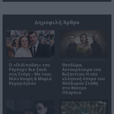
Δημοφιλή Άρθρα
O «Οιδίποδας» του
Θεοδώρα,
Ρόμπερτ Άικ ξανά
Αυτοκράτειρα του
στη Στέγη – Με τους
Βυζαντίου: Η νέα
Νίκο Κουρή & Μαρία
ελληνική όπερα του
Κεχαγιόγλου
Θεόδωρου Στάθη
στο θέατρο
Ολύμπια