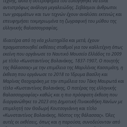
τέχνης, αλλά η υστεροφημία του ευλογήθηκε να είναι
αντιστρόφως ανάλογα μεγαλειώδης. Σεβάσμιοι άνθρωποι
των γραμμάτων και των τεχνών έχουν αναλύσει εκτενώς και
επευφημήσει τεκμηριωμένα τη ζωγραφική του μύθου της
ελληνικής θαλασσογραφίας.
Ιδιαιτέρα από τη νέα χιλιετηρίδα και μετά, έχουν
πραγματοποιηθεί εκθέσεις σταθμοί για τον καλλιτέχνη όπως
εκείνη που οργάνωσε το Ναυτικό Μουσείο Ελλάδος το 2009
με τίτλο «Κωνσταντίνος Βολανάκης, 1837-1907, O ποιητής
της θάλασσας» με την επιμέλεια της Μαριλένας Κασσιμάτη, η
έκθεση που οργάνωσε το 2018 το Ίδρυμα Βασίλη και
Μαρίνας Θεοχαράκη με την επιμέλεια του Τάκη Μαυρωτά και
τίτλο «Κωσταντίνος Βολανάκης, O πατέρας της ελληνικής
θαλασσογραφίας» καθώς και η πιο πρόσφατη έκθεση που
διοργανώθηκε το 2023 στη Δημοτική Πινακοθήκη Χανίων με
επιμελητή τον Θοδωρή Κουτσογιάννη και τίτλο
«Κωνσταντίνος Βολανάκης, Nόστος της θάλασσας». Όλες
αυτές οι εκθέσεις, όπως και η παρούσα, συνοδεύονταν από