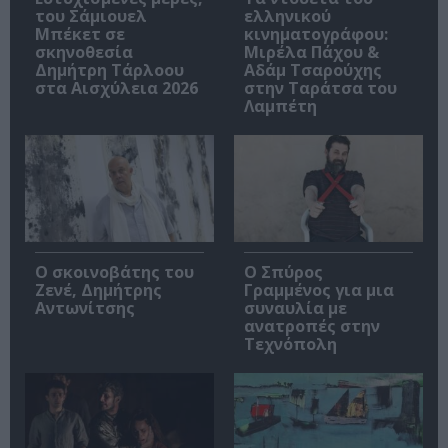
του Σάμιουελ
ελληνικού
Μπέκετ σε
κινηματογράφου:
σκηνοθεσία
Μιρέλα Πάχου &
Δημήτρη Τάρλοου
Αδάμ Τσαρούχης
στα Αισχύλεια 2026
στην Ταράτσα του
Λαμπέτη
Ο σκοινοβάτης του
Ο Σπύρος
Ζενέ, Δημήτρης
Γραμμένος για μια
Αντωνίτσης
συναυλία με
ανατροπές στην
Τεχνόπολη