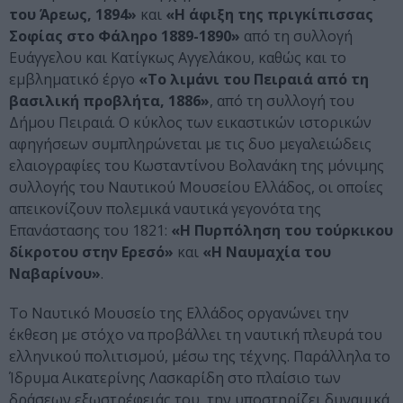
του Άρεως, 1894»
και
«Η άφιξη της πριγκίπισσας
Σοφίας στο Φάληρο 1889-1890»
από τη συλλογή
Ευάγγελου και Κατίγκως Αγγελάκου, καθώς και το
εμβληματικό έργο
«Το λιμάνι του Πειραιά από τη
βασιλική προβλήτα, 1886»
, από τη συλλογή του
Δήμου Πειραιά. Ο κύκλος των εικαστικών ιστορικών
αφηγήσεων συμπληρώνεται με τις δυο μεγαλειώδεις
ελαιογραφίες του Κωσταντίνου Βολανάκη της μόνιμης
συλλογής του Ναυτικού Μουσείου Ελλάδος, οι οποίες
απεικονίζουν πολεμικά ναυτικά γεγονότα της
Επανάστασης του 1821:
«Η Πυρπόληση του τούρκικου
δίκροτου στην Ερεσό»
και
«H Ναυμαχία του
Ναβαρίνου»
.
Το Ναυτικό Μουσείο της Ελλάδος οργανώνει την
έκθεση με στόχο να προβάλλει τη ναυτική πλευρά του
ελληνικού πολιτισμού, μέσω της τέχνης. Παράλληλα το
Ίδρυμα Αικατερίνης Λασκαρίδη στο πλαίσιο των
δράσεων εξωστρέφειάς του, την υποστηρίζει δυναμικά