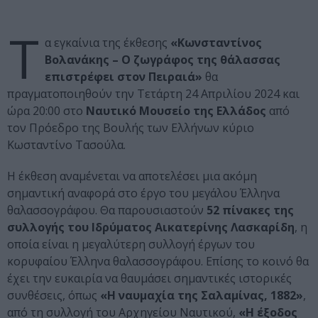
Τ
α εγκαίνια της έκθεσης
«Κωνσταντίνος
Βολανάκης – Ο ζωγράφος της θάλασσας
επιστρέφει στον Πειραιά»
θα
πραγματοποιηθούν την Τετάρτη 24 Απριλίου 2024 και
ώρα 20:00 στο
Ναυτικό Μουσείο της Ελλάδος
από
τον Πρόεδρο της Βουλής των Ελλήνων κύριο
Κωσταντίνο Τασούλα.
Η έκθεση αναμένεται να αποτελέσει μια ακόμη
σημαντική αναφορά στο έργο του μεγάλου Έλληνα
θαλασσογράφου. Θα παρουσιαστούν
52 πίνακες της
συλλογής του Ιδρύματος Αικατερίνης Λασκαρίδη
, η
οποία είναι η μεγαλύτερη συλλογή έργων του
κορυφαίου Έλληνα θαλασσογράφου. Επίσης το κοινό θα
έχει την ευκαιρία να θαυμάσει σημαντικές ιστορικές
συνθέσεις, όπως
«Η ναυμαχία της Σαλαμίνας, 1882»
,
από τη συλλογή του Αρχηγείου Ναυτικού,
«Η έξοδος