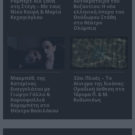
Ρόμπερτ Άικ ξανά
Αυτοκράτειρα του
στη Στέγη – Με τους
Βυζαντίου: Η νέα
Νίκο Κουρή & Μαρία
ελληνική όπερα του
Κεχαγιόγλου
Θεόδωρου Στάθη
στο θέατρο
Ολύμπια
Μακμπέθ, της
32οι Πλοές – Το
Κατερίνας
Αίνιγμα της Εικόνας:
Ευαγγελάτου με
Ομαδική έκθεση στο
Γιώργο Γάλλο &
Ίδρυμα Π. & Μ.
Καρυοφυλλιά
Κυδωνιέως
Καραμπέτη στο
Θέατρο Βασιλάκου