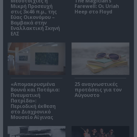
Μεσοτοιχίες ή
The Magician’s
Μικρή Προσευχή
Farewell: Οι Uriah
στις 3κ46 π.μ., της
Heep στο Floyd
Εύας Οικονόμου –
Βαμβακά στην
Εναλλακτική Σκηνή
ΕΛΣ
«Απομακρυσμένα
25 αναγνωστικές
Βουνά και Ποτάμια:
προτάσεις για τον
Πνευματική
Αύγουστο
Πατρίδα»:
Περιοδική έκθεση
στο Διαχρονικό
Μουσείο Αίγινας