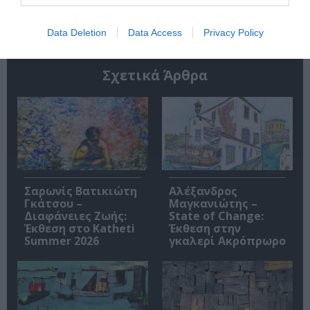
Data Deletion
Data Access
Privacy Policy
Σχετικά Άρθρα
Σαρωνίς Βατικιώτη
Αλέξανδρος
Γκάτσου –
Μαγκανιώτης –
Διαφάνειες Ζωής:
State of Change:
Έκθεση στο Katheti
Έκθεση στην
Summer 2026
γκαλερί Ακρόπρωρο