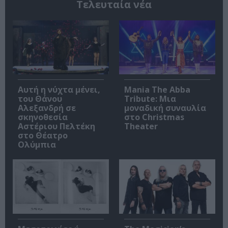
Τελευταία νέα
Αυτή η νύχτα μένει,
Mania The Abba
του Θάνου
Tribute: Μια
Αλεξανδρή σε
μοναδική συναυλία
σκηνοθεσία
στο Christmas
Αστέριου Πελτέκη
Theater
στο Θέατρο
Ολύμπια