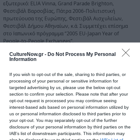
εξωτερικό: ELIA Vinna, Grand Parade Brighton,
Φεστιβάλ Βαρσοβίας, Πάτρα 2006-Πολιτιστική
πρωτεύουσα της Ευρώπης, Φεστιβάλ Αισχυλείων,
Φεστιβάλ Δήμου Αθηναίων, κ.ά. Συμμετέχει επίσημα
στο Ιαπωνικό πρόγραμμα “2005 EU-Japan Year of
People-to-People Exchanges”.
Ιδέα και εικαστική δράση
Αιμιλία Μπουρίτη
CultureNow.gr -
Do Not Process My Personal
Information
Ταυτότητα
If you wish to opt-out of the sale, sharing to third parties, or
processing of your personal or sensitive information for
Τοποθεσία:
CHEAPART, Α. Μεταξά 25, Αθήνα
Ημερομηνία:
targeted advertising by us, please use the below opt-out
Εγκαίνια: Τετάρτη 3 Ιουνίου, 2015Διάρκεια: 4 Ιουνίου – 4
section to confirm your selection. Please note that after your
Ιουλίου, 2015Ώρες λειτουργίας έκθεσης: Τρίτη – Παρασκευή
opt-out request is processed you may continue seeing
5:00 μ.μ. – 9:00 μ.μ.
Πληροφορίες:
http://cheapart.gr
interest-based ads based on personal information utilized by
us or personal information disclosed to third parties prior to
your opt-out. You may separately opt-out of the further
disclosure of your personal information by third parties on the
Ακολουθήστε το Culturenow.gr στο
Google News
και
IAB’s list of downstream participants. This information may
μάθετε πρώτοι όλες τις ειδήσεις