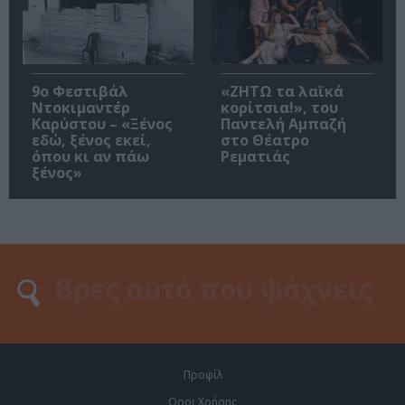
9ο Φεστιβάλ
«ΖΗΤΩ τα λαϊκά
Ντοκιμαντέρ
κορίτσια!», του
Καρύστου – «Ξένος
Παντελή Αμπαζή
εδώ, ξένος εκεί,
στο Θέατρο
όπου κι αν πάω
Ρεματιάς
ξένος»
Προφίλ
Οροι Χρήσης