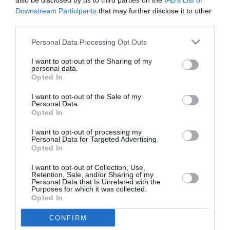
also be disclosed by us to third parties on the
IAB’s List of
Downstream Participants
that may further disclose it to other
Δείτε όλα τα
τελευταία νέα
για την Τέχνη και τον
third parties.
Πολιτισμό στο
Culturenow.gr
Personal Data Processing Opt Outs
Νέοι Διαγωνισμοί
❯
I want to opt-out of the Sharing of my
personal data.
Opted In
Tags
I want to opt-out of the Sale of my
ΑΙΜΙΛΙΑ ΜΠΟΥΡΙΤΗ
Personal Data.
Opted In
Newsletter
I want to opt-out of processing my
Personal Data for Targeted Advertising.
Opted In
Κάθε βδομάδα στο e-mail σας τα τελευταία νέα για
την Τέχνη και τον Πολιτισμό!
I want to opt-out of Collection, Use,
Retention, Sale, and/or Sharing of my
Personal Data that Is Unrelated with the
Purposes for which it was collected.
Opted In
CONFIRM
Ακολουθήστε το Culturenow.gr