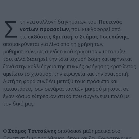
Σ
τη νέα συλλογή διηγημάτων του,
Πετεινός
νοτίων προαστίων
, που κυκλοφορεί από
τις
εκδόσεις Κριτική,
ο
Στάμος Τσιτσώνης
,
απομακρύνεται για λίγο από τη χρήση των
μαθηματικών, ως συνδετικού κρίκου των ιστοριών
του, αλλά διατηρεί την ίδια ισχυρή δομή και αφήνεται
ξανά στην καλλιέργεια της πυκνής αφήγησης κρατώντας
αμείωτο το χιούμορ, την ειρωνεία και την ανατροπή.
Αυτή τη φορά συνδέει μεταξύ τους πρόσωπα και
καταστάσεις, σαν σενάρια ταινιών μικρού μήκους, σε
έναν κόσμο εξπρεσιονιστικό που συγγενεύει πολύ με
τον δικό μας.
Ο
Στάμος Τσιτσώνης
σπούδασε μαθηματικά στο
Πανεπιστήμιο της Αθήνας, όπου και ζει. Εργάστηκε για