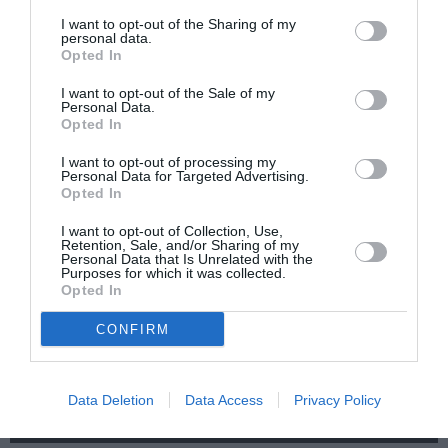
I want to opt-out of the Sharing of my
personal data.
Opted In
I want to opt-out of the Sale of my
Η μακρά λίστα με
Έκθεση Βιβλίου
Personal Data.
τις υποψηφιότητες
2026 στο Ναύπλιο
Opted In
για το Βραβείο
Booker 2026
I want to opt-out of processing my
Personal Data for Targeted Advertising.
Opted In
I want to opt-out of Collection, Use,
Retention, Sale, and/or Sharing of my
Personal Data that Is Unrelated with the
Purposes for which it was collected.
Opted In
«Παρεμποδίζοντας
Σπύρος Κακατσάκης
CONFIRM
την αποστασία,
– Ανακρίνοντας το
Ιουλιανά 1965»:
Σκοτάδι:
Παρουσίαση του
Παρουσίαση του
βιβλίου στο
βιβλίου στα Public
Data Deletion
Data Access
Privacy Policy
Μεταξουργείο
Συντάγματος