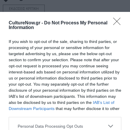
ΕΚΔΟΣΕΙΣ ΚΡΙΤΙΚΗ
CultureNow.gr -
Do Not Process My Personal
Newsletter
Information
Κάθε βδομάδα στο e-mail σας τα τελευταία νέα για
την Τέχνη και τον Πολιτισμό!
If you wish to opt-out of the sale, sharing to third parties, or
processing of your personal or sensitive information for
targeted advertising by us, please use the below opt-out
section to confirm your selection. Please note that after your
opt-out request is processed you may continue seeing
interest-based ads based on personal information utilized by
Ακολουθήστε το Culturenow.gr
us or personal information disclosed to third parties prior to
your opt-out. You may separately opt-out of the further
disclosure of your personal information by third parties on the
IAB’s list of downstream participants. This information may
also be disclosed by us to third parties on the
IAB’s List of
Downstream Participants
that may further disclose it to other
Σχετικά Άρθρα
third parties.
Personal Data Processing Opt Outs