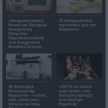
«Απομακρυσμένα
25 αναγνωστικές
Βουνά και Ποτάμια:
προτάσεις για τον
Πνευματική
Αύγουστο
Πατρίδα»:
Περιοδική έκθεση
στο Διαχρονικό
Μουσείο Αίγινας
9ο Φεστιβάλ
«ΖΗΤΩ τα λαϊκά
Ντοκιμαντέρ
κορίτσια!», του
Καρύστου – «Ξένος
Παντελή Αμπαζή
εδώ, ξένος εκεί,
στο Θέατρο
όπου κι αν πάω
Ρεματιάς