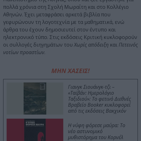
πολλά χρόνια στη Σχολή Μωραΐτη και στο Κολλέγιο
Αθηνών. Έχει μεταφράσει αρκετά βιβλία που
γεφυρώνουν τη λογοτεχνία με τα μαθηματικά, ενώ
άρθρα του έχουν δημοσιευτεί στον έντυπο και
ηλεκτρονικό τύπο. Στις εκδόσεις Κριτική κυκλοφορούν
οι συλλογές διηγημάτων του
Χωρίς απόδειξη
και
Πετεινός
νοτίων προαστίων
.
ΜΗΝ ΧΑΣΕΙΣ!
Γιανγκ Σιουάνγκ-τζι –
«Ταϊβάν: Ημερολόγιο
Ταξιδιού»: Το φετινό Διεθνές
Βραβείο Booker κυκλοφορεί
από τις εκδόσεις Βακχικόν
Η νύφη φόρεσε μαύρα: Το
νέο αστυνομικό
μυθιστόρημα του Κορνέλ