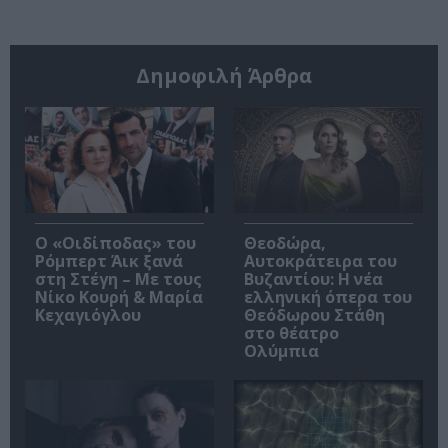
Δημοφιλή Άρθρα
O «Οιδίποδας» του
Θεοδώρα,
Ρόμπερτ Άικ ξανά
Αυτοκράτειρα του
στη Στέγη – Με τους
Βυζαντίου: Η νέα
Νίκο Κουρή & Μαρία
ελληνική όπερα του
Κεχαγιόγλου
Θεόδωρου Στάθη
στο θέατρο
Ολύμπια