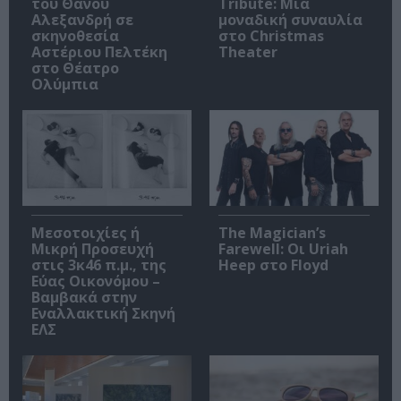
του Θάνου
Tribute: Μια
Αλεξανδρή σε
μοναδική συναυλία
σκηνοθεσία
στο Christmas
Αστέριου Πελτέκη
Theater
στο Θέατρο
Ολύμπια
Μεσοτοιχίες ή
The Magician’s
Μικρή Προσευχή
Farewell: Οι Uriah
στις 3κ46 π.μ., της
Heep στο Floyd
Εύας Οικονόμου –
Βαμβακά στην
Εναλλακτική Σκηνή
ΕΛΣ