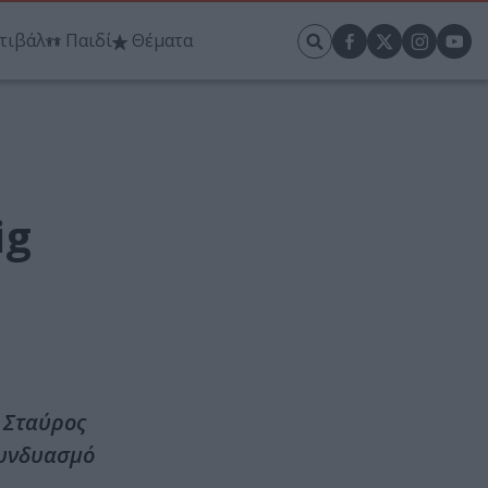
τιβάλ
Παιδί
Θέματα
ig
α Σταύρος
συνδυασμό