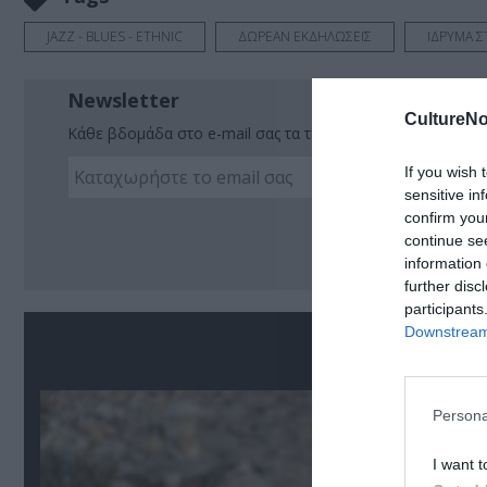
JAZZ - BLUES - ETHNIC
ΔΩΡΕΑΝ ΕΚΔΗΛΩΣΕΙΣ
ΙΔΡΥΜΑ Σ
Newsletter
CultureNo
Κάθε βδομάδα στο e-mail σας τα τελευταία νέα για την Τέχ
If you wish 
sensitive in
confirm you
Ακο
continue se
information 
further disc
participants
Downstream 
Σ
Persona
I want t