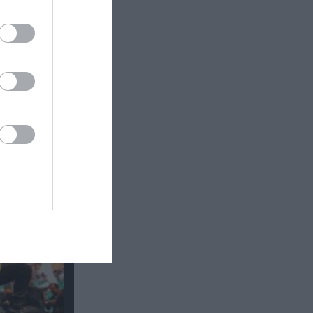
ε: Η
ρκο 2026