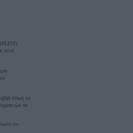
(ΑΣΔΥΣ)
ι soul
γμα
του
τιβάλ όπως το
 κομματιών σε
 δωρεά του