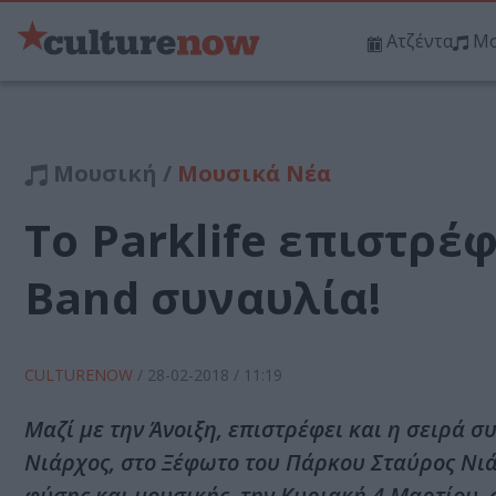
Ατζέντα
Μο
Μουσική /
Μουσικά Νέα
Το Parklife επιστρέφ
Band συναυλία!
CULTURENOW
/
28-02-2018
/ 11:19
Μαζί με την Άνοιξη, επιστρέφει και η σειρά 
Νιάρχος, στο Ξέφωτο του Πάρκου Σταύρος Νι
φύσης και μουσικής, την Κυριακή 4 Μαρτίου, σ