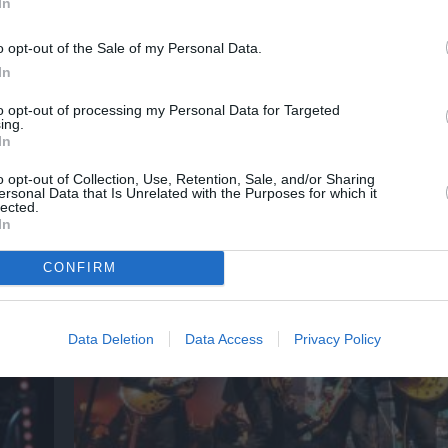
In
o opt-out of the Sale of my Personal Data.
In
to opt-out of processing my Personal Data for Targeted
ing.
In
o opt-out of Collection, Use, Retention, Sale, and/or Sharing
ersonal Data that Is Unrelated with the Purposes for which it
ες
Στα τραγούδια μας χωράνε όλα όσα αγαπάμ
lected.
Φωτεινή Βελεσιώτου στο Φεστιβάλ στο Πά
In
CONFIRM
Data Deletion
Data Access
Privacy Policy