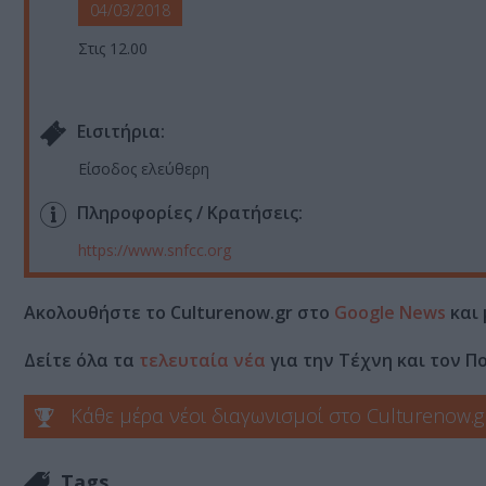
04/03/2018
Στις 12.00
Eισιτήρια:
Είσοδος ελεύθερη
Πληροφορίες / Κρατήσεις:
https://www.snfcc.org
Ακολουθήστε το Culturenow.gr στο
Google News
και 
Δείτε όλα τα
τελευταία νέα
για την Τέχνη και τον Π
Κάθε μέρα νέοι διαγωνισμοί στο Culturenow.g
Tags