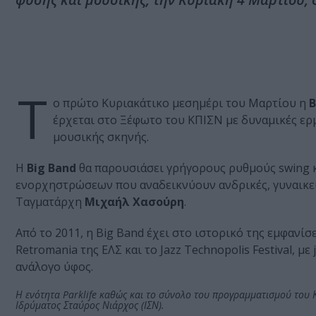
Τ
ο πρώτο Κυριακάτικο μεσημέρι του Μαρτίου η
B
έρχεται στο Ξέφωτο του ΚΠΙΣΝ με δυναμικές ερμη
μουσικής σκηνής.
Η
Big Band
θα παρουσιάσει γρήγορους ρυθμούς swing κα
ενορχηστρώσεων που αναδεικνύουν ανδρικές, γυναικεί
Ταγματάρχη
Μιχαήλ Χασούρη
.
Από το 2011, η Big Band έχει στο ιστορικό της εμφανίσ
Retromania της ΕΛΣ και το Jazz Technopolis Festival, μ
ανάλογο ύφος.
Η ενότητα Parklife καθώς και το σύνολο του προγραμματισμού του 
Ιδρύματος Σταύρος Νιάρχος (ΙΣΝ).