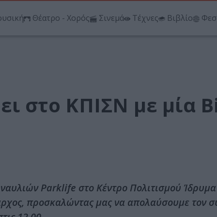
υσική
Θέατρο - Χορός
Σινεμά
Τέχνες
Βιβλίο
Φεσ
ει στο ΚΠΙΣΝ με μία B
συναυλιών Parklife στο Κέντρο Πολιτισμού Ίδρυμ
άρχος, προσκαλώντας μας να απολαύσουμε τον 
τις 12.00.