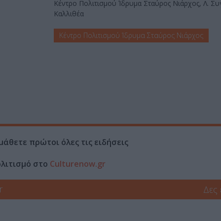
Κέντρο Πολιτισμού Ίδρυμα Σταύρος Νιάρχος, Λ. Συ
Καλλιθέα
Κέντρο Πολιτισμού Ίδρυμα Σταύρος Νιάρχος
μάθετε πρώτοι όλες τις ειδήσεις
ολιτισμό στο
Culturenow.gr
r
Δες