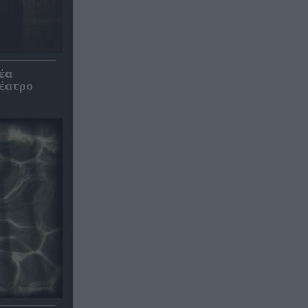
έα
θέατρο