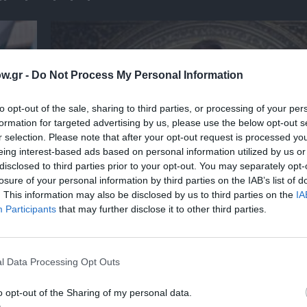
w.gr -
Do Not Process My Personal Information
to opt-out of the sale, sharing to third parties, or processing of your per
formation for targeted advertising by us, please use the below opt-out s
r selection. Please note that after your opt-out request is processed y
eing interest-based ads based on personal information utilized by us or
disclosed to third parties prior to your opt-out. You may separately opt-
losure of your personal information by third parties on the IAB’s list of
. This information may also be disclosed by us to third parties on the
IA
Participants
that may further disclose it to other third parties.
 – Με
Θεοδώρα, Αυτοκράτειρα του Βυζαντίου: Η ν
ελληνική όπερα του Θεόδωρου Στάθη στο 
Ολύμπια
l Data Processing Opt Outs
o opt-out of the Sharing of my personal data.