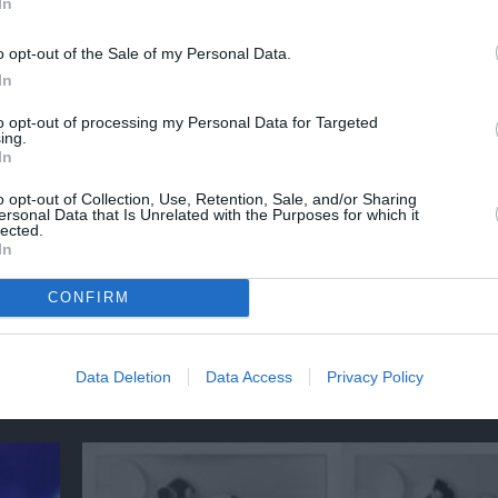
In
o opt-out of the Sale of my Personal Data.
In
to opt-out of processing my Personal Data for Targeted
ing.
In
o opt-out of Collection, Use, Retention, Sale, and/or Sharing
ersonal Data that Is Unrelated with the Purposes for which it
lected.
In
ο
32οι Πλοές – Το Αίνιγμα της Εικόνας: Ομαδι
στο Ίδρυμα Π. & Μ. Κυδωνιέως
CONFIRM
Data Deletion
Data Access
Privacy Policy
Τελευταία νέα