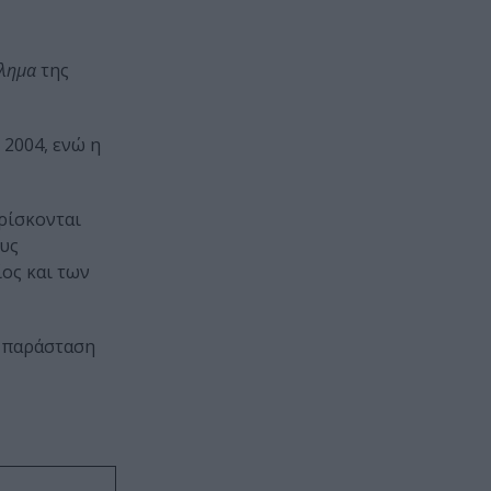
θλημα
της
 2004, ενώ η
ρίσκονται
ους
ίος και των
α παράσταση