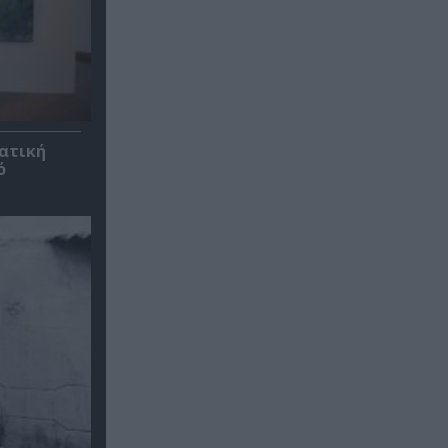
ατική
ό