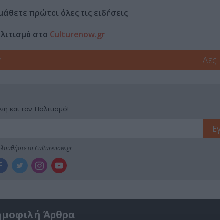
μάθετε πρώτοι όλες τις ειδήσεις
ολιτισμό στο
Culturenow.gr
r
Δες
νη και τον Πολιτισμό!
λουθήστε το Culturenow.gr
ημοφιλή Άρθρα