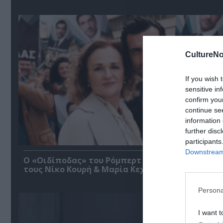
CultureNo
If you wish 
sensitive in
confirm you
continue se
information 
further disc
participants
Downstream 
O «Οιδίποδας» του Ρόμπερτ Άικ ξανά στη Στέγη
τους Νίκο Κουρή & Μαρία Κεχαγιόγλου
Persona
I want t