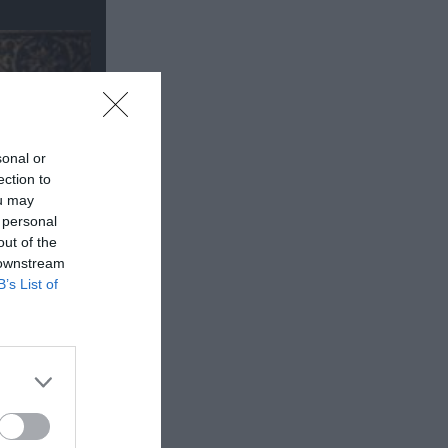
sonal or
ection to
ou may
 personal
out of the
 downstream
B’s List of
έα
θέατρο