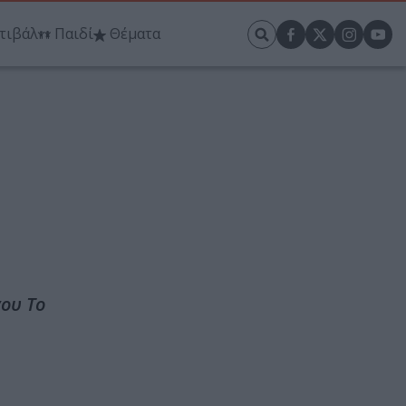
τιβάλ
Παιδί
Θέματα
ου Το