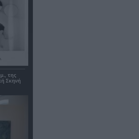
μ., της
κή Σκηνή