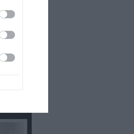
κή έκθεση