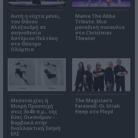
Αυτή η νύχτα μένει,
Mania The Abba
του Θάνου
Tribute: Μια
Αλεξανδρή σε
μοναδική συναυλία
σκηνοθεσία
στο Christmas
Αστέριου Πελτέκη
Theater
στο Θέατρο
Ολύμπια
Μεσοτοιχίες ή
The Magician’s
Μικρή Προσευχή
Farewell: Οι Uriah
στις 3κ46 π.μ., της
Heep στο Floyd
Εύας Οικονόμου –
Βαμβακά στην
Εναλλακτική Σκηνή
ΕΛΣ