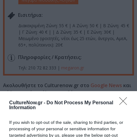
Eισιτήρια:
Διακεκριμένη Ζώνη: 55 € | Α Ζώνη: 50 € | Β Ζώνη: 45 €
| Γ Ζώνη: 40 € | | Δ Ζώνη: 35 € | Ε Ζώνη: 30€ |
Μειωμένο (φοιτητές, νέοι έως 25 ετών, άνεργοι, ΑμεΑ,
65+, πολύτεκνοι): 20€
Πληροφορίες / Κρατήσεις:
Τηλ: 210 72 82 333 |
megaron.gr
Ακολουθήστε το Culturenow.gr στο
Google News
και
μάθετε πρώτοι όλες τις ειδήσεις
CultureNow.gr -
Do Not Process My Personal
Δείτε όλα τα
τελευταία νέα
για την Τέχνη και τον
Information
Πολιτισμό στο
Culturenow.gr
If you wish to opt-out of the sale, sharing to third parties, or
Νέοι Διαγωνισμοί
❯
processing of your personal or sensitive information for
targeted advertising by us, please use the below opt-out