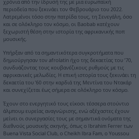
χρόνια από την ίδρυσή της με μια ευρωπαϊκή
περιοδεία που ξεκινάει τον Φεβρουάριο του 2022.
Λατρεμένοι τόσο στην πατρίδα τους, τη Σενεγάλη, όσο
και σε ολόκληρο τον κόσμο, οι Baobab κατέχουν
ξεχωριστή θέση στην ιστορία της αφρικανικής ποπ
μουσικής.
Υπήρξαν από τα σημαντικότερα συγκροτήματα που
δημιούργησαν τον afrolatin ήχο της δεκαετίας του ’70,
συνδυάζοντας τους κουβανέζικους ρυθμούς με τις
αφρικανικές μελωδίες. Η επική ιστορία τους ξεκινάει τη
δεκαετία του ’60 στην καρδιά της Μεντίνα του Ντακάρ
και συνεχίζεται έως σήμερα σε ολόκληρο τον κόσμο.
Έχουν στο ενεργητικό τους είκοσι τέσσερα στούντιο
άλμπουμ ευρείας αναγνώρισης, ενώ αξέχαστες έχουν
μείνει οι συνεργασίες τους με σημαντικά ονόματα της
διεθνούς μουσικής σκηνής, όπως ο Ibrahim Ferrer των
Buena Vista Social Club, ο Cheikh Ibra Fam, ο Youssou