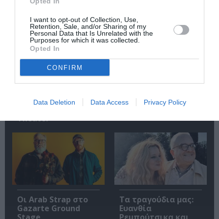
Σχετικά Άρθρα
Opted In
I want to opt-out of Collection, Use,
Retention, Sale, and/or Sharing of my
Personal Data that Is Unrelated with the
Purposes for which it was collected.
Opted In
CONFIRM
Mania The Abba
The Magician’s
Tribute: Μια
Farewell: Οι Uriah
μοναδική συναυλία
Heep στο Floyd
Data Deletion
Data Access
Privacy Policy
στο Christmas
Theater
Οι Arab Strap στο
Τα τραγούδια μας:
Gazarte Ground
Ευανθία
Stage
Ρεμπούτσικα και