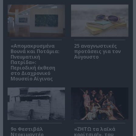
«Απομακρυσμένα
25 αναγνωστικές
Βουνά και Ποτάμια:
προτάσεις για τον
Πνευματική
Αύγουστο
Πατρίδα»:
Περιοδική έκθεση
στο Διαχρονικό
Μουσείο Αίγινας
9ο Φεστιβάλ
«ΖΗΤΩ τα λαϊκά
Ντοκιμαντέρ
κορίτσια!», του