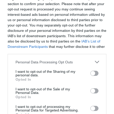
section to confirm your selection. Please note that after your
Tags
opt-out request is processed you may continue seeing
interest-based ads based on personal information utilized by
JAZZ - BLUES - ETHNIC
ΜΕΓΑΡΟ ΜΟΥΣΙΚΗΣ ΑΘΗΝΩΝ
us or personal information disclosed to third parties prior to
ΣΥΝΑΥΛΙΕΣ 2022
your opt-out. You may separately opt-out of the further
disclosure of your personal information by third parties on the
IAB’s list of downstream participants. This information may
Newsletter
also be disclosed by us to third parties on the
IAB’s List of
Κάθε βδομάδα στο e-mail σας τα τελευταία νέα για
Downstream Participants
that may further disclose it to other
την Τέχνη και τον Πολιτισμό!
third parties.
Personal Data Processing Opt Outs
I want to opt-out of the Sharing of my
personal data.
Opted In
Ακολουθήστε το Culturenow.gr
I want to opt-out of the Sale of my
Personal Data.
Opted In
I want to opt-out of processing my
Personal Data for Targeted Advertising.