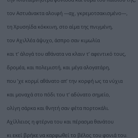
τον Αστυάνακτα αλοιφή —αχ, γκρεµοτσακισµένο—,
τη Χρυσηίδα κόκκινη, στο αίµα της πνιγµένη,
τον Αχιλλέα άψυχο, άσπρο σαν κιµωλία
και τ’ άλογά του αθάνατα να κλαιν τ’ αφεντικό τους,
δροµέα, και πολεµιστή, και µέγα αλογατάρη,
που ’χε κορµί αθάνατο απ’ την κορφή ως τα νύχια
και µοναχά στο πόδι του τ’ αδύνατο σηµείο,
ολίγη σάρκα και θνητή σαν φέτα πορτοκάλι.
Αχίλλειος η φτέρνα του και πέρασµα θανάτου
κι εκεί βρήκε να καρφωθεί το βέλος του φονιά του.