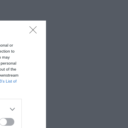
sonal or
ection to
ou may
 personal
out of the
 downstream
B’s List of
ει εκδώσει
τά επί Θήβας.
ούς Έλληνες