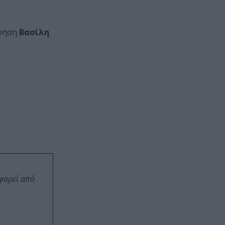
άφηση
Βασίλη
οφορεί από