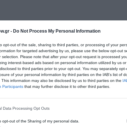
w.gr -
Do Not Process My Personal Information
to opt-out of the sale, sharing to third parties, or processing of your per
formation for targeted advertising by us, please use the below opt-out s
r selection. Please note that after your opt-out request is processed y
eing interest-based ads based on personal information utilized by us or
disclosed to third parties prior to your opt-out. You may separately opt-
losure of your personal information by third parties on the IAB’s list of
. This information may also be disclosed by us to third parties on the
IA
ς το 1944. Από το 1962 ζει και εργάζεται στην Αθήνα. Έχ
Participants
that may further disclose it to other third parties.
χει μεταφράσει το Άσμα Ασμάτων, τις Νεφέλες και τους Επ
ές γλώσσες, ενώ στίχοι του έχουν μελοποιηθεί από γνωστ
l Data Processing Opt Outs
o opt-out of the Sharing of my personal data.