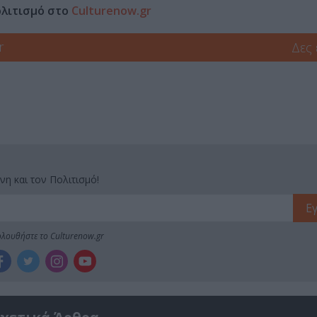
ολιτισμό στο
Culturenow.gr
r
Δες
νη και τον Πολιτισμό!
λουθήστε το Culturenow.gr