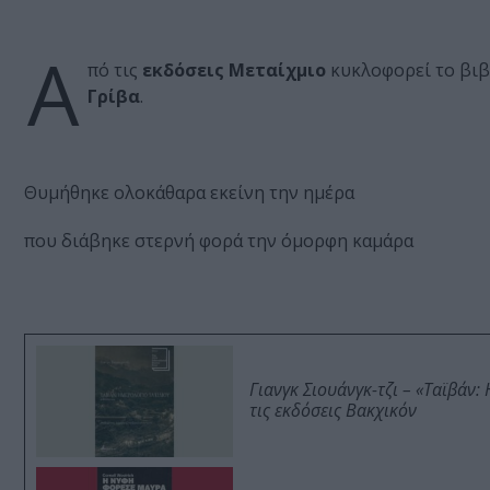
Α
πό τις
εκδόσεις Μεταίχμιο
κυκλοφορεί το βιβ
Γρίβα
.
Θυµήθηκε ολοκάθαρα εκείνη την ηµέρα
που διάβηκε στερνή φορά την όµορφη καµάρα
Γιανγκ Σιουάνγκ-τζι – «Ταϊβάν
τις εκδόσεις Βακχικόν