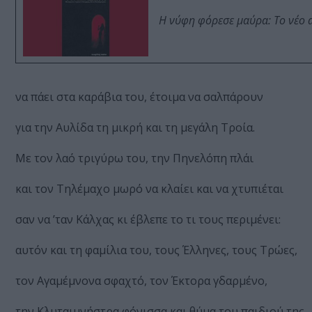
Η νύφη φόρεσε μαύρα: Το νέο 
να πάει στα καράβια του, έτοιµα να σαλπάρουν
για την Αυλίδα τη µικρή και τη µεγάλη Τροία.
Με τον λαό τριγύρω του, την Πηνελόπη πλάι
και τον Τηλέµαχο µωρό να κλαίει και να χτυπιέται
σαν να ’ταν Κάλχας κι έβλεπε το τι τους περιµένει:
αυτόν και τη φαµίλια του, τους Έλληνες, τους Τρώες,
τον Αγαµέµνονα σφαχτό, τον Έκτορα γδαρµένο,
την Κλυταιµνήστρα φόνισσα και θύµα του παιδιού της,