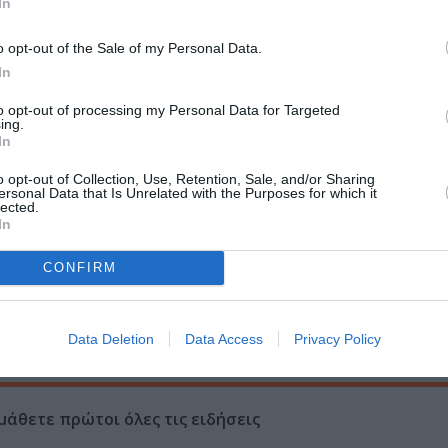
In
λογή Παραλογή
o opt-out of the Sale of my Personal Data.
In
άρη) για το σύνολο του ποιητικού του έργου
to opt-out of processing my Personal Data for Targeted
ing.
στεί ως εικονογράφος παιδικών βιβλίων με πολλούς εκδοτ
In
 και εξωτερικό (Αμερική, Κίνα, Μεγάλη Βρετανία, Ιταλία).
o opt-out of Collection, Use, Retention, Sale, and/or Sharing
ς εκθέσεις, ενώ έχει πραγματοποιήσει δύο ατομικές. Το 2
ersonal Data that Is Unrelated with the Purposes for which it
lected.
αϊκή παράδοση, το Η Ηλιογέννητη κι ο Κωνσταντής. Το 20
In
cat, από τον εκδοτικό οίκο Tate Publishing and Enterpris
CONFIRM
Data Deletion
Data Access
Privacy Policy
τιμή: 13,30€, 2016
μάθετε πρώτοι όλες τις ειδήσεις