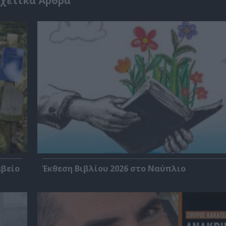
χετικά Άρθρα
αβείο
Έκθεση Βιβλίου 2026 στο Ναύπλιο