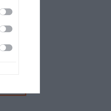
ικούς οίκους
 Παράλληλα
006 έγραψε
14
es.