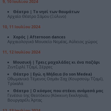
9, 10 Ιουλίου 2024
Θέατρο | Το νησί των θαυμάτων
Αρχαίο Θέατρο Σάμου (Ξύλινο)
10, 11 Ιουλίου 2024
Χορός | Afternoon dances
Αρχαιολογικό Μουσείο Νεμέας, Αύλειος χώρος
11, 12 Ιουλίου 2024
Μουσική | Τρεις μαχαλάδες κι ένα παζάρι
Ζιντζιρλί Τζαμί, Σέρρες
Θέατρο | Eγώ, η Μήδεια (Io son Medea)
Οθωμανικό Τέμενος Οσμάν Σαχ (Κουρσούμ Τζαμί),
Τρίκαλα
Θέατρο | Ο κόσμος που στέκει ανάμεσά μας
Γενέσιο της Θεοτόκου (Κόκκινη Εκκλησιά),
Βουργαρέλι Άρτας
12, 13 Ιουλίου 2024