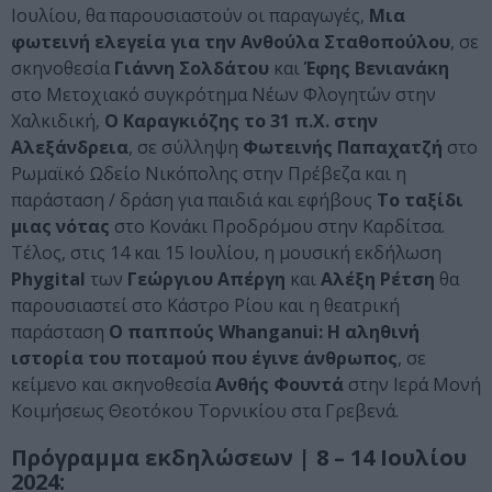
Ιουλίου, θα παρουσιαστούν οι παραγωγές,
Μια
φωτεινή ελεγεία για την Ανθούλα Σταθοπούλου
, σε
σκηνοθεσία
Γιάννη Σολδάτου
και
Έφης Βενιανάκη
στο Μετοχιακό συγκρότημα Νέων Φλογητών στην
Χαλκιδική,
Ο Καραγκιόζης το 31 π.Χ. στην
Αλεξάνδρεια
, σε σύλληψη
Φωτεινής Παπαχατζή
στο
Ρωμαϊκό Ωδείο Νικόπολης στην Πρέβεζα και η
παράσταση / δράση για παιδιά και εφήβους
Το ταξίδι
μιας νότας
στο Κονάκι Προδρόμου στην Καρδίτσα.
Τέλος, στις 14 και 15 Ιουλίου, η μουσική εκδήλωση
Phygital
των
Γεώργιου Απέργη
και
Αλέξη Ρέτση
θα
παρουσιαστεί στο Κάστρο Ρίου και η θεατρική
παράσταση
Ο παππούς Whanganui: Η αληθινή
ιστορία του ποταμού που έγινε άνθρωπος
, σε
κείμενο και σκηνοθεσία
Ανθής Φουντά
στην Ιερά Μονή
Κοιμήσεως Θεοτόκου Τορνικίου στα Γρεβενά.
Πρόγραμμα εκδηλώσεων | 8 – 14 Ιουλίου
2024: