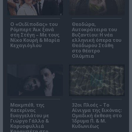
O «Οιδίποδας» του
Θεοδώρα,
Ρόμπερτ Άικ ξανά
Αυτοκράτειρα του
στη Στέγη – Με τους
Βυζαντίου: Η νέα
Νίκο Κουρή & Μαρία
ελληνική όπερα του
Κεχαγιόγλου
Θεόδωρου Στάθη
στο θέατρο
Ολύμπια
Μακμπέθ, της
32οι Πλοές – Το
Κατερίνας
Αίνιγμα της Εικόνας:
Ευαγγελάτου με
Ομαδική έκθεση στο
Γιώργο Γάλλο &
Ίδρυμα Π. & Μ.
Καρυοφυλλιά
Κυδωνιέως
Καραμπέτη στο