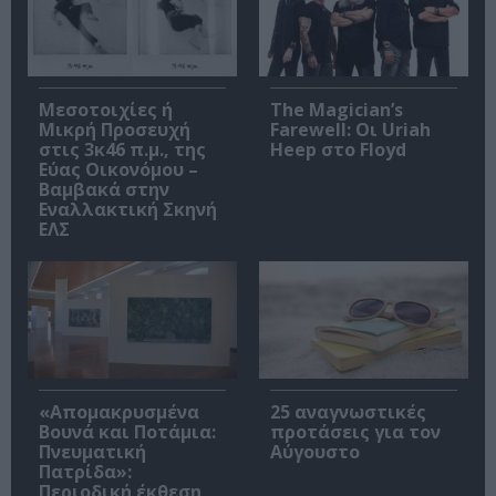
Μεσοτοιχίες ή
The Magician’s
Μικρή Προσευχή
Farewell: Οι Uriah
στις 3κ46 π.μ., της
Heep στο Floyd
Εύας Οικονόμου –
Βαμβακά στην
Εναλλακτική Σκηνή
ΕΛΣ
«Απομακρυσμένα
25 αναγνωστικές
Βουνά και Ποτάμια:
προτάσεις για τον
Πνευματική
Αύγουστο
Πατρίδα»:
Περιοδική έκθεση