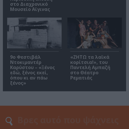
στο Διαχρονικό
Μουσείο Αίγινας
9ο Φεστιβάλ
«ΖΗΤΩ τα λαϊκά
Ντοκιμαντέρ
κορίτσια!», του
Καρύστου – «Ξένος
Παντελή Αμπαζή
εδώ, ξένος εκεί,
στο Θέατρο
όπου κι αν πάω
Ρεματιάς
ξένος»