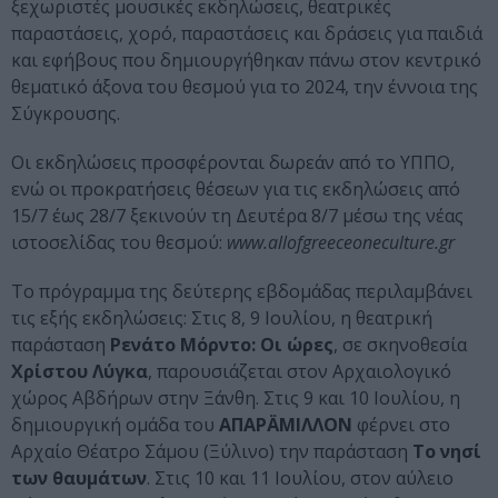
ξεχωριστές μουσικές εκδηλώσεις, θεατρικές
παραστάσεις, χορό, παραστάσεις και δράσεις για παιδιά
και εφήβους που δημιουργήθηκαν πάνω στον κεντρικό
θεματικό άξονα του θεσμού για το 2024, την έννοια της
Σύγκρουσης.
Οι εκδηλώσεις προσφέρονται δωρεάν από το ΥΠΠΟ,
ενώ οι προκρατήσεις θέσεων για τις εκδηλώσεις από
15/7 έως 28/7 ξεκινούν τη Δευτέρα 8/7 μέσω της νέας
ιστοσελίδας του θεσμού:
www.allofgreeceoneculture.gr
Το πρόγραμμα της δεύτερης εβδομάδας περιλαμβάνει
τις εξής εκδηλώσεις: Στις 8, 9 Ιουλίου, η θεατρική
παράσταση
Ρενάτο Μόρντο: Οι ώρες
, σε σκηνοθεσία
Χρίστου Λύγκα
, παρουσιάζεται στον Αρχαιολογικό
χώρος Αβδήρων στην Ξάνθη. Στις 9 και 10 Ιουλίου, η
δημιουργική ομάδα του
ΑΠΑΡÄΜΙΛΛΟΝ
φέρνει στο
Αρχαίο Θέατρο Σάμου (Ξύλινο) την παράσταση
Το νησί
των θαυμάτων
. Στις 10 και 11 Ιουλίου, στον αύλειο