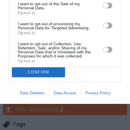
Όλη η Ελλάδα ένας Πολιτισμός 2024: Το εικαστικό
I want to opt-out of the Sale of my
Personal Data.
πρόγραμμα
Opted In
Όλη η Ελλάδα ένας Πολιτισμός 2024: Οι παραστάσεις/
δράσεις για παιδιά και εφήβους
I want to opt-out of processing my
Personal Data for Targeted Advertising.
Opted In
Ταυτότητα
I want to opt-out of Collection, Use,
Retention, Sale, and/or Sharing of my
Περισσότερες πληροφορίες:
allofgreeceoneculture.gr
Personal Data that Is Unrelated with the
Purposes for which it was collected.
Opted In
Ακολουθήστε το Culturenow.gr στο
Google News
και
CONFIRM
μάθετε πρώτοι όλες τις ειδήσεις
Δείτε όλα τα
τελευταία νέα
για την Τέχνη και τον
Data Deletion
Data Access
Privacy Policy
Πολιτισμό στο
Culturenow.gr
Νέοι Διαγωνισμοί
❯
Tags