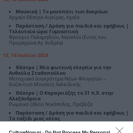
Μουσική | Το μονοπάτι των δακρύων
Αρχαίο Θέατρο Αιγείρας, Αχαΐα
Παράσταση / Δράση για παιδιά και εφήβους |
Τελευταία ώρα: Γυμναστική
Φρούριο Παλαμηδίου, Ναύπλιο (Εντός του
Προμαχώνα Αγ. Ανδρέα)
13, 14 Ιουλίου 2024
Θέατρο | Μια φωτεινή ελεγεία για την
Ανθούλα Σταθοπούλου
Μετοχιακό συγκρότημα Νέων Φλογητών –
Βυζαντινό Μουσείο Χαλκιδικής
Θέατρο | Ο Καραγκιόζης το 31 π.Χ. στην
Αλεξάνδρεια
Ρωμαϊκό Ωδείο Νικόπολης, Πρέβεζα
Παράσταση / Δράση για παιδιά και εφήβους |
Το ταξίδι μιας νότας
Κονάκι Προδρόμου, Καρδίτσα
CultureNow.gr -
Do Not Process My Personal