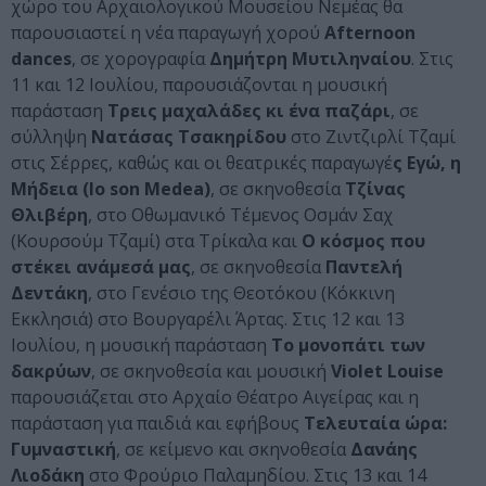
χώρο του Αρχαιολογικού Μουσείου Νεμέας θα
παρουσιαστεί η νέα παραγωγή χορού
Afternoon
dances
, σε χορογραφία
Δημήτρη Μυτιληναίου
. Στις
11 και 12 Ιουλίου, παρουσιάζονται η μουσική
παράσταση
Τρεις μαχαλάδες κι ένα παζάρι
, σε
σύλληψη
Νατάσας Τσακηρίδου
στο Ζιντζιρλί Τζαμί
στις Σέρρες, καθώς και οι θεατρικές παραγωγέ
ς Eγώ, η
Μήδεια (Io son Medea)
, σε σκηνοθεσία
Τζίνας
Θλιβέρη
, στο Οθωμανικό Τέμενος Οσμάν Σαχ
(Κουρσούμ Τζαμί) στα Τρίκαλα και
Ο κόσμος που
στέκει ανάμεσά μας
, σε σκηνοθεσία
Παντελή
Δεντάκη
, στο Γενέσιο της Θεοτόκου (Κόκκινη
Εκκλησιά) στο Βουργαρέλι Άρτας. Στις 12 και 13
Ιουλίου, η μουσική παράσταση
Το μονοπάτι των
δακρύων
, σε σκηνοθεσία και μουσική
Violet Louise
παρουσιάζεται στο Αρχαίο Θέατρο Αιγείρας και η
παράσταση για παιδιά και εφήβους
Τελευταία ώρα:
Γυμναστική
, σε κείμενο και σκηνοθεσία
Δανάης
Λιοδάκη
στο Φρούριο Παλαμηδίου. Στις 13 και 14