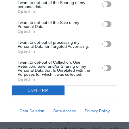
παράδοσης ασπίδων και σπαθιών. Ζητάμε
I want to opt-out of the Sharing of my
προκαταβολικά συγγνώμη για την ταλαιπωρία. Στο
personal data.
Opted In
χάρτη, που στο κουτί θα βρείτε, είναι σημειωμένα
τέσσερα σημεία, χρειάζεται τα κάστρα αυτά τη
I want to opt-out of the Sale of my
Personal Data.
σφραγίδα τους να δώσουν για να σας αποσταλεί η
Opted In
παραγγελία. Παρακαλώ μην παραβλέπετε καμία οδηγία.
Σας χαιρετούμε φιλικά, Σπαθί και Ασπίδα, ΑΜΕ
I want to opt-out of processing my
Personal Data for Targeted Advertising.
(Ανώνυμη Μονοπωλιακή Εταιρία)».
Opted In
I want to opt-out of Collection, Use,
Retention, Sale, and/or Sharing of my
Χίλιοι λόγοι για να τσακωθείς
Personal Data that Is Unrelated with the
Purposes for which it was collected.
Ροβ & Κρους
Opted In
20, 21 Αυγούστου 2024 / Ώρα έναρξης: 21:00
CONFIRM
Κάστρο Μυτιλήνης
Μετάφραση: Ξένια Καλογεροπούλου
Data Deletion
Data Access
Privacy Policy
Διασκευή: PATARI PROJECT
Σκηνοθεσία: Σοφία Πάσχου
Συνεργασία στη σκηνοθεσία: Εριφύλη Στεφανίδου