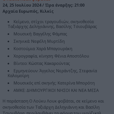
24, 25 Ιουλίου 2024 / Ώρα έναρξης: 21:00
Αρχαία Ευρωπός, Κιλκίς
Κείμενο, στίχοι τραγουδιών, σκηνοθεσία:
Ταξιάρχης Δεληγιάννης, Βασίλης Τσιουβάρας
Μουσική: Βαγγέλης Φάμπας
Σκηνικά: Νεφέλη Μυρτίδη
Κοστούμια: Χαρά Μπαγουράκη
Χορογραφία, κίνηση: Φένια Αποστόλου
Βίντεο: Κώστας Κακαρούντας
Ερμηνεύουν: Άγγελος Νεράντζης, Στεφανία
Καλομοίρη
Μουσικός επί σκηνής: Κατερίνα Μπορότη
ΑΜΚΕ: ΔΗΜΙΟΥΡΓΙΚΟΙ ΝΗΣΟΙ ΚΑΙ ΝΕΑ ΜΕΣΑ
Η παράσταση Ο Λούκυ Λουκ φοβάται, σε κείμενο και
σκηνοθεσία των Ταξιάρχη Δεληγιάννη και Βασίλη
Τσιουβάρα, περιλαμβάνει τη φόρμα του μιούζικαλ,