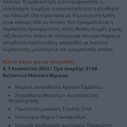
παιδιών. Η ομαδικότητα, η συντροφικότητα, η
αλληλεγγύη, η ειρήνη, η αγωνιστικότητα, η ελευθερία
και πάνω απ’ όλα η φαντασία ως δημιουργική πράξη
είναι κάποιες από τις έννοιες που πραγματεύεται η
παράσταση προσφέροντας στους θεατές στιγμές χαράς,
ταξιδεύοντας επάνω σε πολύχρωμα σύννεφα παρέα με
κουρδιστά στρατιωτάκια, μαϊμούδες με πιατίνια,
τυμπανιστές, μονόκερους και χρωματιστές μπάλες.
Χίλιοι λόγοι για να τσακωθείς
8, 9 Αυγούστου 2024 / Ώρα έναρξης: 21:00
Βυζαντινό Μουσείο Βέροιας
Κείμενο, σκηνοθεσία: Αργυρώ Ταμβάκου
Σκηνοθεσία εθελοντών: Κωνσταντίνος
Ντομουχτσής
Πρωτότυπη μουσική: Στρατής Στηλ
Κοστούμια: Μαρία Γιαννακούλια
Σκηνικά, σχεδιασμός φωτισμών: Παναγιώτης