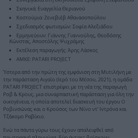
Σκηνικά: Ευαγγελία Θεριανού
Κοστούμια: Zενεβιέβ Αθανασοπούλου
Σχεδιασμός φωτισμών: Σοφία Αλεξιάδου
Ερμηνεύουν: Γιάννης Γιαννούλης, Θεοδόσης
Κώνστας, Αποστόλης Ψυχράμης
Εκτέλεση παραγωγής: Άρης Λάσκος
ΑΜΚΕ: PATARI PROJECT
Ύστερα από την πρώτη της εμφάνιση στη Μυτιλήνη με
την παράσταση Αιγαίο (Ιερό του Μέσου, 2021), η ομάδα
PATARI PROJECT επιστρέφει με τη νέα της παραγωγή
Ροβ & Κρους, μια συναρπαστική παράσταση για όλη την
οικογένεια, η οποία αποτελεί διασκευή του έργου Ο
Ροβινσώνας και ο Κρούσος των Νίνο ντ’ Ιντρόνα και
Τζάκομο Ραβίκιο.
Ενώ τα πάντα γύρω τους έχουν απαλειφθεί από
πρωτοφανή πλημμύρα, δύο άντρες βρίσκουν