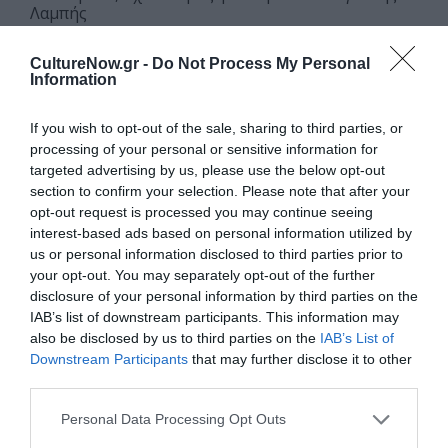
Λαμπής
Κίνηση: Γιάννης Οικονομίδης
CultureNow.gr -
Do Not Process My Personal
Ερμηνεύουν: Νόνικα Μαλκουτζή, Θάνος Ξενάκης,
Information
Αίσων Χαρατσάρης, Αργυρώ Ταμβάκου
ΑΜΚΕ: ΚΕΝΤΡΟ ΘΕΑΤΡΙΚΗΣ ΤΕΧΝΗΣ
If you wish to opt-out of the sale, sharing to third parties, or
processing of your personal or sensitive information for
Η νέα θεατρική παράσταση Χίλιοι λόγοι για να
targeted advertising by us, please use the below opt-out
τσακωθείς της ομάδας Τικ Τακ Ντο μάς καλωσορίζει σε
section to confirm your selection. Please note that after your
ένα φανταστικό ταξίδι ανακάλυψης και αναγνώρισης
opt-out request is processed you may continue seeing
των συναισθημάτων. Ο Μάρκος, ένας νεαρός, είναι
interest-based ads based on personal information utilized by
us or personal information disclosed to third parties prior to
συνεχώς θυμωμένος και βρίσκει χίλιους λόγους για να
your opt-out. You may separately opt-out of the further
τσακώνεται. Με τον θυμό του αντιμετωπίζει ό,τι
disclosure of your personal information by third parties on the
συμβαίνει γύρω του. Κρατά πάντα την ασπίδα και το
IAB’s list of downstream participants. This information may
ξύλινο σπαθί του κοντά. Όταν θα χάσει τα αντικείμενα
also be disclosed by us to third parties on the
IAB’s List of
αυτά, αναγκάζεται να παραγγείλει καινούρια… «Κύριε
Downstream Participants
that may further disclose it to other
Μάρκο, η εταιρία Σπαθί και Ασπίδα σας ευχαριστεί
third parties.
πολύ για την παραγγελία. Με αυτό το γράμμα σάς
Personal Data Processing Opt Outs
ανακοινώνουμε ότι από φέτος άλλαξε η διαδικασία