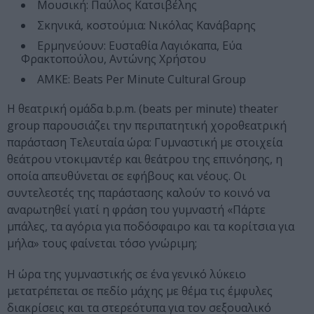
Μουσική: Παύλος Κατσιβέλης
Σκηνικά, κοστούμια: Νικόλας Κανάβαρης
Ερμηνεύουν: Ευσταθία Λαγιόκαπα, Εύα
Φρακτοπούλου, Αντώνης Χρήστου
ΑΜΚΕ: Beats Per Minute Cultural Group
Η θεατρική ομάδα b.p.m. (beats per minute) theater
group παρουσιάζει την περιπατητική χοροθεατρική
παράσταση Τελευταία ώρα: Γυμναστική με στοιχεία
θεάτρου ντοκιμαντέρ και θεάτρου της επινόησης, η
οποία απευθύνεται σε εφήβους και νέους. Οι
συντελεστές της παράστασης καλούν το κοινό να
αναρωτηθεί γιατί η φράση του γυμναστή «Πάρτε
μπάλες, τα αγόρια για ποδόσφαιρο και τα κορίτσια για
μήλα» τους φαίνεται τόσο γνώριμη;
Η ώρα της γυμναστικής σε ένα γενικό λύκειο
μετατρέπεται σε πεδίο μάχης με θέμα τις έμφυλες
διακρίσεις και τα στερεότυπα για τον σεξουαλικό