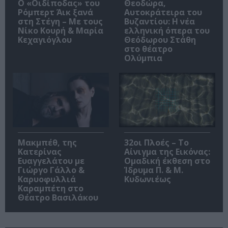
O «Οιδίποδας» του
Θεοδώρα,
Ρόμπερτ Άικ ξανά
Αυτοκράτειρα του
στη Στέγη – Με τους
Βυζαντίου: Η νέα
Νίκο Κουρή & Μαρία
ελληνική όπερα του
Κεχαγιόγλου
Θεόδωρου Στάθη
στο θέατρο
Ολύμπια
Μακμπέθ, της
32οι Πλοές – Το
Κατερίνας
Αίνιγμα της Εικόνας:
Ευαγγελάτου με
Ομαδική έκθεση στο
Γιώργο Γάλλο &
Ίδρυμα Π. & Μ.
Καρυοφυλλιά
Κυδωνιέως
Καραμπέτη στο
Θέατρο Βασιλάκου