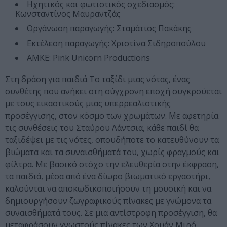
Ηχητικός και φωτιστικός σχεδιασμός:
Κωνσταντίνος Μαυραντζάς
Οργάνωση παραγωγής: Σταμάτιος Πακάκης
Εκτέλεση παραγωγής: Χριστίνα Σιδηροπούλου
ΑΜΚΕ: Pink Unicorn Productions
Στη δράση για παιδιά Το ταξίδι μιας νότας, ένας
συνθέτης που ανήκει στη σύγχρονη εποχή συγκρούεται
με τους εικαστικούς μιας υπερρεαλιστικής
προσέγγισης, στον κόσμο των χρωμάτων. Με αφετηρία
τις συνθέσεις του Σταύρου Λάντσια, κάθε παιδί θα
ταξιδέψει με τις νότες, οπουδήποτε το κατευθύνουν τα
βιώματα και τα συναισθήματά του, χωρίς φραγμούς και
φίλτρα. Με βασικό στόχο την ελευθερία στην έκφραση,
τα παιδιά, μέσα από ένα δίωρο βιωματικό εργαστήρι,
καλούνται να αποκωδικοποιήσουν τη μουσική και να
δημιουργήσουν ζωγραφικούς πίνακες με γνώμονα τα
συναισθήματά τους. Σε μια αντίστροφη προσέγγιση, θα
μεταφράσουν γνωστούς πίνακες των Χουάν Μιρό,