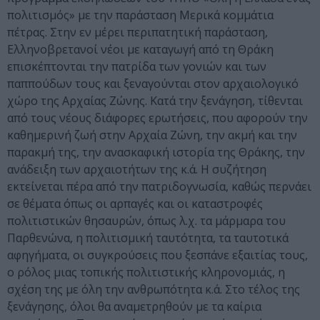
πολιτισμός» με την παράσταση Μερικά κομμάτια
πέτρας. Στην εν μέρει περιπατητική παράσταση,
Ελληνοβρετανοί νέοι με καταγωγή από τη Θράκη
επισκέπτονται την πατρίδα των γονιών και των
παππούδων τους και ξεναγούνται στον αρχαιολογικό
χώρο της Αρχαίας Ζώνης. Κατά την ξενάγηση, τίθενται
από τους νέους διάφορες ερωτήσεις, που αφορούν την
καθημερινή ζωή στην Αρχαία Ζώνη, την ακμή και την
παρακμή της, την ανασκαφική ιστορία της Θράκης, την
ανάδειξη των αρχαιοτήτων της κ.ά. Η συζήτηση
εκτείνεται πέρα από την πατριδογνωσία, καθώς περνάει
σε θέματα όπως οι αρπαγές και οι καταστροφές
πολιτιστικών θησαυρών, όπως λ.χ. τα μάρμαρα του
Παρθενώνα, η πολιτισμική ταυτότητα, τα ταυτοτικά
αφηγήματα, οι συγκρούσεις που ξεσπάνε εξαιτίας τους,
ο ρόλος μιας τοπικής πολιτιστικής κληρονομιάς, η
σχέση της με όλη την ανθρωπότητα κ.ά. Στο τέλος της
ξενάγησης, όλοι θα αναμετρηθούν με τα καίρια