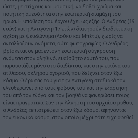
ώστε, με στίχους και μουσική, να δοθεί χρώμα και
ποιητική αμεσότητα στην εσωτερική διαμάχη του
ήρωα. Η υπόθεση του έργου έχει ως εξής: Ο Ανδρέας (19
ετών) και η Αντιγόνη (17 ετών) διατηρούν διαδικτυακή
σχέση με ψευδώνυμα (Λούκυ και Μπέτυ), χωρίς να
ανταλλάξουν ονόματα, ούτε φωτογραφίες. Ο Ανδρέας
βρίσκεται σε μια έντονη εσωτερική σύγκρουση
ανάμεσα στον αληθινό, ευαίσθητο εαυτό του, που
παρουσιάζει μόνο στο διαδίκτυο, και στην εικόνα του
ατίθασου, σκληρού αγοριού, που δείχνει στον έξω
κόσμο. Ο έρωτάς του για την Αντιγόνη σταδιακά τον
ελευθερώνει από τους φόβους του και την εξάρτησή
του από τον τζόγο και τον βοηθά να φανερώσει ποιος
είναι πραγματικά. Σαν την Άλκηστη του αρχαίου μύθου,
ο Ανδρέας «επιστρέφει» στον έξω κόσμο, αφήνοντας
τον εικονικό κόσμο, στον οποίο μέχρι τότε είχε αφεθεί.