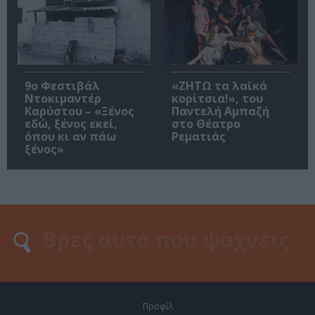
9ο Φεστιβάλ
«ΖΗΤΩ τα λαϊκά
Ντοκιμαντέρ
κορίτσια!», του
Καρύστου – «Ξένος
Παντελή Αμπαζή
εδώ, ξένος εκεί,
στο Θέατρο
όπου κι αν πάω
Ρεματιάς
ξένος»
Προφίλ