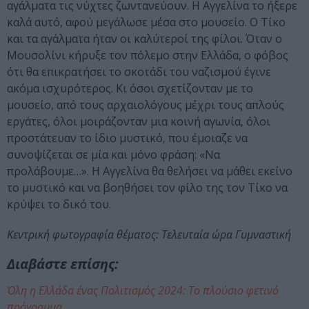
αγάλματα τις νύχτες ζωντανεύουν. Η Αγγελίνα το ήξερε
καλά αυτό, αφού μεγάλωσε μέσα στο μουσείο. Ο Τίκο
και τα αγάλματα ήταν οι καλύτεροί της φίλοι. Όταν ο
Μουσολίνι κήρυξε τον πόλεμο στην Ελλάδα, ο φόβος
ότι θα επικρατήσει το σκοτάδι του ναζισμού έγινε
ακόμα ισχυρότερος. Κι όσοι σχετίζονταν με το
μουσείο, από τους αρχαιολόγους μέχρι τους απλούς
εργάτες, όλοι μοιράζονταν μια κοινή αγωνία, όλοι
προστάτευαν το ίδιο μυστικό, που έμοιαζε να
συνοψίζεται σε μία και μόνο φράση: «Να
προλάβουμε…». Η Αγγελίνα θα θελήσει να μάθει εκείνο
το μυστικό και να βοηθήσει τον φίλο της τον Τίκο να
κρύψει το δικό του.
Κεντρική φωτογραφία θέματος: Τελευταία ώρα Γυμναστική
Διαβάστε επίσης:
Όλη η Ελλάδα ένας Πολιτισμός 2024: Το πλούσιο φετινό
πρόγραμμα