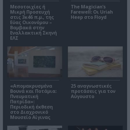
Μεσοτοιχίες ή
The Magician’s
Μικρή Προσευχή
Farewell: Οι Uriah
στις 3κ46 π.μ., της
Heep στο Floyd
Εύας Οικονόμου –
Βαμβακά στην
Εναλλακτική Σκηνή
ΕΛΣ
«Απομακρυσμένα
25 αναγνωστικές
Βουνά και Ποτάμια:
προτάσεις για τον
Πνευματική
Αύγουστο
Πατρίδα»:
Περιοδική έκθεση
στο Διαχρονικό
Μουσείο Αίγινας