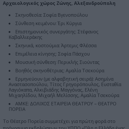
Αρχαιολογικός χώρος Ζώνης, Αλεξανδρούπολη
Σκηνοθεσία: Σοφία Βγενοπούλου
Σύνθεση κειμένου: Έρι Κύργια
Επιστημονικός συνεργάτης: Στέφανος
Καβαλλιεράκης
Σκηνικά, κοστούμια: Άρτεμις Φλέσσα
Επιμέλεια κίνησης: Σοφία Πάσχου
Μουσική σύνθεση: Περικλής Σιούντας
Βοηθός σκηνοθέτριας: Αμαλία Τσεκούρα
Ερμηνεύουν (με αλφαβητική σειρά): Ασημίνα
Αναστασοπούλου, Τίτος Γρηγορόπουλος, Ευσταθία
Λαγιόκαπα, Αλκιβιάδης Μαγγόνας, Ελένη
Μιχαηλίδου, Μιχαήλ Μελίσσης, Αμαλία Τσεκούρα
ΑΜΚΕ: ΔΟΛΙΧΟΣ ΕΤΑΙΡΕΙΑ ΘΕΑΤΡΟΥ – ΘΕΑΤΡΟ
ΠΟΡΕΙΑ
Το Θέατρο Πορεία συμμετέχει για πρώτη φορά στο
πρόγραμμα εκδηλώσεων του ΥΠΠΟ «Όλη η Ελλάδα ένας