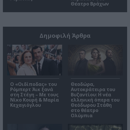
Θέατρο Βράχων
Δημοφιλή Άρθρα
O «Οιδίποδας» του
Θεοδώρα,
Ρόμπερτ Άικ ξανά
Αυτοκράτειρα του
στη Στέγη – Με τους
Βυζαντίου: Η νέα
Νίκο Κουρή & Μαρία
ελληνική όπερα του
Κεχαγιόγλου
Θεόδωρου Στάθη
στο θέατρο
Ολύμπια