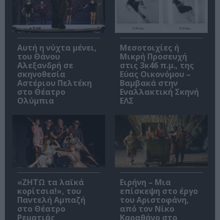
Αυτή η νύχτα μένει,
Μεσοτοιχίες ή
του Θάνου
Μικρή Προσευχή
Αλεξανδρή σε
στις 3κ46 π.μ., της
σκηνοθεσία
Εύας Οικονόμου –
Αστέριου Πελτέκη
Βαμβακά στην
στο Θέατρο
Εναλλακτική Σκηνή
Ολύμπια
ΕΛΣ
«ΖΗΤΩ τα λαϊκά
Ειρήνη – Μια
κορίτσια!», του
επίσκεψη στο έργο
Παντελή Αμπαζή
του Αριστοφάνη,
στο Θέατρο
από τον Νίκο
Ρεματιάς
Καραθάνο στο