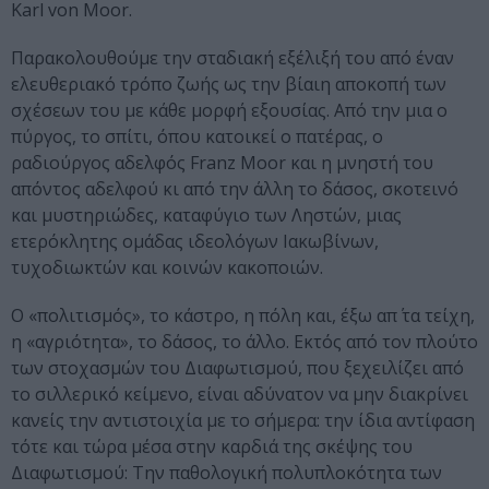
Karl von Moor.
Παρακολουθούμε την σταδιακή εξέλιξή του από έναν
ελευθεριακό τρόπο ζωής ως την βίαιη αποκοπή των
σχέσεων του με κάθε μορφή εξουσίας. Από την μια ο
πύργος, το σπίτι, όπου κατοικεί ο πατέρας, ο
ραδιούργος αδελφός Franz Moor και η μνηστή του
απόντος αδελφού κι από την άλλη το δάσος, σκοτεινό
και μυστηριώδες, καταφύγιο των Ληστών, μιας
ετερόκλητης ομάδας ιδεολόγων Ιακωβίνων,
τυχοδιωκτών και κοινών κακοποιών.
Ο «πολιτισμός», το κάστρο, η πόλη και, έξω απ΄ τα τείχη,
η «αγριότητα», το δάσος, το άλλο. Εκτός από τον πλούτο
των στοχασμών του Διαφωτισμού, που ξεχειλίζει από
το σιλλερικό κείμενο, είναι αδύνατον να μην διακρίνει
κανείς την αντιστοιχία με το σήμερα: την ίδια αντίφαση
τότε και τώρα μέσα στην καρδιά της σκέψης του
Διαφωτισμού: Την παθολογική πολυπλοκότητα των