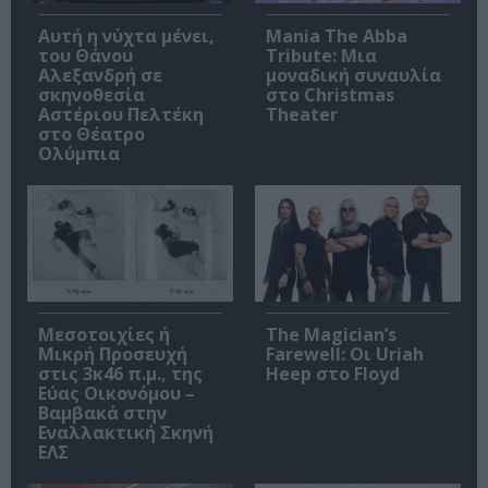
Αυτή η νύχτα μένει,
Mania The Abba
του Θάνου
Tribute: Μια
Αλεξανδρή σε
μοναδική συναυλία
σκηνοθεσία
στο Christmas
Αστέριου Πελτέκη
Theater
στο Θέατρο
Ολύμπια
Μεσοτοιχίες ή
The Magician’s
Μικρή Προσευχή
Farewell: Οι Uriah
στις 3κ46 π.μ., της
Heep στο Floyd
Εύας Οικονόμου –
Βαμβακά στην
Εναλλακτική Σκηνή
ΕΛΣ