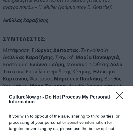
«Δε χρειάζεται να σου πω ότι το θέατρο ζει από τον
αναχρονισμό.» – H. Müller (γράμμα στον D. Gotschef)
Ακύλλας Καραζήσης
ΣΥΝΤΕΛΕΣΤΕΣ:
Μετάφραση:
Γιώργος Δεπάστας
, Σκηνοθεσία:
Ακύλλας Καραζήσης
, Σκηνικά:
Μαρία Πανουργιά
,
Κοστούμια:
Ιωάννα Τσάμη
, Μουσική σύνθεση:
Λόλα
Τότσιου
, Επιμέλεια Ομαδικής Κίνησης:
Ηλέκτρα
Καρτάνου
, Φωτισμοί:
Μαριέττα Παυλάκη
, Βοηθός
Σκηνοθέτη:
Μάρα Τσικάρα
, Βοηθός Σκηνογράφου &
Ενδυματολόγου:
Σόνια Καϊτατζή
, Βοηθός
CultureNow.gr -
Do Not Process My Personal
Σκηνογράφου:
Σοφία Θεοδωράκη
, Οργάνωση
Information
Παραγωγής:
Μαριλύ Βεντούρη
, Φωτογραφίες:
Mike
Rafail (That Long Black Cloud)
, Βοηθός σκηνοθέτη
If you wish to opt-out of the sale, sharing to third parties, or
στο πλαίσιο πρακτικής άσκησης:
Άννα Ρίζου
, Βοηθός
processing of your personal or sensitive information for
ενδυματολόγου/ σκηνογράφου στο πλαίσιο πρακτικής
targeted advertising by us, please use the below opt-out