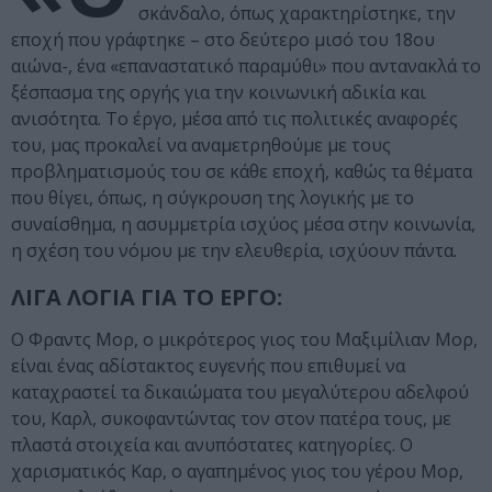
σκάνδαλο, όπως χαρακτηρίστηκε, την
εποχή που γράφτηκε – στο δεύτερο μισό του 18ου
αιώνα-, ένα «επαναστατικό παραμύθι» που αντανακλά το
ξέσπασμα της οργής για την κοινωνική αδικία και
ανισότητα. Το έργο, μέσα από τις πολιτικές αναφορές
του, μας προκαλεί να αναμετρηθούμε με τους
προβληματισμούς του σε κάθε εποχή, καθώς τα θέματα
που θίγει, όπως, η σύγκρουση της λογικής με το
συναίσθημα, η ασυμμετρία ισχύος μέσα στην κοινωνία,
η σχέση του νόμου με την ελευθερία, ισχύουν πάντα.
ΛΙΓΑ ΛΟΓΙΑ ΓΙΑ ΤΟ ΕΡΓΟ:
Ο Φραντς Μορ, ο μικρότερος γιος του Μαξιμίλιαν Μορ,
είναι ένας αδίστακτος ευγενής που επιθυμεί να
καταχραστεί τα δικαιώματα του μεγαλύτερου αδελφού
του, Καρλ, συκοφαντώντας τον στον πατέρα τους, με
πλαστά στοιχεία και ανυπόστατες κατηγορίες. Ο
χαρισματικός Καρ, ο αγαπημένος γιος του γέρου Μορ,