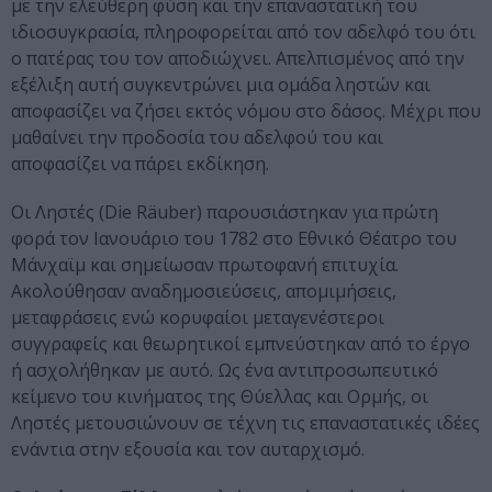
με την ελεύθερη φύση και την επαναστατική του
ιδιοσυγκρασία, πληροφορείται από τον αδελφό του ότι
ο πατέρας του τον αποδιώχνει. Απελπισμένος από την
εξέλιξη αυτή συγκεντρώνει μια ομάδα ληστών και
αποφασίζει να ζήσει εκτός νόμου στο δάσος. Μέχρι που
μαθαίνει την προδοσία του αδελφού του και
αποφασίζει να πάρει εκδίκηση.
Οι Ληστές (Die Räuber) παρουσιάστηκαν για πρώτη
φορά τον Ιανουάριο του 1782 στο Εθνικό Θέατρο του
Μάνχαϊμ και σημείωσαν πρωτοφανή επιτυχία.
Ακολούθησαν αναδημοσιεύσεις, απομιμήσεις,
μεταφράσεις ενώ κορυφαίοι μεταγενέστεροι
συγγραφείς και θεωρητικοί εμπνεύστηκαν από το έργο
ή ασχολήθηκαν με αυτό. Ως ένα αντιπροσωπευτικό
κείμενο του κινήματος της Θύελλας και Ορμής, οι
Ληστές μετουσιώνουν σε τέχνη τις επαναστατικές ιδέες
ενάντια στην εξουσία και τον αυταρχισμό.