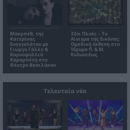
Μακμπέθ, της
32οι Πλοές – Το
Κατερίνας
Αίνιγμα της Εικόνας:
Ευαγγελάτου με
Ομαδική έκθεση στο
Γιώργο Γάλλο &
Ίδρυμα Π. & Μ.
Καρυοφυλλιά
Κυδωνιέως
Καραμπέτη στο
Θέατρο Βασιλάκου
Τελευταία νέα