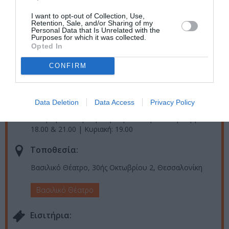
I want to opt-out of Collection, Use,
Κρατικό Θέατρο Βορείου Ελλάδος: Πάμε «Θέατρο μαζί» και
Retention, Sale, and/or Sharing of my
Personal Data that Is Unrelated with the
τον Φεβρουάριο 2024
Purposes for which it was collected.
Opted In
Ταυτότητα Εκδήλωσης
CONFIRM
Ημερομηνία:
Data Deletion
Data Access
Privacy Policy
22/02/2024
Από:
Τετάρτη: 19.00 | Πέμπτη-Παρασκευή: 21.00 | Σάββατο:
18.00 & 21.00 | Κυριακή: 19.00
Τοποθεσία:
Βασιλικό Θέατρο, 30ής Οκτωβρίου 2, Θεσσαλονίκη
Βασιλικό Θέατρο
Eισιτήρια: