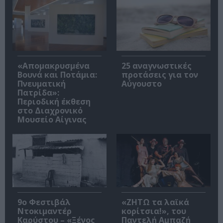
«Απομακρυσμένα
25 αναγνωστικές
Βουνά και Ποτάμια:
προτάσεις για τον
Πνευματική
Αύγουστο
Πατρίδα»:
Περιοδική έκθεση
στο Διαχρονικό
Μουσείο Αίγινας
9ο Φεστιβάλ
«ΖΗΤΩ τα λαϊκά
Ντοκιμαντέρ
κορίτσια!», του
Καρύστου – «Ξένος
Παντελή Αμπαζή