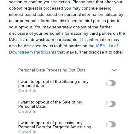
section to confirm your selection. Please note that after your
άσκησης:
Μαρία Ωρολογά
opt-out request is processed you may continue seeing
interest-based ads based on personal information utilized by
Παίζουν οι ηθοποιοί: Ληστές (Σβάιτσερ, Ρόλλερ,
us or personal information disclosed to third parties prior to
Σούφτερλε, Γκριμ):
Χαρά Γιώτα, Κωστής
your opt-out. You may separately opt-out of the further
Καπελλίδης, Φαμπρίτσιο Μούτσο, Γιάννης Σύριος
,
disclosure of your personal information by third parties on the
Σπήγκελμπεργκ:
Χρίστος Νταρακτσής, Φωτεινή
IAB’s list of downstream participants. This information may
Τιμοθέου
, Μαξιμίλιαν φον Μορ:
Έφη Σταμούλη
,
also be disclosed by us to third parties on the
IAB’s List of
Φραντς φον Μορ:
Γιάννης Τσεμπερλίδης
, Καρλ φον
Downstream Participants
that may further disclose it to other
Μορ:
Γιώργος Κολοβός
, Αμάλια:
Ρεβέκκα
third parties.
Τσιλιγκαρίδου
, Χέρμαν:
Μάρα Τσικάρα
, Μπαλαντέρ
Personal Data Processing Opt Outs
(Περιπλανώμενη):
Ηλέκτρα Καρτάνου
, Το παιδί
(Μαργαρίτα):
Λωξάνδρα Λούκας
I want to opt-out of the Sharing of my
personal data.
Opted In
Μουσικοί επί σκηνής:
Αλίκη Μάρδα
(βιολοντσέλο),
Κατερίνα Ταντανόζη
(τρομπέτα)
I want to opt-out of the Sale of my
Personal Data.
Opted In
Το τραγούδι της Αμάλια είναι αποτέλεσμα αυτοσχεδιασμού
πάνω σε ένα κέλτικο σκοπό.
I want to opt-out of processing my
Personal Data for Targeted Advertising.
Opted In
Διαβάστε επίσης: