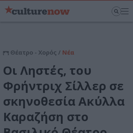
Θέατρο - Χορός /
Νέα
Οι Ληστές, του
Φρήντριχ Σίλλερ σε
σκηνοθεσία Ακύλλα
Καραζήση στο
Βασιλικό Θέατρο