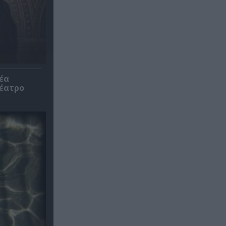
έα
θέατρο