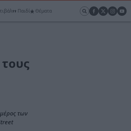
τιβάλ
Παιδί
Θέματα
 τους
 μέρος των
treet