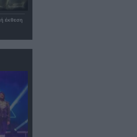
κή έκθεση