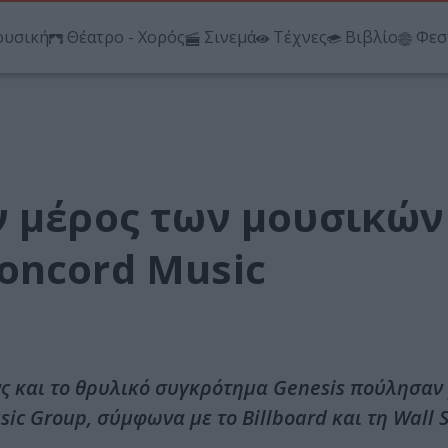
υσική
Θέατρο - Χορός
Σινεμά
Τέχνες
Βιβλίο
Φεσ
ν μέρος των μουσικών
oncord Music
νς και το θρυλικό συγκρότημα Genesis πούλησαν
c Group, σύμφωνα με το Billboard και τη Wall S