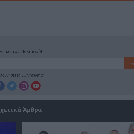
νη και τον Πολιτισμό!
λουθήστε το Culturenow.gr
χετικά Άρθρα