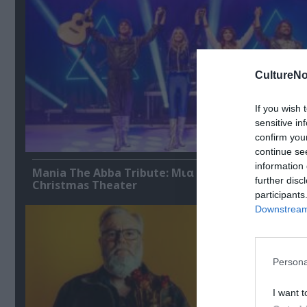
CultureNo
If you wish 
sensitive in
confirm you
continue se
information 
Mania The Abba Tribute: Μια μοναδική συναυλία
further disc
Christmas Theater
participants
Downstream 
Persona
I want t