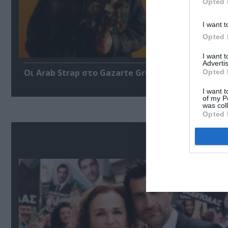
Opted 
I want t
Opted 
I want 
Advertis
Οι Arab Strap στο Gazarte Ground Stage
Opted 
I want t
of my P
was col
Opted 
Δ