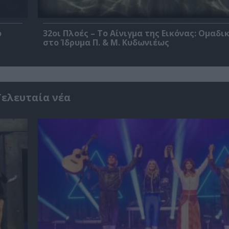
ο
32οι Πλοές – Το Αίνιγμα της Εικόνας: Ομαδι
στο Ίδρυμα Π. & Μ. Κυδωνιέως
Τελευταία νέα