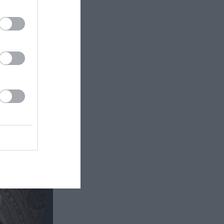
ι Άρης