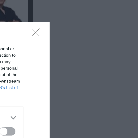
sonal or
ection to
ou may
 personal
out of the
loyd
 downstream
B’s List of