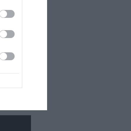
πιο
ουν