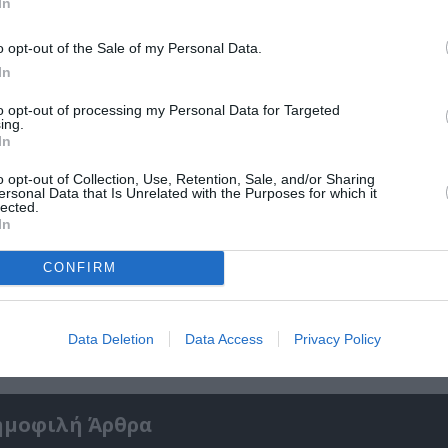
In
o opt-out of the Sale of my Personal Data.
In
to opt-out of processing my Personal Data for Targeted
ing.
In
o opt-out of Collection, Use, Retention, Sale, and/or Sharing
ersonal Data that Is Unrelated with the Purposes for which it
lected.
In
CONFIRM
 σε
CineFIX #ΗΕΑΤ στην ταράτσα του ΕΜΣΤ: Οι 
εντυπωσιακές θερινές προβολές επιστρέφ
Data Deletion
Data Access
Privacy Policy
ημοφιλή Άρθρα