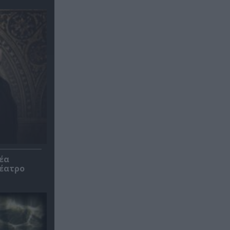
έα
θέατρο