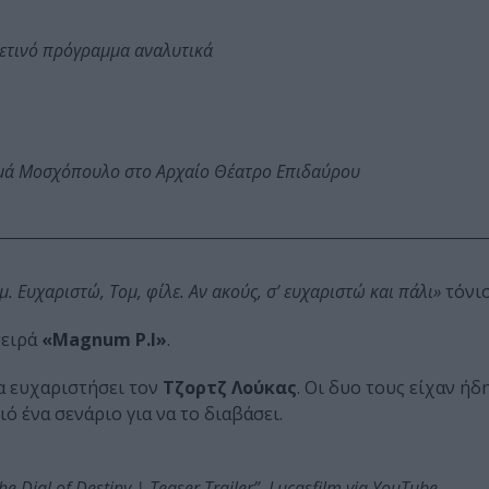
φετινό πρόγραμμα αναλυτικά
ωμά Μοσχόπουλο στο Αρχαίο Θέατρο Επιδαύρου
. Ευχαριστώ, Τομ, φίλε. Αν ακούς, σ’ ευχαριστώ και πάλι»
τόνισ
σειρά
«Magnum P.I»
.
να ευχαριστήσει τον
Τζορτζ Λούκας
. Οι δυο τους είχαν ήδ
ό ένα σενάριο για να το διαβάσει.
e Dial of Destiny | Teaser Trailer”, Lucasfilm via YouTube