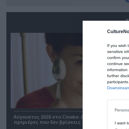
Σ
CultureNo
If you wish 
sensitive in
confirm you
continue se
information 
further disc
participants
Downstream 
Persona
Αύγουστος 2026 στο Cinobo: Δυνατές σειρές και
πρεμιέρες που δεν βρίσκεις πουθενά αλλού!
I want t