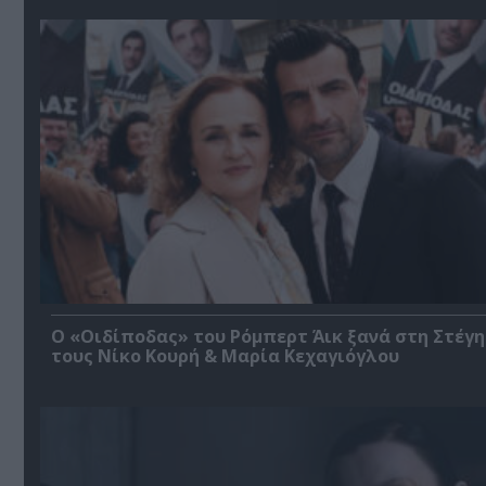
O «Οιδίποδας» του Ρόμπερτ Άικ ξανά στη Στέγη
τους Νίκο Κουρή & Μαρία Κεχαγιόγλου