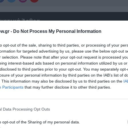
χετικά Άρθρα
w.gr -
Do Not Process My Personal Information
to opt-out of the sale, sharing to third parties, or processing of your per
formation for targeted advertising by us, please use the below opt-out s
r selection. Please note that after your opt-out request is processed y
eing interest-based ads based on personal information utilized by us or
disclosed to third parties prior to your opt-out. You may separately opt-
losure of your personal information by third parties on the IAB’s list of
. This information may also be disclosed by us to third parties on the
IA
Participants
that may further disclose it to other third parties.
l Data Processing Opt Outs
Ο Γούντι Χάρελσον θα τιμηθεί με το βραβεί
του Σαράγεβο» στο 32ο Φεστιβάλ Κινηματ
o opt-out of the Sharing of my personal data.