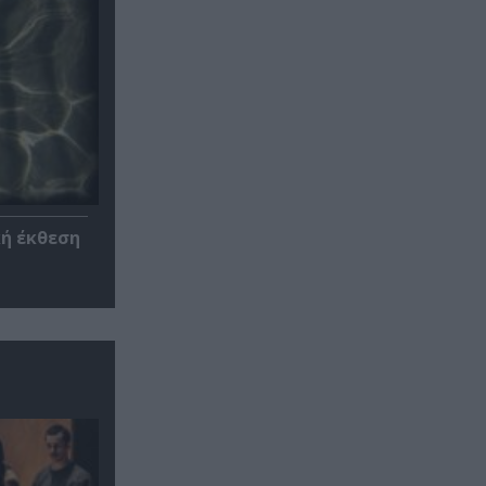
κή έκθεση