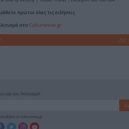
μάθετε πρώτοι όλες τις ειδήσεις
ολιτισμό στο
Culturenow.gr
r
Δες
νη και τον Πολιτισμό!
λουθήστε το Culturenow.gr