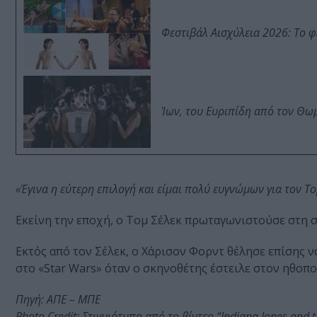
Φεστιβάλ Αισχύλεια 2026: Το 
Ίων, του Ευριπίδη από τον Θ
«Έγινα η εύτερη επιλογή και είμαι πολύ ευγνώμων για τον Τομ
Εκείνη την εποχή, ο Τομ Σέλεκ πρωταγωνιστούσε στη 
Εκτός από τον Σέλεκ, ο Χάρισον Φορντ θέλησε επίσης 
στο «Star Wars» όταν ο σκηνοθέτης έστειλε στον ηθοποι
Πηγή: ΑΠΕ – ΜΠΕ
Photo Credit: Στιγμιότυπο από το βίντεο “Indiana Jones and th