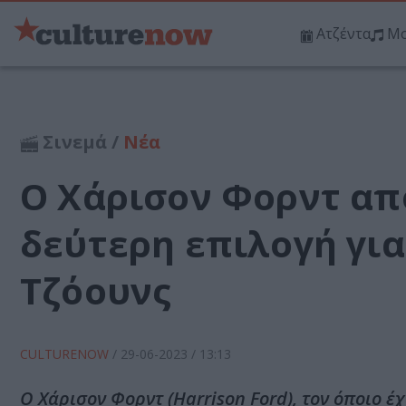
Ατζέντα
Μο
Σινεμά /
Νέα
Ο Χάρισον Φορντ απ
δεύτερη επιλογή για
Τζόουνς
CULTURENOW
/
29-06-2023
/ 13:13
Ο Χάρισον Φορντ (Harrison Ford), τον όποιο έ