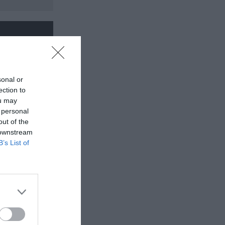
sonal or
ection to
ou may
 personal
out of the
 downstream
B’s List of
ο «Καρδιά
ογράφου