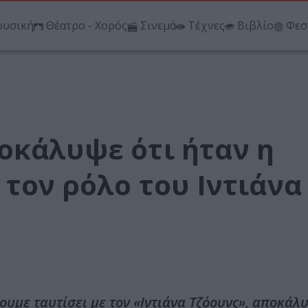
υσική
Θέατρο - Χορός
Σινεμά
Τέχνες
Βιβλίο
Φεσ
οκάλυψε ότι ήταν η
 τον ρόλο του Ιντιάνα
χουμε ταυτίσει με τον «Ιντιάνα Τζόουνς», αποκά