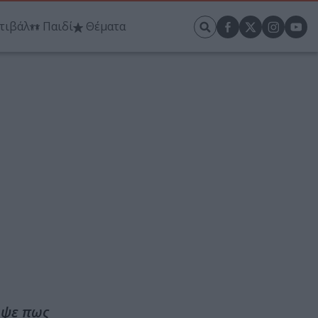
τιβάλ
Παιδί
Θέματα
λυψε πως