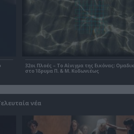
ο
32οι Πλοές – Το Αίνιγμα της Εικόνας: Ομαδι
στο Ίδρυμα Π. & Μ. Κυδωνιέως
Τελευταία νέα