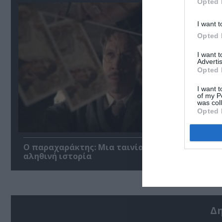
Opted 
I want t
Opted 
I want 
Advertis
Opted 
I want t
of my P
was col
Opted 
Ο παραχαράκτης: Μια ταινία δράσης βασισμένη
αληθινή ιστορία
Δ