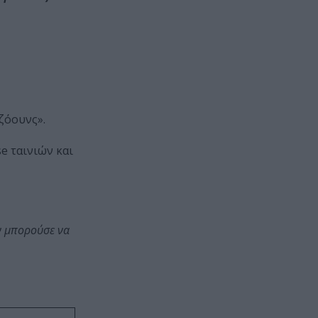
Τζόουνς».
e ταινιών και
εν μπορούσε να