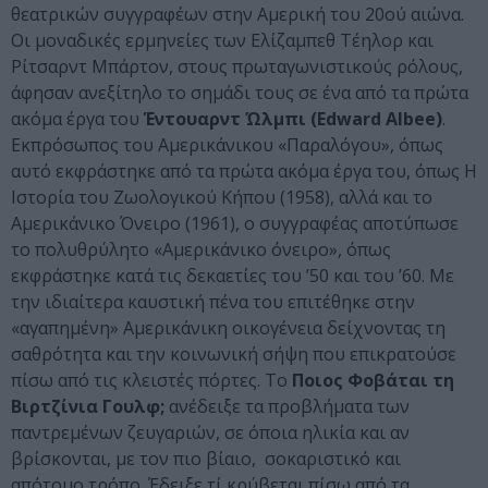
θεατρικών συγγραφέων στην Αμερική του 20ού αιώνα.
Οι μοναδικές ερμηνείες των Ελίζαμπεθ Τέηλορ και
Ρίτσαρντ Μπάρτον, στους πρωταγωνιστικούς ρόλους,
άφησαν ανεξίτηλο το σημάδι τους σε ένα από τα πρώτα
ακόμα έργα του
Έντουαρντ Ώλμπι (Edward Albee)
.
Εκπρόσωπος του Αμερικάνικου «Παραλόγου», όπως
αυτό εκφράστηκε από τα πρώτα ακόμα έργα του, όπως Η
Ιστορία του Ζωολογικού Κήπου (1958), αλλά και το
Αμερικάνικο Όνειρο (1961), ο συγγραφέας αποτύπωσε
το πολυθρύλητο «Αμερικάνικο όνειρο», όπως
εκφράστηκε κατά τις δεκαετίες του ’50 και του ’60. Με
την ιδιαίτερα καυστική πένα του επιτέθηκε στην
«αγαπημένη» Αμερικάνικη οικογένεια δείχνοντας τη
σαθρότητα και την κοινωνική σήψη που επικρατούσε
πίσω από τις κλειστές πόρτες. Το
Ποιος Φοβάται τη
Βιρτζίνια Γουλφ;
ανέδειξε τα προβλήματα των
παντρεμένων ζευγαριών, σε όποια ηλικία και αν
βρίσκονται, με τον πιο βίαιο, σοκαριστικό και
απότομο τρόπο. Έδειξε τί κρύβεται πίσω από τα