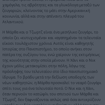
χαμόγελα, τις αβρότητες και τα γλυκόλογα μεταξύ των
ζευγαριών, κλείνοντας το μάτι στην Αμερικανική
κοινωνία, αλλά και στην απέναντι πλευρά του
Ατλαντικού.
Η Μάρθα και ο Τζωρτζ είναι ένα μεσήλικο ζευγάρι, το
οποίο ζει «ευτυχισμένα» και «αγαπημένα» τα τελευταία
είκοσι τουλάχιστον χρόνια. Αυτός είναι καθηγητής
Ιστορίας στο Πανεπιστήμιο, το οποίο ανήκει στον
πατέρα της συζύγου του, ενώ χαίρουν της εκτιμήσεως
της κοινότητας στην οποία μένουν. Η Χάνι και ο Νικ
έχουν μόλις μετακομίσει στην πόλη, λόγω της
πρόσληψης του τελευταίου στο ίδιο πανεπιστημιακό
ίδρυμα. Το βράδυ μετά την δεξίωση υποδοχής των
νέων καθηγητών, η Μάρθα προσκαλεί το νεαρό ζευγάρι
σπίτι τους για ένα τελευταίο ποτό. Ο Νικ και η Χάνι,
όταν περνούν το κατώφλι του σπιτιού των Μάρθα και
Τζωρτζ, δεν ξαφνιάζονται απλώς από όσα αντικρύζουν