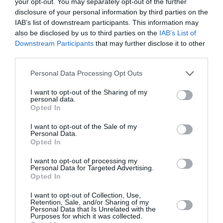
πινελιές, το αποτέλεσμα θα ήταν πιο διαχρονικό και
your opt-out. You may separately opt-out of the further
disclosure of your personal information by third parties on the
κατά συνέπεια, πιο άμεσο. Τα κοστούμια κινήθηκαν στο
IAB’s list of downstream participants. This information may
ίδιο μοτίβο. Πολύ καλοί επίσης οι φωτισμοί (
Μελίνα
also be disclosed by us to third parties on the
IAB’s List of
Μάσχα
) οι οποίοι ακολουθούσαν διακριτικά την
Downstream Participants
that may further disclose it to other
πλοκή, καθώς και η μουσική (
Θοδωρός Αμπαζής
).
third parties.
Εν κατακλείδι
Personal Data Processing Opt Outs
Η παράσταση του Ορέστη Τάτση είναι ενδιαφέρουσα,
I want to opt-out of the Sharing of my
personal data.
με γρήγορο ρυθμό, απαραίτητες ανάσες, πολύ καλές
Opted In
ερμηνείες και εξίσου καλούς συντελεστές. Ο
σκηνοθέτης αποτύπωσε το έργο μέσα από την δική του
I want to opt-out of the Sale of my
Personal Data.
προσωπική ματιά, σεβόμενος το κείμενο, γεγονός που
Opted In
τον αντάμειψε, καθώς δημιούργησε μια πολύ καλή
I want to opt-out of processing my
παράσταση.
Personal Data for Targeted Advertising.
Opted In
Photo Credit: Άλεξ Κατ
I want to opt-out of Collection, Use,
Retention, Sale, and/or Sharing of my
Διαβάστε επίσης:
Personal Data that Is Unrelated with the
Purposes for which it was collected.