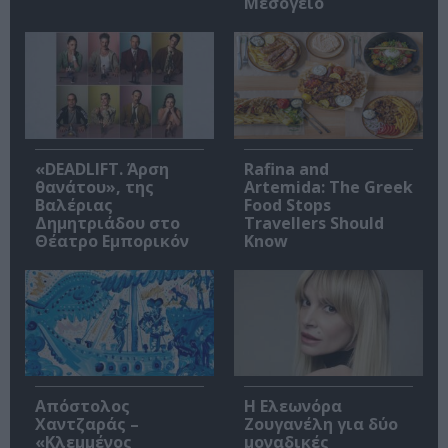
Μεσόγειο
«DEADLIFT. Άρση
Rafina and
θανάτου», της
Artemida: The Greek
Βαλέριας
Food Stops
Δημητριάδου στο
Travellers Should
Θέατρο Εμπορικόν
Know
Απόστολος
Η Ελεωνόρα
Χαντζαράς –
Ζουγανέλη για δύο
«Κλεμμένος
μοναδικές