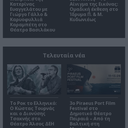
Κατερίνας
Αίνιγμα της Εικόνας:
Ευαγγελάτου με
Ομαδική έκθεση στο
Γιώργο Γάλλο &
Ίδρυμα Π. & Μ.
Καρυοφυλλιά
Κυδωνιέως
Καραμπέτη στο
Θέατρο Βασιλάκου
Τελευταία νέα
Το Ροκ το Ελληνικό:
3o Piraeus Port Film
Ο Κώστας Τουρνάς
Festival στο
και ο Διονύσης
Δημοτικό Θέατρο
Τσακνής στο
Πειραιά – Από τη
Θέατρο Άλσος ΔΕΗ
Βαλτική στη