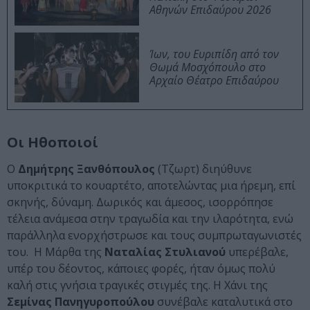
Αθηνών Επιδαύρου 2026
Ίων, του Ευριπίδη από τον
Θωμά Μοσχόπουλο στο
Αρχαίο Θέατρο Επιδαύρου
Οι Ηθοποιοί
Ο
Δημήτρης Ξανθόπουλος
(Τζωρτ) διηύθυνε
υποκριτικά το κουαρτέτο, αποτελώντας μια ήρεμη, επί
σκηνής, δύναμη. Δωρικός και άμεσος, ισορρόπησε
τέλεια ανάμεσα στην τραγωδία και την ιλαρότητα, ενώ
παράλληλα ενορχήστρωσε και τους συμπρωταγωνιστές
του. Η Μάρθα της
Ναταλίας Στυλιανού
υπερέβαλε,
υπέρ του δέοντος, κάποιες φορές, ήταν όμως πολύ
καλή στις γνήσια τραγικές στιγμές της. Η Χάνι της
Σεμίνας Πανηγυροπούλου
συνέβαλε καταλυτικά στο