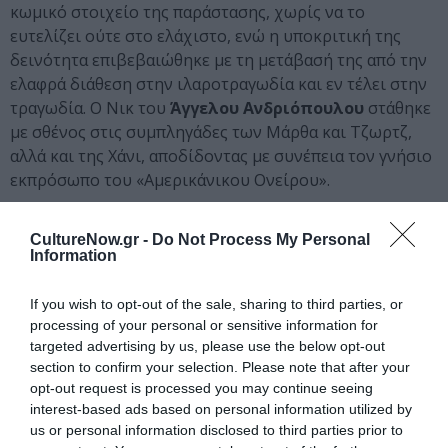
κωμικό στοιχείο της παράστασης, χωρίς να το
ευτελίζει ούτε στο ελάχιστο, ενώ η υποκριτική της
δεινότητα επιβεβαιώθηκε με τη μετάβασή της από την
ελαφρά διάθεση στην ιλαροτραγωδία και εν τέλει στην
τραγωδία. Ο Νικ του
Άγγελου Ανδριόπουλου
στάθηκε
με σθένος στις συμπληγάδες των Μάρθα και Τζωρτζ,
αλλά και της Χάνι, αποδίδοντας με συνέπεια τον γνήσιο
εκπρόσωπο του «Αμερικάνικου Ονείρου».
Οι Συντελεστές
CultureNow.gr -
Do Not Process My Personal
Information
Η μετάφραση της
Τζένης Μαστοράκη
αποτέλεσε τον
ακρογωνιαίο λίθο της παράστασης, μολονότι
If you wish to opt-out of the sale, sharing to third parties, or
εκσυγχρονίσθηκε σε κάποια σημεία. Το σκηνικό
processing of your personal or sensitive information for
(Σκηνικά-Κοστούμια:
Κωνσταντίνος Ζαμάνης
) έπαιξε
targeted advertising by us, please use the below opt-out
καταλυτικό ρόλο. Στήνοντας ένα δομημένο σύμπαν, ο
section to confirm your selection. Please note that after your
σκηνοθέτης επέτεινε την αίσθηση ασφυξίας των
opt-out request is processed you may continue seeing
ηρώων, οι οποίοι ήδη βρίσκονται εγκλωβισμένοι στις
interest-based ads based on personal information utilized by
ζωές τους. Ενδεχομένως με πιο άχρονες σκηνικά
us or personal information disclosed to third parties prior to