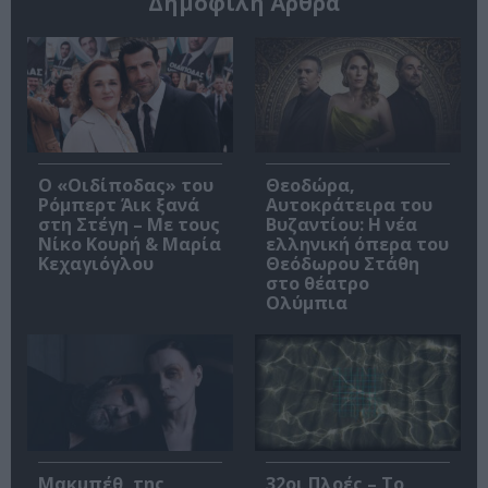
Δημοφιλή Άρθρα
O «Οιδίποδας» του
Θεοδώρα,
Ρόμπερτ Άικ ξανά
Αυτοκράτειρα του
στη Στέγη – Με τους
Βυζαντίου: Η νέα
Νίκο Κουρή & Μαρία
ελληνική όπερα του
Κεχαγιόγλου
Θεόδωρου Στάθη
στο θέατρο
Ολύμπια
Μακμπέθ, της
32οι Πλοές – Το