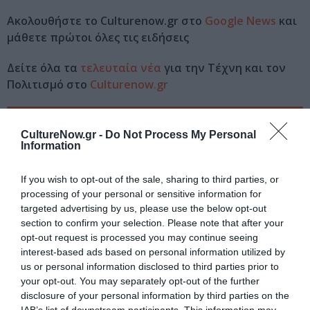
Ακολουθήστε το Culturenow.gr στο
Google News
και
μάθετε πρώτοι όλες τις ειδήσεις
Δείτε όλα τα
τελευταία νέα
για την Τέχνη και τον
Πολιτισμό στο
Culturenow.gr
Νέοι Διαγωνισμοί
❯
CultureNow.gr -
Do Not Process My Personal
Information
Tags
If you wish to opt-out of the sale, sharing to third parties, or
ΕΚΔΟΣΕΙΣ ΚΕΔΡΟΣ
ΠΑΙΔΙΚΟ ΒΙΒΛΙΟ
processing of your personal or sensitive information for
targeted advertising by us, please use the below opt-out
Newsletter
section to confirm your selection. Please note that after your
opt-out request is processed you may continue seeing
Κάθε βδομάδα στο e-mail σας τα τελευταία νέα για
interest-based ads based on personal information utilized by
την Τέχνη και τον Πολιτισμό!
us or personal information disclosed to third parties prior to
your opt-out. You may separately opt-out of the further
disclosure of your personal information by third parties on the