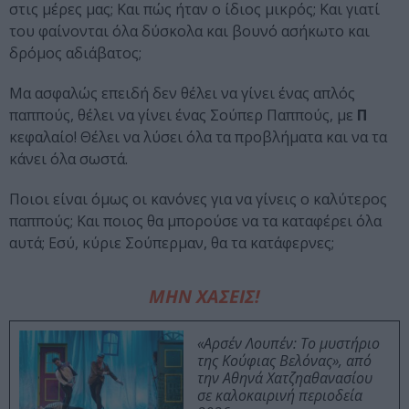
στις μέρες μας; Και πώς ήταν ο ίδιος μικρός; Και γιατί
του φαίνονται όλα δύσκολα και βουνό ασήκωτο και
δρόμος αδιάβατος;
Μα ασφαλώς επειδή δεν θέλει να γίνει ένας απλός
παππούς, θέλει να γίνει ένας Σούπερ Παππούς, με
Π
κεφαλαίο! Θέλει να λύσει όλα τα προβλήματα και να τα
κάνει όλα σωστά.
Ποιοι είναι όμως οι κανόνες για να γίνεις ο καλύτερος
παππούς; Και ποιος θα μπορούσε να τα καταφέρει όλα
αυτά; Εσύ, κύριε Σούπερμαν, θα τα κατάφερνες;
ΜΗΝ ΧΑΣΕΙΣ!
«Αρσέν Λουπέν: Το μυστήριο
της Κούφιας Βελόνας», από
την Αθηνά Χατζηαθανασίου
σε καλοκαιρινή περιοδεία