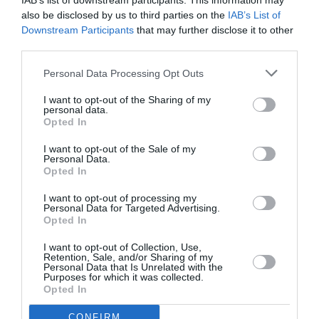
IAB’s list of downstream participants. This information may
also be disclosed by us to third parties on the
IAB’s List of
Downstream Participants
that may further disclose it to other
Ακολουθήστε το Culturenow.gr
third parties.
Personal Data Processing Opt Outs
I want to opt-out of the Sharing of my
personal data.
Σχετικά Άρθρα
Opted In
I want to opt-out of the Sale of my
Personal Data.
Opted In
I want to opt-out of processing my
Personal Data for Targeted Advertising.
Opted In
Παράξενος βυθός –
Μια φορά και ένας
I want to opt-out of Collection, Use,
Ο Ψαράς ο
λύκος: Η
Retention, Sale, and/or Sharing of my
Ποσειδώνας & η
Κοκκινοσκουφίτσα
Personal Data that Is Unrelated with the
Αόρατη Γοργόνα,
στο Ευριπίδειο
Purposes for which it was collected.
του Πέτρου Α.
Θέατρο Σαλαμίνας
Opted In
Καφαντόγια στη
Σαρωνίδα
CONFIRM