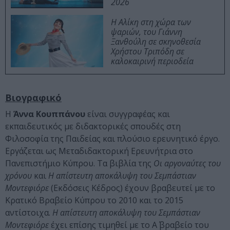
2026
Η Αλίκη στη χώρα των
ψαριών, του Γιάννη
Ξανθούλη σε σκηνοθεσία
Χρήστου Τριπόδη σε
καλοκαιρινή περιοδεία
Βιογραφικό
Η
Άννα Κουππάνου
είναι συγγραφέας και
εκπαιδευτικός με διδακτορικές σπουδές στη
Φιλοσοφία της Παιδείας και πλούσιο ερευνητικό έργο.
Εργάζεται ως Μεταδιδακτορική Ερευνήτρια στο
Πανεπιστήμιο Κύπρου. Τα βιβλία της
Οι αργοναύτες του
χρόνου
και
Η απίστευτη αποκάλυψη του Σεμπάστιαν
Μοντεφιόρε
(Εκδόσεις Κέδρος) έχουν βραβευτεί με το
Κρατικό Βραβείο Κύπρου το 2010 και το 2015
αντίστοιχα.
Η απίστευτη αποκάλυψη του Σεμπάστιαν
Μοντεφιόρε
έχει επίσης τιμηθεί με το Α΄ βραβείο του