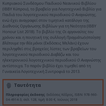
Κυπριακού Συνδέσμου Παιδικού Νεανικού Βιβλίου
(ΙΒΒΥ Κύπρου), το βραβείο για Λογοτεχνικό Βιβλίο για
Παιδιά του λογοτεχνικού περιοδικού
Ο Αναγνώστης
,
ενώ έχει αναγραφεί στον τιμητικό κατάλογο της
Διεθνούς Οργάνωσης Βιβλίων για τη Νεότητα (IBBY
Honour List 2018). Tο βιβλίο της
Οι αργοναύτες του
χρόνου
και η ποιητική της συλλογή
Πραγμάτω(ν)ποίηση:
Βλέπουμε την θέα μόνοι
(Εκδόσεις Μελάνι) έχουν
περιληφθεί στις βραχείες λίστες των βραβείων του
λογοτεχνικού περιοδικού
Διαβάζω
και του
ηλεκτρονικού λογοτεχνικού περιοδικού
Ο Αναγνώστης
αντίστοιχα. Το παρόν βιβλίο έχει τιμηθεί από τη
Γυναικεία Λογοτεχνική Συντροφιά το 2013.
Ταυτότητα
Πληροφορίες έκδοσης
: Εκδόσεις Κέδρος, ISBN: 978-960-
04-4914-3, σελ. 128, τιμή: 8.00 €, Ιούνιος 2018