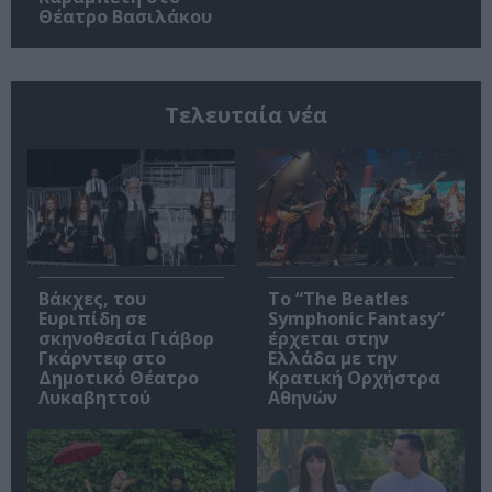
Θέατρο Βασιλάκου
Τελευταία νέα
Βάκχες, του
Το “The Beatles
Ευριπίδη σε
Symphonic Fantasy”
σκηνοθεσία Γιάβορ
έρχεται στην
Γκάρντεφ στο
Ελλάδα με την
Δημοτικό Θέατρο
Κρατική Ορχήστρα
Λυκαβηττού
Αθηνών