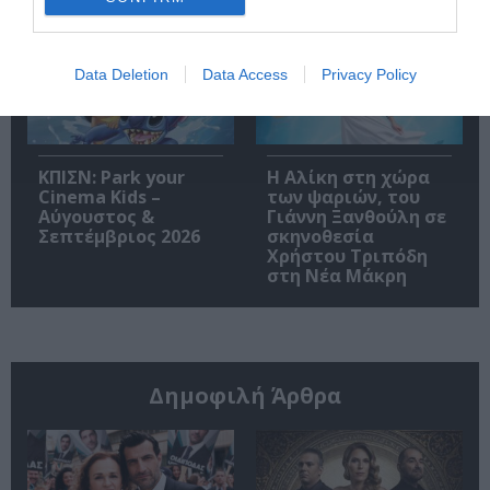
Data Deletion
Data Access
Privacy Policy
ΚΠΙΣΝ: Park your
Η Αλίκη στη χώρα
Cinema Kids –
των ψαριών, του
Αύγουστος &
Γιάννη Ξανθούλη σε
Σεπτέμβριος 2026
σκηνοθεσία
Χρήστου Τριπόδη
στη Νέα Μάκρη
Δημοφιλή Άρθρα