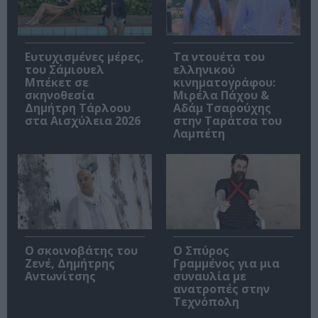
Ευτυχισμένες μέρες,
Τα ντουέτα του
του Σάμιουελ
ελληνικού
Μπέκετ σε
κινηματογράφου:
σκηνοθεσία
Μιρέλα Πάχου &
Δημήτρη Τάρλοου
Αδάμ Τσαρούχης
στα Αισχύλεια 2026
στην Ταράτσα του
Λαμπέτη
Ο σκοινοβάτης του
Ο Σπύρος
Ζενέ, Δημήτρης
Γραμμένος για μια
Αντωνίτσης
συναυλία με
ανατροπές στην
Τεχνόπολη