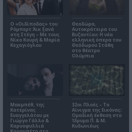
O «Οιδίποδας» του
Θεοδώρα,
Ρόμπερτ Άικ ξανά
Αυτοκράτειρα του
στη Στέγη – Με τους
Βυζαντίου: Η νέα
Νίκο Κουρή & Μαρία
ελληνική όπερα του
Κεχαγιόγλου
Θεόδωρου Στάθη
στο θέατρο
Ολύμπια
Μακμπέθ, της
32οι Πλοές – Το
Κατερίνας
Αίνιγμα της Εικόνας:
Ευαγγελάτου με
Ομαδική έκθεση στο
Γιώργο Γάλλο &
Ίδρυμα Π. & Μ.
Καρυοφυλλιά
Κυδωνιέως
Καραμπέτη στο