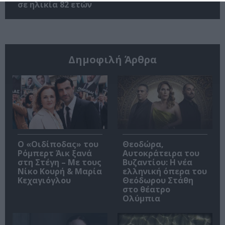
σε ηλικία 82 ετών
Δημοφιλή Άρθρα
O «Οιδίποδας» του
Θεοδώρα,
Ρόμπερτ Άικ ξανά
Αυτοκράτειρα του
στη Στέγη – Με τους
Βυζαντίου: Η νέα
Νίκο Κουρή & Μαρία
ελληνική όπερα του
Κεχαγιόγλου
Θεόδωρου Στάθη
στο θέατρο
Ολύμπια