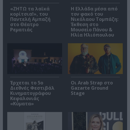
«ΖΗΤΩ τα λαϊκά
Η Ελλάδα μέσα από
κορίτσια!», του
τον φακό του
Παντελή Αμπαζή
Νικόλαου Τομπάζη:
στο Θέατρο
Έκθεση στο
Ρεματιάς
Μουσείο Πάνου &
Ηλία Ηλιόπουλου
Έρχεται το 5ο
Οι Arab Strap στο
Διεθνές Φεστιβάλ
Gazarte Ground
Κινηματογράφου
Stage
Κεφαλονιάς
«Κύματα»