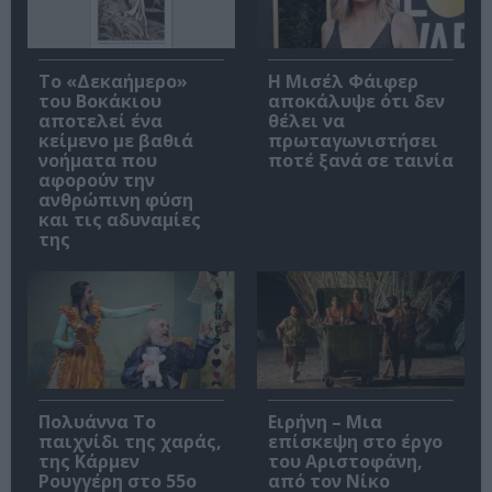
Το «Δεκαήμερο»
Η Μισέλ Φάιφερ
του Βοκάκιου
αποκάλυψε ότι δεν
αποτελεί ένα
θέλει να
κείμενο με βαθιά
πρωταγωνιστήσει
νοήματα που
ποτέ ξανά σε ταινία
αφορούν την
ανθρώπινη φύση
και τις αδυναμίες
της
Πολυάννα Το
Ειρήνη – Μια
παιχνίδι της χαράς,
επίσκεψη στο έργο
της Κάρμεν
του Αριστοφάνη,
Ρουγγέρη στο 55ο
από τον Νίκο