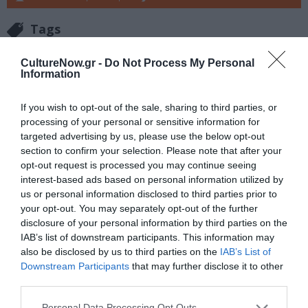
Tags
CultureNow.gr -
Do Not Process My Personal
Newsletter
Information
Κάθε βδομάδα στο e-mail σας τα τελευταία νέα για
την Τέχνη και τον Πολιτισμό!
If you wish to opt-out of the sale, sharing to third parties, or
processing of your personal or sensitive information for
targeted advertising by us, please use the below opt-out
section to confirm your selection. Please note that after your
opt-out request is processed you may continue seeing
interest-based ads based on personal information utilized by
Ακολουθήστε το Culturenow.gr
us or personal information disclosed to third parties prior to
your opt-out. You may separately opt-out of the further
disclosure of your personal information by third parties on the
IAB’s list of downstream participants. This information may
also be disclosed by us to third parties on the
IAB’s List of
Σχετικά Άρθρα
Downstream Participants
that may further disclose it to other
third parties.
Personal Data Processing Opt Outs