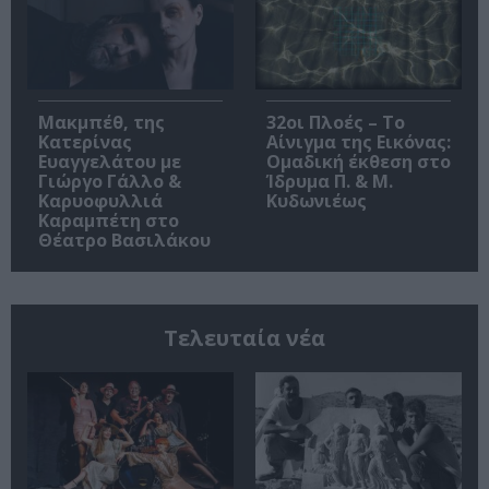
Μακμπέθ, της
32οι Πλοές – Το
Κατερίνας
Αίνιγμα της Εικόνας:
Ευαγγελάτου με
Ομαδική έκθεση στο
Γιώργο Γάλλο &
Ίδρυμα Π. & Μ.
Καρυοφυλλιά
Κυδωνιέως
Καραμπέτη στο
Θέατρο Βασιλάκου
Τελευταία νέα