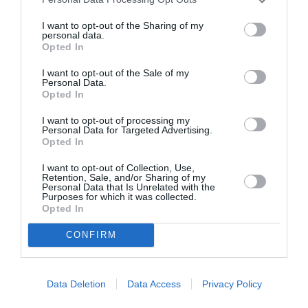
I want to opt-out of the Sharing of my
personal data.
Opted In
I want to opt-out of the Sale of my
Εθνική Λυρική
Αρχαιολογικό
Personal Data.
Σκηνή: Ανακοίνωση
Μουσείο
Opted In
ακρόασης για την
Θεσσαλονίκης: Στο
κάλυψη θέσης
φως της
I want to opt-out of processing my
μουσικού στα
Αυγουστιάτικης
Personal Data for Targeted Advertising.
Βιολοντσέλα
Πανσελήνου
Opted In
I want to opt-out of Collection, Use,
Retention, Sale, and/or Sharing of my
Personal Data that Is Unrelated with the
Purposes for which it was collected.
Opted In
CONFIRM
Ο Λάκης Χαλκιάς,
Η Σιγκαπούρη
σημαντικός
απαγορεύει την
εκπρόσωπος της
είσοδο σε δύο μέλη
Data Deletion
Data Access
Privacy Policy
μουσικής μας
των Massive Attack
παράδοσης, πέθανε