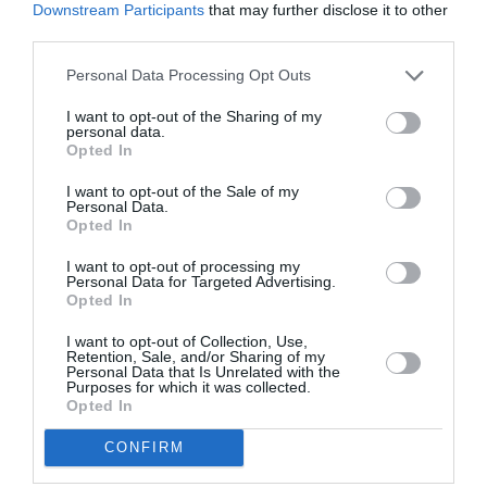
καλλιτεχνικό προγραμματισμό της Στέγης, από την
Downstream Participants
that may further disclose it to other
αρχή της λειτουργίας της.
third parties.
Personal Data Processing Opt Outs
Ο Δημήτρης Παπαδημητρίου λέει για την πρωτοβουλία
αυτή: «Ο τρίτος αυτός χρόνος των Αγώνων που
I want to opt-out of the Sharing of my
διοργανώνει το Ελληνικό Σχέδιο στην Στέγη κλείνει
personal data.
Opted In
“διαλεκτικά” έναν διαγωνιστικό κύκλο: η πρώτη χρονιά
είχε επικεντρωθεί στον συνθέτη, η δεύτερη στον
I want to opt-out of the Sale of my
Personal Data.
στιχουργό και η τρίτη, εφέτος, επικεντρώθηκε στο
Opted In
αποτέλεσμα των δύο πρωτογενών δημιουργικών
μερών, στο τραγούδι. Είναι αλήθεια ότι η χειρουργική
I want to opt-out of processing my
Personal Data for Targeted Advertising.
αποκόλληση των δύο μερών του τραγουδιού (σύνθεση-
Opted In
στίχος) είναι τεχνητή. Το τραγούδι υπάρχει όταν τα
δύο στοιχεία του ενώνονται «χημικά» σε ένα ενιαίο,
I want to opt-out of Collection, Use,
Retention, Sale, and/or Sharing of my
τρίτο στοιχείο που μας συναρπάζει χωρίς να μπορούμε
Personal Data that Is Unrelated with the
Purposes for which it was collected.
εύκολα να αντιληφθούμε τα μέρη που το παρήγαγαν,
Opted In
όταν η συνύπαρξη των δύο στοιχείων δεν είναι το
άθροισμά τους ή το μείγμα τους, αλλά η γέννηση ενός
CONFIRM
αυθύπαρκτου τρίτου. Όμως τα πρωτογενή του μέρη δεν