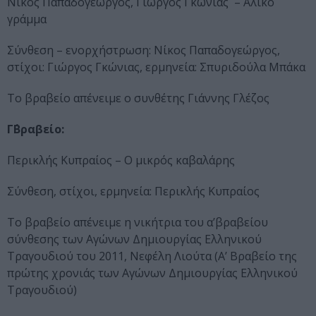
Νίκος Παπαδογεώργος, Γιώργος Γκώνιας – Άλικο
γράμμα
Σύνθεση – ενορχήστρωση: Νίκος Παπαδογεώργος,
στίχοι: Γιώργος Γκώνιας, ερμηνεία: Σπυριδούλα Μπάκα
Το βραβείο απένειμε ο συνθέτης Γιάννης Γλέζος
Γ΄Βραβείο:
Περικλής Κυπραίος – Ο μικρός καβαλάρης
Σύνθεση, στίχοι, ερμηνεία: Περικλής Κυπραίος
Το βραβείο απένειμε η νικήτρια του α’βραβείου
σύνθεσης των Αγώνων Δημιουργίας Ελληνικού
Τραγουδιού του 2011, Νεφέλη Λιούτα (Α’ Βραβείο της
πρώτης χρονιάς των Αγώνων Δημιουργίας Ελληνικού
Τραγουδιού)