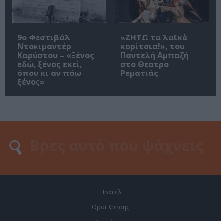
9ο Φεστιβάλ
«ΖΗΤΩ τα λαϊκά
Ντοκιμαντέρ
κορίτσια!», του
Καρύστου – «Ξένος
Παντελή Αμπαζή
εδώ, ξένος εκεί,
στο Θέατρο
όπου κι αν πάω
Ρεματιάς
ξένος»
Προφίλ
Οροι Χρήσης