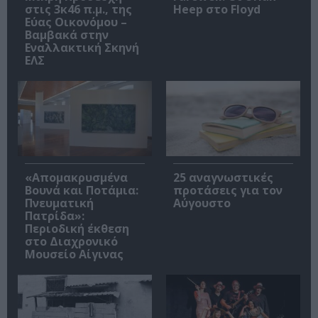
στις 3κ46 π.μ., της
Heep στο Floyd
Εύας Οικονόμου –
Βαμβακά στην
Εναλλακτική Σκηνή
ΕΛΣ
«Απομακρυσμένα
25 αναγνωστικές
Βουνά και Ποτάμια:
προτάσεις για τον
Πνευματική
Αύγουστο
Πατρίδα»:
Περιοδική έκθεση
στο Διαχρονικό
Μουσείο Αίγινας