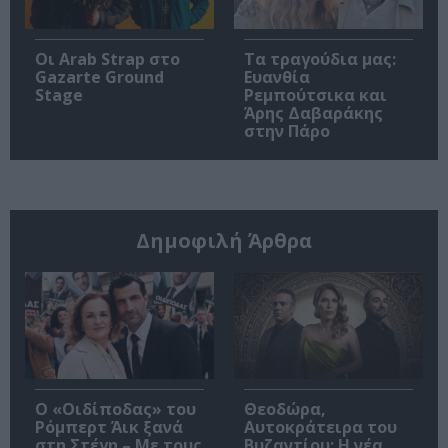
Οι Arab Strap στο
Τα τραγούδια μας:
Gazarte Ground
Ευανθία
Stage
Ρεμπούτσικα και
Άρης Δαβαράκης
στην Πάρο
Δημοφιλή Άρθρα
O «Οιδίποδας» του
Θεοδώρα,
Ρόμπερτ Άικ ξανά
Αυτοκράτειρα του
στη Στέγη – Με τους
Βυζαντίου: Η νέα