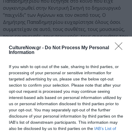
Παπαδημητρίου που εξήγησε στο κοινό που είχε
συγκεντρωθεί στην Κεντρική Σκηνή το δημιουργικό
‘’παιχνίδι’’ των Αγώνων και τον σκοπό τους. Ο
Δημήτρης Παπαδημητρίου ευχαρίστησε όλους όσοι
συμμετείχαν σε αυτό, τους συνθέτες, τους μουσικούς,
τους ερμηνευτές, τους τεχνικούς, τους συνεργάτες του
Ελληνικού Σχεδίου και την Στέγη Γραμμάτων και
CultureNow.gr -
Do Not Process My Personal
Τεχνών του Ιδρύματος Ωνάση. Τέλος, ευχαρίστησε και
Information
όλους όσοι παρευρέθηκαν στον τελικό και άκουσαν
πρώτοι τα νέα τραγούδια.
If you wish to opt-out of the sale, sharing to third parties, or
processing of your personal or sensitive information for
Οι Αγώνες Δημιουργίας Ελληνικού Τραγουδιού για την
targeted advertising by us, please use the below opt-out
ανάδειξη νέων συνθετών, στιχουργών και τάσεων του
section to confirm your selection. Please note that after your
έντεχνου ελληνικού τραγουδιού είναι μία πρόταση του
opt-out request is processed you may continue seeing
interest-based ads based on personal information utilized by
Ελληνικού Σχεδίου, της Αστικής Μη Κερδοσκοπικής
us or personal information disclosed to third parties prior to
Εταιρείας που ιδρύθηκε από τον συνθέτη Δημήτρη
your opt-out. You may separately opt-out of the further
Παπαδημητρίου με στόχο τη διάδοση του ελληνικού
disclosure of your personal information by third parties on the
πολιτισμού. Οι Αγώνες εντάσσονται στον Κύκλο
IAB’s list of downstream participants. This information may
Ελληνικό Τραγούδι που περιλαμβάνεται στον
also be disclosed by us to third parties on the
IAB’s List of