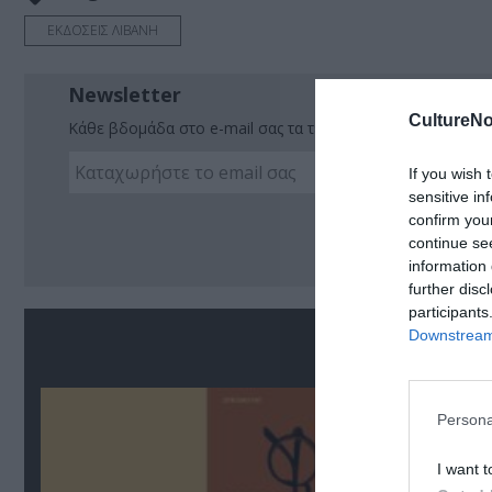
ΕΚΔΟΣΕΙΣ ΛΙΒΑΝΗ
Newsletter
CultureNo
Κάθε βδομάδα στο e-mail σας τα τελευταία νέα για την Τέχ
If you wish 
sensitive in
Ακο
confirm you
continue se
information 
further disc
participants
Downstream 
Σ
Persona
I want t