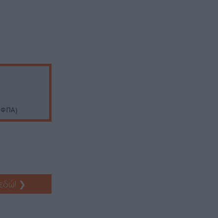
ε ΦΠΑ)
 εδώ!
❯