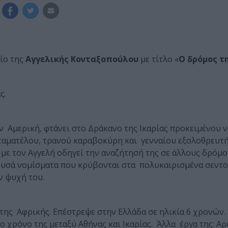
ίο της
Αγγελικής Κονταξοπούλου
με τίτλο «
Ο δρόμος τ
ς.
 Αμερική, φτάνει στο Δράκανο της Ικαρίας προκειμένου ν
ταματέλου, τρανού καραβοκύρη και γενναίου εξολοθρευτ
με τον Αγγελή οδηγεί την αναζήτησή της σε άλλους δρόμου
ρυσά νομίσματα που κρύβονται στα πολυκαιρισμένα σεντο
ν ψυχή του.
της Αφρικής. Επέστρεψε στην Ελλάδα σε ηλικία 6 χρονών
χρόνο της μεταξύ Αθήνας και Ικαρίας. Άλλα έργα της: Αρ