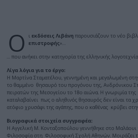
Ο
ι
εκδόσεις Λιβάνη
παρουσιάζουν το νέο βιβλ
επιστροφής
»…
… που ανήκει στην κατηγορία της ελληνικής λογοτεχνία
Λίγα λόγια για το έργο:
Η Μαρτίνα Σταματέλου, γεννημένη και μεγαλωμένη στην
το θαμμένο θησαυρό του προγόνου της, Ανδρόνικου Σ
πειρατών της Μεσογείου το 18ο αιώνα. Η γνωριμία της 
καταλαβαίνει πως ο αληθινός θησαυρός δεν είναι τα χ
ατόφιο χρυσάφι της αγάπης, που ο καθένας κρύβει στη
Βιογραφικά στοιχεία συγγραφέα:
Η Αγγελική Μ. Κονταξοπούλου γεννήθηκε στο Μαλάουι 
Φιλοσοφία στη Φιλοσοφική Σχολή Αθηνών. Μοιράζει το 