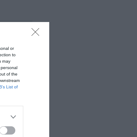
sonal or
ection to
ou may
 personal
out of the
 downstream
B’s List of