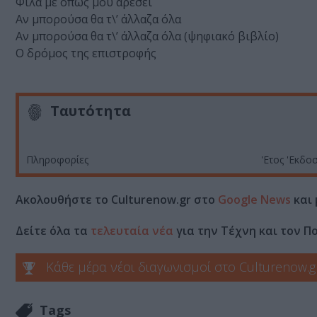
Φίλα με όπως μου αρέσει
Αν μπορούσα θα τ\’ άλλαζα όλα
Αν μπορούσα θα τ\’ άλλαζα όλα (ψηφιακό βιβλίο)
Ο δρόμος της επιστροφής
Ταυτότητα
Πληροφορίες
'Ετος 'Εκδο
Ακολουθήστε το Culturenow.gr στο
Google News
και 
Δείτε όλα τα
τελευταία νέα
για την Τέχνη και τον Π
Κάθε μέρα νέοι διαγωνισμοί στο Culturenow.g
Tags