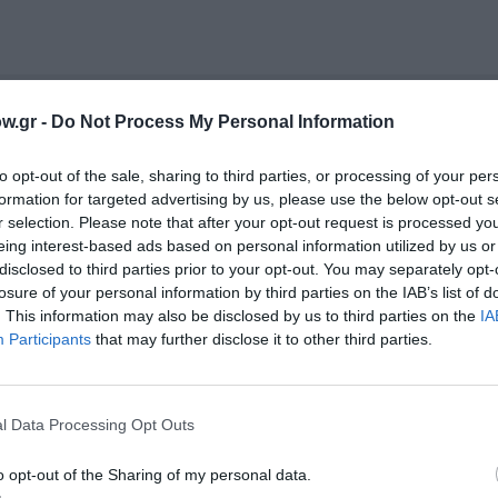
w.gr -
Do Not Process My Personal Information
νη και τον Πολιτισμό!
to opt-out of the sale, sharing to third parties, or processing of your per
formation for targeted advertising by us, please use the below opt-out s
λουθήστε το Culturenow.gr
r selection. Please note that after your opt-out request is processed y
eing interest-based ads based on personal information utilized by us or
disclosed to third parties prior to your opt-out. You may separately opt-
losure of your personal information by third parties on the IAB’s list of
. This information may also be disclosed by us to third parties on the
IA
Participants
that may further disclose it to other third parties.
χετικά Άρθρα
l Data Processing Opt Outs
o opt-out of the Sharing of my personal data.