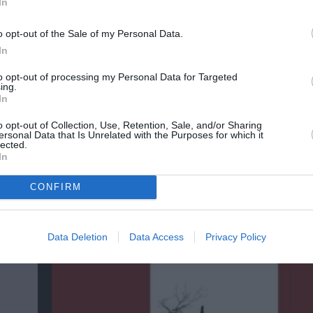
In
o opt-out of the Sale of my Personal Data.
In
to opt-out of processing my Personal Data for Targeted
ing.
In
o opt-out of Collection, Use, Retention, Sale, and/or Sharing
ersonal Data that Is Unrelated with the Purposes for which it
Αντόνιο Πόρτσια – Φωνές: Ένα βιβλίο ως ε
lected.
διάλογος
In
CONFIRM
Data Deletion
Data Access
Privacy Policy