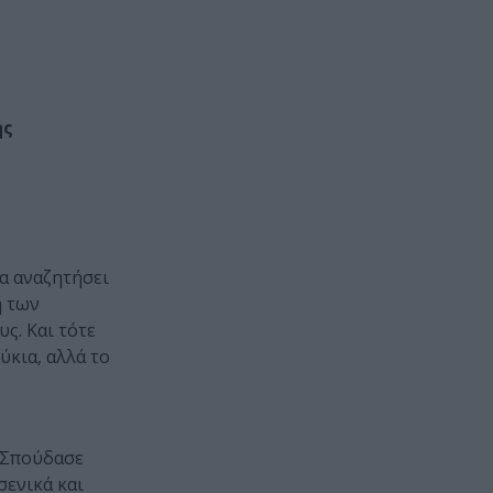
ης
α αναζητήσει
ή των
ς. Και τότε
ύκια, αλλά το
. Σπούδασε
σενικά και