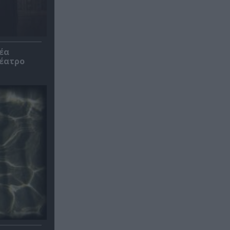
έα
θέατρο