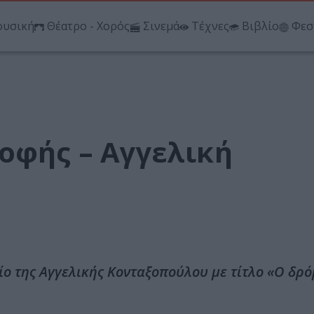
υσική
Θέατρο - Χορός
Σινεμά
Τέχνες
Βιβλίο
Φεσ
οφής – Αγγελική
ίο της Αγγελικής Κονταξοπούλου με τίτλο «Ο δρό