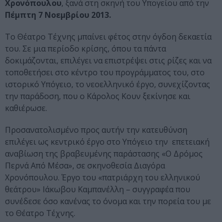
Χρονόπουλου
, ξανά στη σκηνή του Υπογείου από την
Πέμπτη 7 Νοεμβρίου 2013.
Το Θέατρο Τέχνης μπαίνει φέτος στην όγδοη δεκαετία
του. Σε μια περίοδο κρίσης, όπου τα πάντα
δοκιμάζονται, επιλέγει να επιστρέψει στις ρίζες και να
τοποθετήσει στο κέντρο του προγράμματος του, στο
ιστορικό Υπόγειο, το νεοελληνικό έργο, συνεχίζοντας
την παράδοση, που ο Κάρολος Κουν ξεκίνησε και
καθιέρωσε.
Προσανατολισμένο προς αυτήν την κατευθύνση
επιλέγει ως κεντρικό έργο στο Υπόγειο την επετειακή
αναβίωση της βραβευμένης παράστασης «Ο Δρόμος
Περνά Από Μέσα», σε σκηνοθεσία Διαγόρα
Χρονόπουλου. Έργο του «πατριάρχη του ελληνικού
θεάτρου» Ιάκωβου Καμπανέλλη – συγγραφέα που
συνέδεσε όσο κανένας το όνομα και την πορεία του με
το Θέατρο Τέχνης.