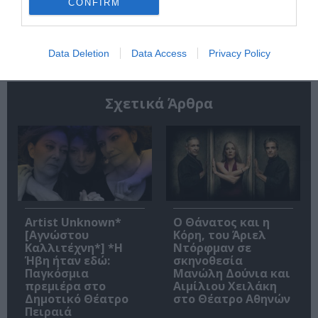
CONFIRM
Ακολουθήστε το Culturenow.gr
Data Deletion
Data Access
Privacy Policy
Σχετικά Άρθρα
Artist Unknown*
Ο Θάνατος και η
[Αγνώστου
Κόρη, του Άριελ
Καλλιτέχνη*] *Η
Ντόρφμαν σε
Ήβη ήταν εδώ:
σκηνοθεσία
Παγκόσμια
Μανώλη Δούνια και
πρεμιέρα στο
Αιμίλιου Χειλάκη
Δημοτικό Θέατρο
στο Θέατρο Αθηνών
Πειραιά