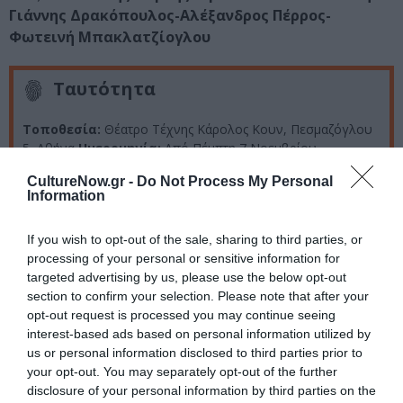
Γιάννης Δρακόπουλος-Αλέξανδρος Πέρρος-
Φωτεινή Μπακλατζίογλου
Ταυτότητα
Τοποθεσία:
Θέατρο Τέχνης Κάρολος Κουν, Πεσμαζόγλου
5, Αθήνα
Ημερομηνία:
Από Πέμπτη 7 Νοεμβρίου
2013Πέμπτη, Παρασκευή, Τετάρτη, Κυριακή στις
CultureNow.gr -
Do Not Process My Personal
20.00Σάββατο 18.15 και στις 20.00
Τιμές εισιτηρίων:
Information
Πέμπτη: Γεν είσοδος 10€ Τετ, Παρ., Σαβ. απογ. 15€
10 € (Φοιτητικό- Γκρουπ- Άνεργοι με κάρτα ανεργίας)Σαβ.
If you wish to opt-out of the sale, sharing to third parties, or
βραδ. , Κυρ.: 18€ 15€ (Φοιτητικό- Γκρουπ- Άνεργοι με κάρτα
processing of your personal or sensitive information for
ανεργίας)
Πληροφορίες
: Τηλ. ταμείου 210 3228706
targeted advertising by us, please use the below opt-out
Δευτέρα- Κυριακή 10.00- 13.00 και 17.00-22.00
section to confirm your selection. Please note that after your
opt-out request is processed you may continue seeing
interest-based ads based on personal information utilized by
Ακολουθήστε το Culturenow.gr στο
Google News
και
us or personal information disclosed to third parties prior to
μάθετε πρώτοι όλες τις ειδήσεις
your opt-out. You may separately opt-out of the further
disclosure of your personal information by third parties on the