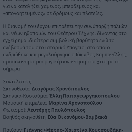
για να καταλήξει χαμένος, μπερδεμένος και
«απογοητευμένος» σε δρόμους και πλατείες.
Η διανομή του έργου επιτρέπει την συνύπαρξη παλιών
και νέων ηθοποιών του Θεάτρου Τέχνης, δίνοντας στο
εγχείρημα ιδιαίτερα συμβολική βαρύτητα ενώ το
ανέβασμά του στο ιστορικό Υπόγειο, στο οποίο
ανδρώθηκε και μεγαλούργησε ο Ιάκωβος Καμπανέλλης,
προοικονομεί μια μαγική συνάντηση του χτες με το
σήμερα.
Συντελεστές:
Σκηνοθεσία:
Διαγόρας Χρονόπουλος
Σκηνικά-Κοστούμια:
Έλλη Παπαγεωργακοπούλου
Μουσική επιμέλεια:
Μαρίνα Χρονοπούλου
Φωτισμοί:
Λευτέρης Παυλόπουλος
Βοηθός σκηνοθέτη:
Εύα Οικονόμου-Βαμβακά
Παίζουν:
Γιάννης Φέρτης- Χριστίνα Κουτσουδάκη-