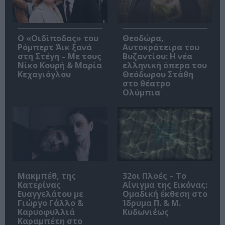
O «Οιδίποδας» του
Θεοδώρα,
Ρόμπερτ Άικ ξανά
Αυτοκράτειρα του
στη Στέγη – Με τους
Βυζαντίου: Η νέα
Νίκο Κουρή & Μαρία
ελληνική όπερα του
Κεχαγιόγλου
Θεόδωρου Στάθη
στο θέατρο
Ολύμπια
Μακμπέθ, της
32οι Πλοές – Το
Κατερίνας
Αίνιγμα της Εικόνας:
Ευαγγελάτου με
Ομαδική έκθεση στο
Γιώργο Γάλλο &
Ίδρυμα Π. & Μ.
Καρυοφυλλιά
Κυδωνιέως
Καραμπέτη στο