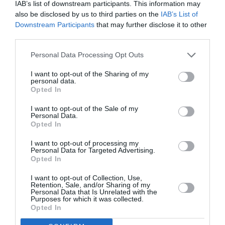
Δείτε όλα τα
τελευταία νέα
για την Τέχνη και τον
IAB’s list of downstream participants. This information may
also be disclosed by us to third parties on the
IAB’s List of
Πολιτισμό στο
Culturenow.gr
Downstream Participants
that may further disclose it to other
third parties.
Νέοι Διαγωνισμοί
❯
Personal Data Processing Opt Outs
Tags
I want to opt-out of the Sharing of my
personal data.
ΔΡΑΜΑ - ΚΟΙΝΩΝΙΚΟ - ΣΥΓΧΡΟΝΟ
Opted In
ΘΕΑΤΡΟ ΤΕΧΝΗΣ «ΚΑΡΟΛΟΣ ΚΟΥΝ»
I want to opt-out of the Sale of my
Personal Data.
ΙΑΚΩΒΟΣ ΚΑΜΠΑΝΕΛΛΗΣ
Opted In
I want to opt-out of processing my
Newsletter
Personal Data for Targeted Advertising.
Opted In
Κάθε βδομάδα στο e-mail σας τα τελευταία νέα για
την Τέχνη και τον Πολιτισμό!
I want to opt-out of Collection, Use,
Retention, Sale, and/or Sharing of my
Personal Data that Is Unrelated with the
Purposes for which it was collected.
Opted In