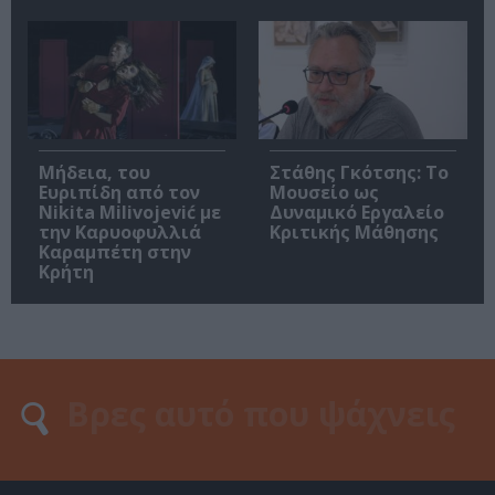
Μήδεια, του
Στάθης Γκότσης: Το
Ευριπίδη από τον
Μουσείο ως
Nikita Milivojević με
Δυναμικό Εργαλείο
την Καρυοφυλλιά
Κριτικής Μάθησης
Καραμπέτη στην
Κρήτη