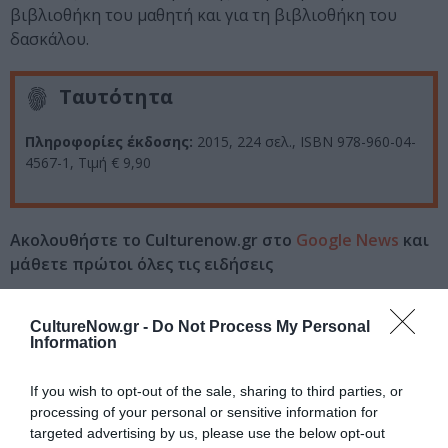
βιβλιοθήκη του μαθητή και για τη βιβλιοθήκη του
δασκάλου.
Ταυτότητα
Πληροφορίες έκδοσης:
2015, 224 σελ., ISBN 978-960-04-
4567-1, Τιμή € 9,90
Ακολουθήστε το Culturenow.gr στο
Google News
και
μάθετε πρώτοι όλες τις ειδήσεις
Δείτε όλα τα
τελευταία νέα
για την Τέχνη και τον
CultureNow.gr -
Do Not Process My Personal
Πολιτισμό στο
Culturenow.gr
Information
Νέοι Διαγωνισμοί
❯
If you wish to opt-out of the sale, sharing to third parties, or
processing of your personal or sensitive information for
Tags
targeted advertising by us, please use the below opt-out