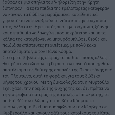
ζούσαν σε μια σπηλιά του Ψηλορείτη στην Κρήτη,
ξύπνησαν; Τα εφτά παιδιά της τρελοπαρέας κατάφεραν
να κάνουν τα δώδεκα μαραζωμένα, καταθλιπτικά
γεροντάκια να ξαναβρoύν τα νιάτα και την τσαχπινιά
τους. Αλλά στην ΄Ηρα, εκτός από την τσαχπινιά, ξύπνησε
και η επιθυμία να ξαναγίνει κοσμοκράτειρα και με τα
κόλπα της καταφέρνει να μπουρδουκλώσει θεούς και
παιδιά σε απίστευτες περιπέτειες, με πολύ κακά
αποτελέσματα για τον Πάνω Κόσμο.
Στο τρίτο βιβλίο της σειράς, τα παιδιά – ποιος άλλος; –
θα πρέπει να σώσουν τη Γη από τον παγετό που ήρθε ως
αποτέλεσμα της δεύτερης αρπαγής της Περσεφόνης από
τον Πλούτωνα, αυτή τη φορά και για τους δώδεκα
μήνες του χρόνου. Με τη δικαιολογία ότι η Μυρτούλα
έχει χάσει την ηρεμία της ψυχής της και ότι πρέπει να
τη γιατρέψει ο πατέρας της ιατρικής, ο Ιπποκράτης, τα
παιδιά βάζουν πλώρη για του Κάτω Κόσμου τα
μπουντρούμια. Εκεί μεταμορφώνουν τον Κέρβερο σε
Κερβερούλη και κάνουν χάζι τους κατοίκους του Κάτω