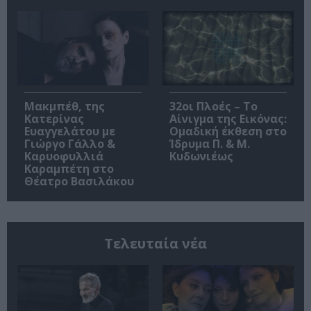
Μακμπέθ, της
32οι Πλοές – Το
Κατερίνας
Αίνιγμα της Εικόνας:
Ευαγγελάτου με
Ομαδική έκθεση στο
Γιώργο Γάλλο &
Ίδρυμα Π. & Μ.
Καρυοφυλλιά
Κυδωνιέως
Καραμπέτη στο
Θέατρο Βασιλάκου
Τελευταία νέα