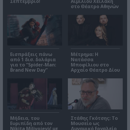
Σεπτέμβριο!
Αιμίλιου Χειλάκη
στο Θέατρο Αθηνών
Εισπράξεις πάνω
Μέτρημα: Η
από 1 δισ. δολάρια
Νατάσσα
για το “Spider-Man:
Μποφίλιου στο
Brand New Day”
Αρχαίο Θέατρο Δίου
Μήδεια, του
Στάθης Γκότσης: Το
Ευριπίδη από τον
Μουσείο ως
Nikita Milivojević με
Δυναμικό Εργαλείο