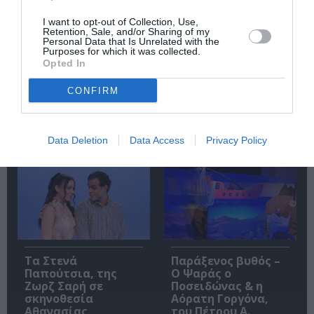
I want to opt-out of Collection, Use,
Retention, Sale, and/or Sharing of my
Personal Data that Is Unrelated with the
Purposes for which it was collected.
Opted In
ΚΠΙΣΝ: Park your
O κύριος Βρομύλος,
Cinema – Αύγουστος
του Ντέιβιντ
CONFIRM
2026
Ουάλιαμς σε
σκηνοθεσία
Δημήτρη Δεγαΐτη
στο 12ο Διεθνές
Data Deletion
Data Access
Privacy Policy
Φεστιβάλ Άνδρου
Τα Στενά
Παράξενος βυθός –
Παπούτσια, της
Ο Ψαράς ο
Ζωρζ Σαρή σε
Ποσειδώνας & η
σκηνοθεσία
Αόρατη Γοργόνα,
Αθανασίας
του Πέτρου Α.