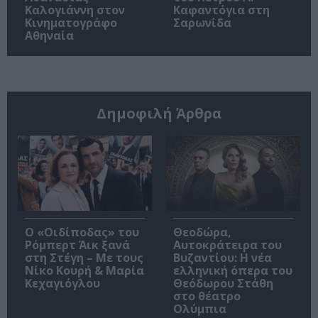
Καλογιάννη στον
Καφαντόγια στη
Κινηματογράφο
Σαρωνίδα
Αθηναία
Δημοφιλή Άρθρα
O «Οιδίποδας» του
Θεοδώρα,
Ρόμπερτ Άικ ξανά
Αυτοκράτειρα του
στη Στέγη – Με τους
Βυζαντίου: Η νέα
Νίκο Κουρή & Μαρία
ελληνική όπερα του
Κεχαγιόγλου
Θεόδωρου Στάθη
στο θέατρο
Ολύμπια