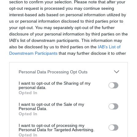
section to confirm your selection. Please note that after your
ΕΚΔΟΣΕΙΣ ΚΕΔΡΟΣ
ΠΑΙΔΙΚΟ ΒΙΒΛΙΟ
opt-out request is processed you may continue seeing
interest-based ads based on personal information utilized by
us or personal information disclosed to third parties prior to
Newsletter
your opt-out. You may separately opt-out of the further
Κάθε βδομάδα στο e-mail σας τα τελευταία νέα για
disclosure of your personal information by third parties on the
την Τέχνη και τον Πολιτισμό!
IAB’s list of downstream participants. This information may
also be disclosed by us to third parties on the
IAB’s List of
Downstream Participants
that may further disclose it to other
third parties.
Personal Data Processing Opt Outs
Ακολουθήστε το Culturenow.gr
I want to opt-out of the Sharing of my
personal data.
Opted In
I want to opt-out of the Sale of my
Personal Data.
Opted In
Σχετικά Άρθρα
I want to opt-out of processing my
Personal Data for Targeted Advertising.
Opted In