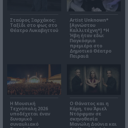
Σταύρος Ξαρχάκος:
Artist Unknown*
Ταξίδι στο φως στο
[Αγνώστου
Θέατρο Λυκαβηττού
Καλλιτέχνη*] *Η
Ήβη ήταν εδώ:
Παγκόσμια
πρεμιέρα στο
Δημοτικό Θέατρο
Πειραιά
Η Μουσική
Ο Θάνατος και η
Τεχνόπολη 2026
Κόρη, του Άριελ
υποδέχεται έναν
Ντόρφμαν σε
δυναμικό
σκηνοθεσία
συναυλιακό
Μανώλη Δούνια και