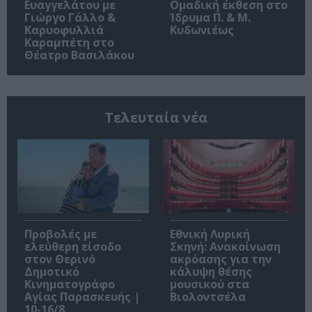
Ευαγγελάτου με
Ομαδική έκθεση στο
Γιώργο Γάλλο &
Ίδρυμα Π. & Μ.
Καρυοφυλλιά
Κυδωνιέως
Καραμπέτη στο
Θέατρο Βασιλάκου
Τελευταία νέα
Προβολές με
Εθνική Λυρική
ελεύθερη είσοδο
Σκηνή: Ανακοίνωση
στον Θερινό
ακρόασης για την
Δημοτικό
κάλυψη θέσης
Κινηματογράφο
μουσικού στα
Αγίας Παρασκευής |
Βιολοντσέλα
10-16/8