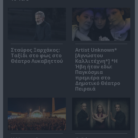
Σταύρος Ξαρχάκος:
Artist Unknown*
Ταξίδι στο φως στο
[Αγνώστου
Θέατρο Λυκαβηττού
Καλλιτέχνη*] *Η
Ήβη ήταν εδώ:
Παγκόσμια
πρεμιέρα στο
Δημοτικό Θέατρο
Πειραιά