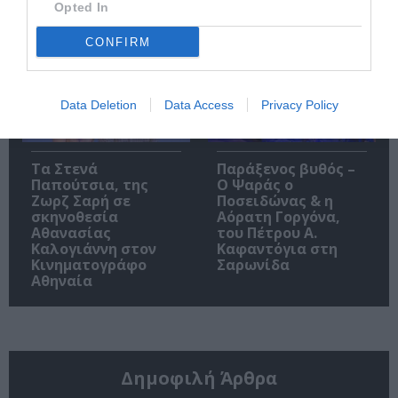
στο 12ο Διεθνές
Opted In
Φεστιβάλ Άνδρου
CONFIRM
Data Deletion
Data Access
Privacy Policy
Τα Στενά
Παράξενος βυθός –
Παπούτσια, της
Ο Ψαράς ο
Ζωρζ Σαρή σε
Ποσειδώνας & η
σκηνοθεσία
Αόρατη Γοργόνα,
Αθανασίας
του Πέτρου Α.
Καλογιάννη στον
Καφαντόγια στη
Κινηματογράφο
Σαρωνίδα
Αθηναία
Δημοφιλή Άρθρα