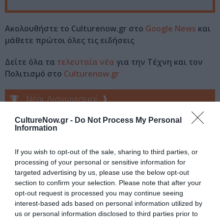
Ακολουθήστε το Culturenow.gr στο
Google News
και
μάθετε πρώτοι όλες τις ειδήσεις
Δείτε όλα τα
τελευταία νέα
για την Τέχνη και τον
Πολιτισμό στο
Culturenow.gr
Νέοι Διαγωνισμοί
❯
CultureNow.gr -
Do Not Process My Personal
Tags
Information
ΕΚΔΟΣΕΙΣ ΛΙΒΑΝΗ
ΠΑΙΔΙΚΟ ΒΙΒΛΙΟ
If you wish to opt-out of the sale, sharing to third parties, or
processing of your personal or sensitive information for
Newsletter
targeted advertising by us, please use the below opt-out
section to confirm your selection. Please note that after your
Κάθε βδομάδα στο e-mail σας τα τελευταία νέα για
opt-out request is processed you may continue seeing
την Τέχνη και τον Πολιτισμό!
interest-based ads based on personal information utilized by
us or personal information disclosed to third parties prior to