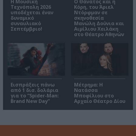
Η Μουσική
Ο Θάνατος και η
Τεχνόπολη 2026
Κόρη, του Άριελ
υποδέχεται έναν
Ντόρφμαν σε
δυναμικό
σκηνοθεσία
συναυλιακό
Μανώλη Δούνια και
Σεπτέμβριο!
Αιμίλιου Χειλάκη
στο Θέατρο Αθηνών
Εισπράξεις πάνω
Μέτρημα: Η
από 1 δισ. δολάρια
Νατάσσα
για το “Spider-Man:
Μποφίλιου στο
Brand New Day”
Αρχαίο Θέατρο Δίου