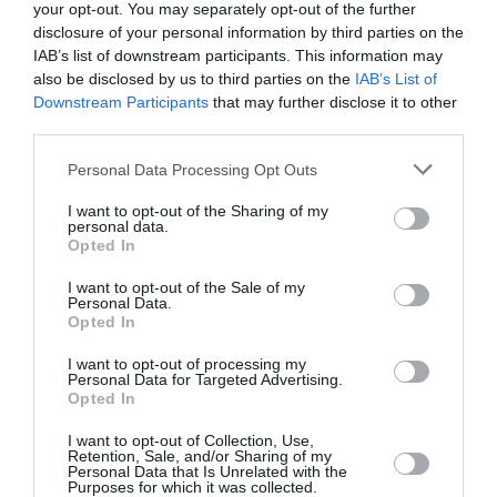
your opt-out. You may separately opt-out of the further
disclosure of your personal information by third parties on the
IAB’s list of downstream participants. This information may
also be disclosed by us to third parties on the
IAB’s List of
Ακολουθήστε το Culturenow.gr
Downstream Participants
that may further disclose it to other
third parties.
Personal Data Processing Opt Outs
I want to opt-out of the Sharing of my
Σχετικά Άρθρα
personal data.
Opted In
I want to opt-out of the Sale of my
Personal Data.
Opted In
I want to opt-out of processing my
Personal Data for Targeted Advertising.
Opted In
ΚΠΙΣΝ: Park your
O κύριος Βρομύλος,
Cinema – Αύγουστος
του Ντέιβιντ
I want to opt-out of Collection, Use,
2026
Ουάλιαμς σε
Retention, Sale, and/or Sharing of my
σκηνοθεσία
Personal Data that Is Unrelated with the
Δημήτρη Δεγαΐτη
Purposes for which it was collected.