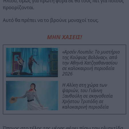
Ήλιου, όμως για πρώτη φορά δε θα τους πει για ποιους
προορίζονται.
Αυτό θα πρέπει να το βρούνε μοναχοί τους.
ΜΗΝ ΧΑΣΕΙΣ!
«Αρσέν Λουπέν: Το μυστήριο
της Κούφιας Βελόνας», από
την Αθηνά Χατζηαθανασίου
σε καλοκαιρινή περιοδεία
2026
Η Αλίκη στη χώρα των
ψαριών, του Γιάννη
Ξανθούλη σε σκηνοθεσία
Χρήστου Τριπόδη σε
καλοκαιρινή περιοδεία
Όποιος στο τέλος της μέρας φέρει πίσω την ηλιαχτίδα