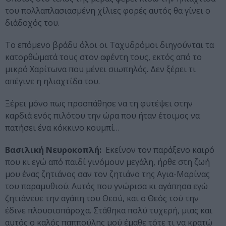
του πολλαπλασιασμένη χίλιες φορές αυτός θα γίνει ο
διάδοχός του.
Το επόμενο βράδυ όλοι οι Ταχυδρόμοι διηγούνται τα
κατορθώματά τους στον αφέντη τους, εκτός από το
μικρό Χαρίτωνα που μένει σιωπηλός. Δεν ξέρει τι
απέγινε η ηλιαχτίδα του.
Ξέρει μόνο πως προσπάθησε να τη φυτέψει στην
καρδιά ενός πιλότου την ώρα που ήταν έτοιμος να
πατήσει ένα κόκκινο κουμπί…
Βασιλική Νευροκοπλή:
Εκείνον τον παράξενο καιρό
που κι εγώ από παιδί γινόμουν μεγάλη, ήρθε στη ζωή
μου ένας ζητιάνος σαν τον ζητιάνο της Αγια-Μαρίνας
του παραμυθιού. Αυτός που γνώρισα κι αγάπησα εγώ
ζητιάνευε την αγάπη του Θεού, και ο Θεός τού την
έδινε πλουσιοπάροχα. Στάθηκα πολύ τυχερή, μιας και
αυτός ο καλός παππούλης μού έμαθε τότε τι να κρατώ