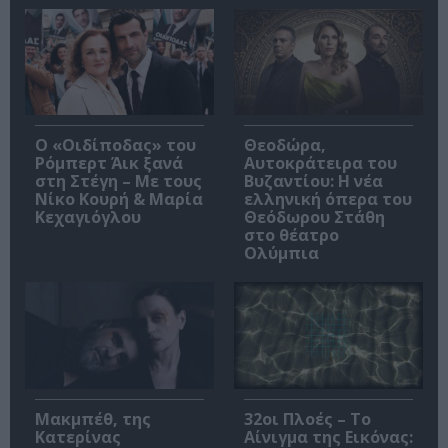
O «Οιδίποδας» του
Θεοδώρα,
Ρόμπερτ Άικ ξανά
Αυτοκράτειρα του
στη Στέγη – Με τους
Βυζαντίου: Η νέα
Νίκο Κουρή & Μαρία
ελληνική όπερα του
Κεχαγιόγλου
Θεόδωρου Στάθη
στο θέατρο
Ολύμπια
Μακμπέθ, της
32οι Πλοές – Το
Κατερίνας
Αίνιγμα της Εικόνας: