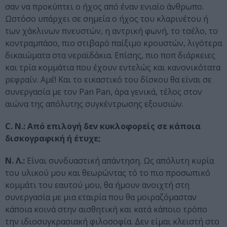
σαν να προκύπτει ο ήχος από έναν ενιαίο άνθρωπο.
Ωστόσο υπάρχει σε σημεία ο ήχος του κλαρινέτου ή
των χάκλινων πνευστών, η αντρική φωνή, το τσέλο, το
κοντραμπάσο, πιο στιβαρό παίξιμο κρουστών, λιγότερα
δικαιώματα στα νεραϊδάκια. Επίσης, πιο ποπ διάρκειες
και τρία κομμάτια που έχουν εντελώς και κανονικότατα
ρεφραίν. Αμέ! Και το εικαστικό του δίσκου θα είναι σε
συνεργασία με τον Pan Pan, άρα γενικά, τέλος στον
αιώνα της απόλυτης συγκέντρωσης εξουσιών.
C. N.: Από επιλογή δεν κυκλοφορείς σε κάποια
δισκογραφική ή έτυχε;
Ν. Λ.:
Είναι συνδυαστική απάντηση. Ως απόλυτη κυρία
του υλικού μου και θεωρώντας τό το πιο προσωπικό
κομμάτι του εαυτού μου, θα ήμουν ανοιχτή στη
συνεργασία με μια εταιρία που θα μοιραζόμασταν
κάποια κοινά στην αισθητική και κατά κάποιο τρόπο
την ιδιοσυγκρασιακή φιλοσοφία. Δεν είμαι κλειστή στο