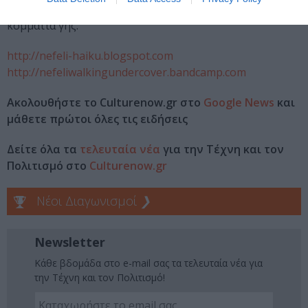
ενώνει με ράγες πάνω απ’ τη θάλασσα τα δύο τελευταία
κομμάτια γης.
http://nefeli-haiku.blogspot.com
http://nefeliwalkingundercover.bandcamp.com
Ακολουθήστε το Culturenow.gr στο
Google News
και
μάθετε πρώτοι όλες τις ειδήσεις
Δείτε όλα τα
τελευταία νέα
για την Τέχνη και τον
Πολιτισμό στο
Culturenow.gr
Νέοι Διαγωνισμοί
❯
Newsletter
Κάθε βδομάδα στο e-mail σας τα τελευταία νέα για
την Τέχνη και τον Πολιτισμό!