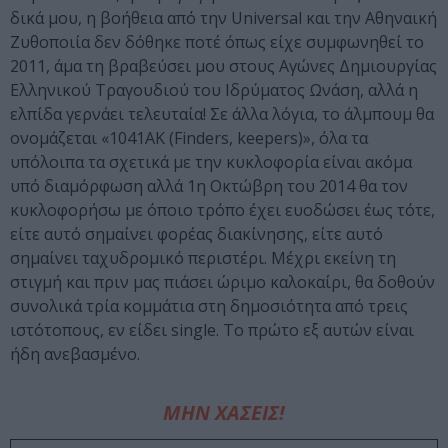
δικά μου, η βοήθεια από την Universal και την Αθηναική
Ζυθοποιία δεν δόθηκε ποτέ όπως είχε συμφωνηθεί το
2011, άμα τη βραβεύσει μου στους Αγώνες Δημιουργίας
Ελληνικού Τραγουδιού του Ιδρύματος Ωνάση, αλλά η
ελπίδα γερνάει τελευταία! Σε άλλα λόγια, το άλμπουμ θα
ονομάζεται «1041ΑΚ (Finders, keepers)», όλα τα
υπόλοιπα τα σχετικά με την κυκλοφορία είναι ακόμα
υπό διαμόρφωση αλλά 1η Οκτώβρη του 2014 θα τον
κυκλοφορήσω με όποιο τρόπο έχει ευοδώσει έως τότε,
είτε αυτό σημαίνει φορέας διακίνησης, είτε αυτό
σημαίνει ταχυδρομικό περιστέρι. Μέχρι εκείνη τη
στιγμή και πριν μας πιάσει ώριμο καλοκαίρι, θα δοθούν
συνολικά τρία κομμάτια στη δημοσιότητα από τρεις
ιστότοπους, εν είδει single. Το πρώτο εξ αυτών είναι
ήδη ανεβασμένο.
ΜΗΝ ΧΑΣΕΙΣ!