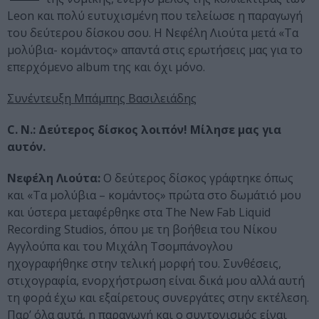
Leon και πολύ ευτυχισμένη που τελείωσε η παραγωγή
του δεύτερου δίσκου σου. Η Νεφέλη Λιούτα μετά «Τα
μολύβια- κομάντος» απαντά στις ερωτήσεις μας για το
επερχόμενο album της και όχι μόνο.
Συνέντευξη Μπάμπης Βασιλειάδης
C. N.: Δεύτερος δίσκος λοιπόν! Μίλησε μας για
αυτόν.
Νεφέλη Λιούτα:
Ο δεύτερος δίσκος γράφτηκε όπως
και «Τα μολύβια – κομάντος» πρώτα στο δωμάτιό μου
και ύστερα μεταφέρθηκε στα The New Fab Liquid
Recording Studios, όπου με τη βοήθεια του Νίκου
Αγγλούπα και του Μιχάλη Τσομπάνογλου
ηχογραφήθηκε στην τελική μορφή του. Συνθέσεις,
στιχογραφία, ενορχήστρωση είναι δικά μου αλλά αυτή
τη φορά έχω και εξαίρετους συνεργάτες στην εκτέλεση.
Παρ’ όλα αυτά, η παραγωγή και ο συντονισμός είναι