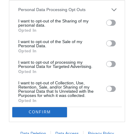
φαντεζί. Η παντοτινή ταυτότητα μιας χώρας είναι το
Personal Data Processing Opt Outs
ανθρώπινο δυναμικό που την απαρτίζει σε έναν μέσο
όρο Δt και Δx και αυτό το δυναμικό, που η διαβίωσή
I want to opt-out of the Sharing of my
του φλερτάρει μεταξύ σύγχρονων όρων και μεσαίωνα,
personal data.
Opted In
δεν ξέρω αν η είσοδος στις αγορές μπορεί να το
σταματήσει από το να είναι τμηματικά θλιμμένο.
I want to opt-out of the Sale of my
Personal Data.
Opted In
C. N.: Ποια είναι τα επόμενα βήματα και σχέδια που
έχεις
;
I want to opt-out of processing my
Personal Data for Targeted Advertising.
Opted In
Ν. Λ.:
Επόμενα βήματα! Ένα κατάδικό μου live στις 7 του
Μαϊου στο six dogs, ολοκλήρωση του δίσκου σε ό,τι
I want to opt-out of Collection, Use,
απομένει πέραν του ηχητικού, ολοκήρωση του
Retention, Sale, and/or Sharing of my
Personal Data that Is Unrelated with the
μουσικού μου παραμυθιού «Ένα τρένο πάνω απ’ τη
Purposes for which it was collected.
Opted In
θάλασσα» – όπου μουσική και κείμενο γράφονται κατά
παραγγελίας της Παιδικής Ορχήστρας του ωδείου Φ.
CONFIRM
Νάκας και θα παρουσιαστούν στις 2 Ιουνίου. Το
παραμύθι εκτυλίσσεται στο μέλλον και έναν πλανήτη με
τους πάγους λιωμένους, όπου ένα μικρό τρενάκι
Data Deletion
Data Access
Privacy Policy