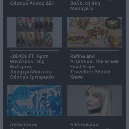
Θέατρο Άλσος ΔΕΗ
Βαλτική στη
Μεσόγειο
«DEADLIFT. Άρση
Rafina and
θανάτου», της
Artemida: The Greek
Βαλέριας
Food Stops
Δημητριάδου στο
Travellers Should
Θέατρο Εμπορικόν
Know
Απόστολος
Η Ελεωνόρα