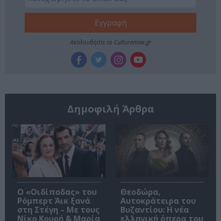
Ακολουθήστε το Culturenow.gr
Δημοφιλή Άρθρα
O «Οιδίποδας» του
Θεοδώρα,
Ρόμπερτ Άικ ξανά
Αυτοκράτειρα του
στη Στέγη – Με τους
Βυζαντίου: Η νέα
Νίκο Κουρή & Μαρία
ελληνική όπερα του