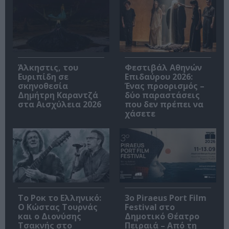
Άλκηστις, του
Φεστιβάλ Αθηνών
Ευριπίδη σε
Επιδαύρου 2026:
σκηνοθεσία
Ένας προορισμός –
Δημήτρη Καραντζά
δύο παραστάσεις
στα Αισχύλεια 2026
που δεν πρέπει να
χάσετε
Το Ροκ το Ελληνικό:
3o Piraeus Port Film
Ο Κώστας Τουρνάς
Festival στο
και ο Διονύσης
Δημοτικό Θέατρο
Τσακνής στο
Πειραιά – Από τη