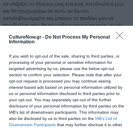
να υπάρξει το πλαίσιο μιας εταιρίας στη δουλειά μου
και θα προχωρήσω σε αυτό, αν δω ότι
καταλαβαινόμαστε και μπαίνει το παιδάκι μου σε
περιβάλλον που θα ταιριάξουν τα χνώτα τους, χωρίς
επιπλέον ελιτισμούς.
CultureNow.gr -
Do Not Process My Personal
Information
C. N.: Βγήκαμε στις αγορές και η κυβέρνηση
πανηγυρίζει. Συμμερίζεσαι την χαρά αυτή;
If you wish to opt-out of the sale, sharing to third parties, or
processing of your personal or sensitive information for
Ν. Λ.:
Όχι, χωρίς να θέλω να ενοχοποίησω την
targeted advertising by us, please use the below opt-out
ικανότητα κάποιου να ενθουσιάζεται. Στη συγκεκριμένη
section to confirm your selection. Please note that after your
περίπτωση, ο ενθουσιαζόμενος είναι ο επίσημος
opt-out request is processed you may continue seeing
αντιπρόσωπός μου και παρά τον τίτλο του, νιώθω ότι
interest-based ads based on personal information utilized by
πανηγυρίζει σαν παιδάκι που πέρασε τη δοκιμασία για
us or personal information disclosed to third parties prior to
your opt-out. You may separately opt-out of the further
να γίνει αποδεκτό ως μέλος της κουλ ομάδας του
disclosure of your personal information by third parties on the
σχολείου, κάνοντας πέρα σε αυτή του την προσπάθεια
IAB’s list of downstream participants. This information may
τις ιδιαιτερότητες του χαρακτήρα του, το προσωπικό
also be disclosed by us to third parties on the
IAB’s List of
του στυλ, τις επιθυμίες του, τις ανάγκες του, τους
Downstream Participants
that may further disclose it to other
αληθινούς του φίλους που μπορεί να είναι λιγότερο
third parties.