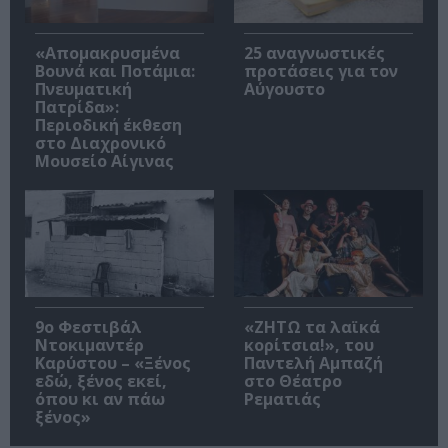
«Απομακρυσμένα
25 αναγνωστικές
Βουνά και Ποτάμια:
προτάσεις για τον
Πνευματική
Αύγουστο
Πατρίδα»:
Περιοδική έκθεση
στο Διαχρονικό
Μουσείο Αίγινας
9ο Φεστιβάλ
«ΖΗΤΩ τα λαϊκά
Ντοκιμαντέρ
κορίτσια!», του
Καρύστου – «Ξένος
Παντελή Αμπαζή
εδώ, ξένος εκεί,
στο Θέατρο
όπου κι αν πάω
Ρεματιάς
ξένος»