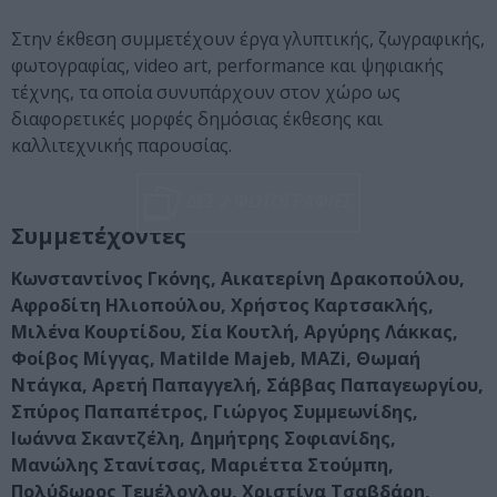
Στην έκθεση συμμετέχουν έργα γλυπτικής, ζωγραφικής,
φωτογραφίας, video art, performance και ψηφιακής
τέχνης, τα οποία συνυπάρχουν στον χώρο ως
διαφορετικές μορφές δημόσιας έκθεσης και
καλλιτεχνικής παρουσίας.
ΔΕΣ 2 ΦΩΤΟΓΡΑΦΙΕΣ
Συμμετέχοντες
Κωνσταντίνος Γκόνης, Αικατερίνη Δρακοπούλου,
Αφροδίτη Ηλιοπούλου, Χρήστος Καρτσακλής,
Μιλένα Κουρτίδου, Σία Κουτλή, Αργύρης Λάκκας,
Φοίβος Μίγγας, Matilde Majeb, MAZi, Θωμαή
Ντάγκα, Αρετή Παπαγγελή, Σάββας Παπαγεωργίου,
Σπύρος Παπαπέτρος, Γιώργος Συμμεωνίδης,
Ιωάννα Σκαντζέλη, Δημήτρης Σοφιανίδης,
Μανώλης Στανίτσας, Μαριέττα Στούμπη,
Πολύδωρος Τεμέλογλου, Χριστίνα Τσαβδάρη,