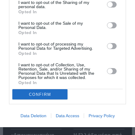
I want to opt-out of the Sharing of my
Κάθε βδομάδα στο e-mail σας τα τελευταία νέα για
personal data.
την Τέχνη και τον Πολιτισμό!
Opted In
I want to opt-out of the Sale of my
Personal Data.
Opted In
I want to opt-out of processing my
Personal Data for Targeted Advertising.
Ακολουθήστε το Culturenow.gr
Opted In
I want to opt-out of Collection, Use,
Retention, Sale, and/or Sharing of my
Personal Data that Is Unrelated with the
Purposes for which it was collected.
Opted In
Σχετικά Άρθρα
CONFIRM
Data Deletion
Data Access
Privacy Policy