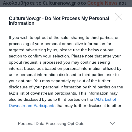
Ακολουθήστε το Culturenow.gr στο
Google News
και
μάθετε πρώτοι όλες τις ειδήσεις
CultureNow.gr -
Do Not Process My Personal
Δείτε όλα τα
τελευταία νέα
για την Τέχνη και τον
Information
Πολιτισμό στο
Culturenow.gr
If you wish to opt-out of the sale, sharing to third parties, or
processing of your personal or sensitive information for
Νέοι Διαγωνισμοί
❯
targeted advertising by us, please use the below opt-out
section to confirm your selection. Please note that after your
Tags
opt-out request is processed you may continue seeing
interest-based ads based on personal information utilized by
VIDEO ART - INSTALLATIONS
us or personal information disclosed to third parties prior to
ΓΚΑΛΕΡΙ ΤΕΧΝΗΣ - ΑΙΘΟΥΣΕΣ ΤΕΧΝΗΣ
your opt-out. You may separately opt-out of the further
disclosure of your personal information by third parties on the
ΓΛΥΠΤΙΚΗ - ΧΑΡΑΚΤΙΚΗ
ΔΩΡΕΑΝ ΕΚΔΗΛΩΣΕΙΣ
IAB’s list of downstream participants. This information may
also be disclosed by us to third parties on the
IAB’s List of
ΕΙΚΑΣΤΙΚΕΣ ΕΚΘΕΣΕΙΣ
ΖΩΓΡΑΦΙΚΗ
Downstream Participants
that may further disclose it to other
ΟΜΑΔΙΚΕΣ ΕΚΘΕΣΕΙΣ
ΦΩΤΟΓΡΑΦΙΑ
third parties.
Personal Data Processing Opt Outs
Newsletter