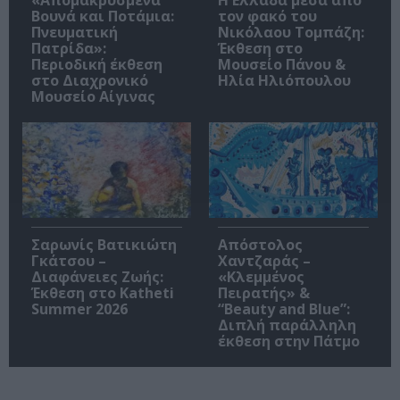
«Απομακρυσμένα
Η Ελλάδα μέσα από
Βουνά και Ποτάμια:
τον φακό του
Πνευματική
Νικόλαου Τομπάζη:
Πατρίδα»:
Έκθεση στο
Περιοδική έκθεση
Μουσείο Πάνου &
στο Διαχρονικό
Ηλία Ηλιόπουλου
Μουσείο Αίγινας
Σαρωνίς Βατικιώτη
Απόστολος
Γκάτσου –
Χαντζαράς –
Διαφάνειες Ζωής:
«Κλεμμένος
Έκθεση στο Katheti
Πειρατής» &
Summer 2026
“Beauty and Blue”:
Διπλή παράλληλη
έκθεση στην Πάτμο