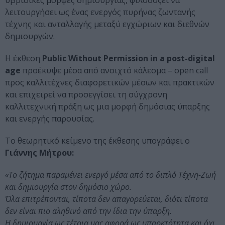
υβριδικές μορφές δημιουργίας, φιλοδοξεί να
λειτουργήσει ως ένας ενεργός πυρήνας ζωντανής
τέχνης και ανταλλαγής μεταξύ εγχώριων και διεθνών
δημιουργών.
Η έκθεση
Public Without Permission in a post-digital
age
προέκυψε μέσα από ανοιχτό κάλεσμα – open call
προς καλλιτέχνες διαφορετικών μέσων και πρακτικών
και επιχειρεί να προσεγγίσει τη σύγχρονη
καλλιτεχνική πράξη ως μια μορφή δημόσιας ύπαρξης
και ενεργής παρουσίας.
Το θεωρητικό κείμενο της έκθεσης υπογράφει ο
Γιάννης Μήτρου:
«Το ζήτημα παραμένει ενεργό μέσα από το διπλό Τέχνη-Ζωή
και δημιουργία στον δημόσιο χώρο.
Όλα επιτρέπονται, τίποτα δεν απαγορεύεται, διότι τίποτα
δεν είναι πιο αληθινό από την ίδια την ύπαρξη.
Η δημιουργία ως τέτοια μας αφορά ως υπαρκτότητα και όχι