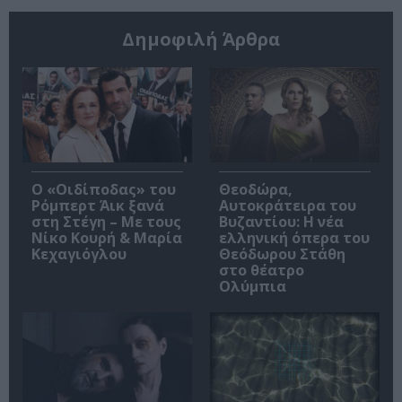
Δημοφιλή Άρθρα
O «Οιδίποδας» του
Θεοδώρα,
Ρόμπερτ Άικ ξανά
Αυτοκράτειρα του
στη Στέγη – Με τους
Βυζαντίου: Η νέα
Νίκο Κουρή & Μαρία
ελληνική όπερα του
Κεχαγιόγλου
Θεόδωρου Στάθη
στο θέατρο
Ολύμπια