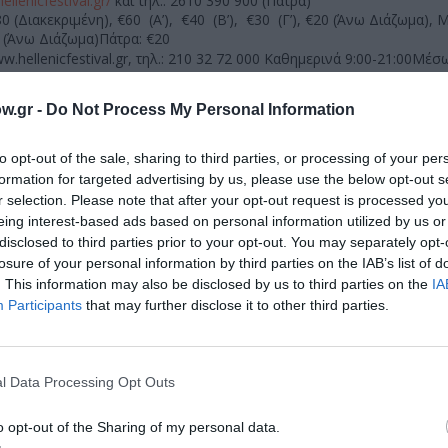
ellenicfestival.gr/
και τηλ.: 2610 390 900 (Πάτρα)
0 (Διακεκριμένη), €60 (Α’), €40 (Β’), €30 (Γ’), €20 (Άνω Διάζωμα),
0 (Άνω Διάζωμα)Πάτρα: €20
w.hellenicfestival.gr
, τηλ.: 210
32 72 000 Καθημερινά 9:00-21:00Μέσω
ωνητικής Πύλης (IVR): 210 32 72 000, καθημερινά, ολόκληρο το 24
Πανεπιστημίου 39 (εντός στοάς Πεσμαζόγλου) Ώρες λειτουργίας: Δε
w.gr -
Do Not Process My Personal Information
 8:30-16:00, Σάββατο: 9:00-14:00 Ωδείο Ηρώδου Αττικού, Πεζόδρομ
, Μακρυγιάννη Ώρες λειτουργίας: Καθημερινά: 9:00-14:00 και 18:00
to opt-out of the sale, sharing to third parties, or processing of your per
ή Δυμαίων 50 (Λογιστήριο, 1ος όροφος), 08.00-14.30Δημοτικό Θέα
formation for targeted advertising by us, please use the below opt-out s
 10.00-13.00 και 18.00-21.00, Σάββατο 10.00-14.00Κατάστημα Οπτικ
r selection. Please note that after your opt-out request is processed y
92) ώρες καταστημάτων
eing interest-based ads based on personal information utilized by us or
disclosed to third parties prior to your opt-out. You may separately opt-
μάθετε πρώτοι όλες τις ειδήσεις
losure of your personal information by third parties on the IAB’s list of
. This information may also be disclosed by us to third parties on the
IA
ολιτισμό στο
Culturenow.gr
Participants
that may further disclose it to other third parties.
r
Δες
l Data Processing Opt Outs
o opt-out of the Sharing of my personal data.