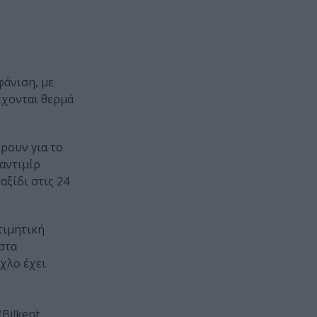
άνιση, με
έχονται θερμά
ρουν για το
αντιμίρ
ξίδι στις 24
τιμητική
στα
χλο έχει
Bilkent