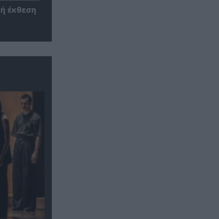
κή έκθεση