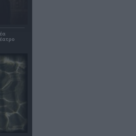
έα
θέατρο