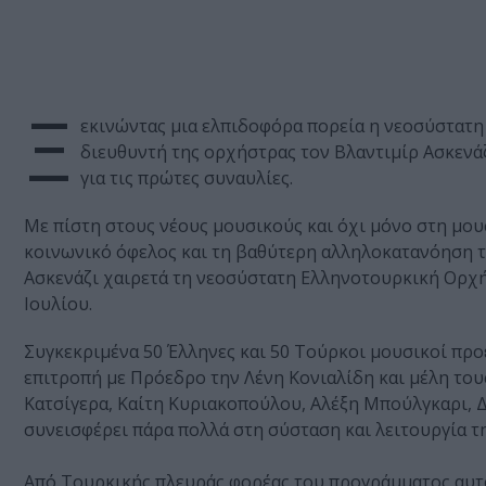
Ξ
εκινώντας μια ελπιδοφόρα πορεία η νεοσύστατη
διευθυντή της ορχήστρας τον Βλαντιμίρ Ασκενά
για τις πρώτες συναυλίες.
Με πίστη στους νέους μουσικούς και όχι μόνο στη μουσ
κοινωνικό όφελος και τη βαθύτερη αλληλοκατανόηση τ
Ασκενάζι χαιρετά τη νεοσύστατη Ελληνοτουρκική Ορχήσ
Ιουλίου.
Συγκεκριμένα 50 Έλληνες και 50 Τούρκοι μουσικοί προ
επιτροπή με Πρόεδρο την Λένη Κονιαλίδη και μέλη το
Κατσίγερα, Καίτη Κυριακοπούλου, Αλέξη Μπούλγκαρι,
συνεισφέρει πάρα πολλά στη σύσταση και λειτουργία τ
Από Τουρκικής πλευράς φορέας του προγράμματος αυτο