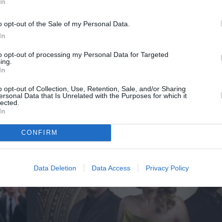
In
νη και τον Πολιτισμό!
o opt-out of the Sale of my Personal Data.
In
λουθήστε το Culturenow.gr
to opt-out of processing my Personal Data for Targeted
ing.
In
o opt-out of Collection, Use, Retention, Sale, and/or Sharing
ersonal Data that Is Unrelated with the Purposes for which it
lected.
ημοφιλή Άρθρα
In
CONFIRM
Data Deletion
Data Access
Privacy Policy