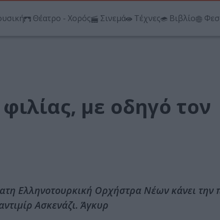
υσική
Θέατρο - Χορός
Σινεμά
Τέχνες
Βιβλίο
Φεσ
φιλίας, με οδηγό τον
τατη Ελληνοτουρκική Ορχήστρα Νέων κάνει την 
αντιμίρ Ασκενάζι. Άγκυρ