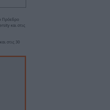
μο Πρόεδρο
rsity και στις
αι στις 30