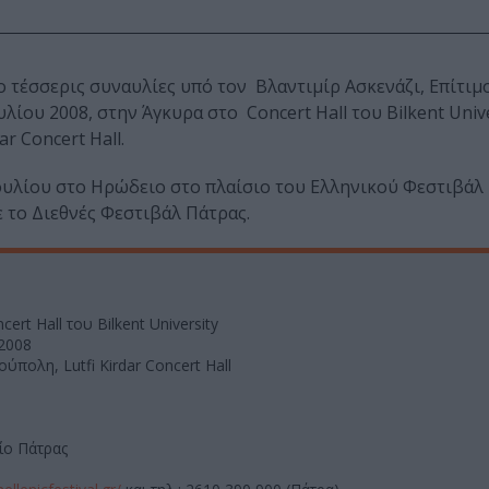
 τέσσερις συναυλίες υπό τον Βλαντιμίρ Ασκενάζι, Επίτι
λίου 2008, στην Άγκυρα στο Concert Hall του Bilkent Unive
r Concert Hall.
ουλίου στο Ηρώδειο στο πλαίσιο του Ελληνικού Φεστιβάλ κ
 το Διεθνές Φεστιβάλ Πάτρας.
ert Hall του Bilkent University
 2008
ύπολη, Lutfi Kirdar Concert Hall
ίο Πάτρας