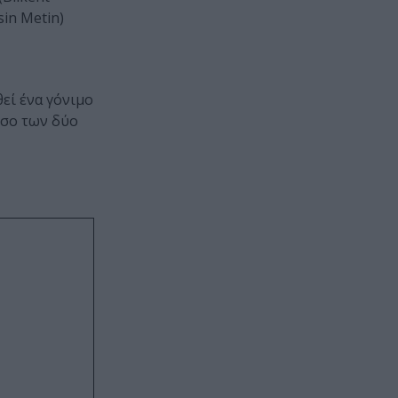
in Metin)
εί ένα γόνιμο
όσο των δύο