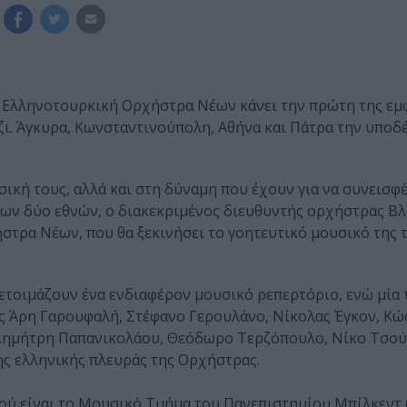
 Ελληνοτουρκική Ορχήστρα Νέων κάνει την πρώτη της εμφ
ζι. Άγκυρα, Κωνσταντινούπολη, Αθήνα και Πάτρα την υποδ
ική τους, αλλά και στη δύναμη που έχουν για να συνεισφέ
ων δύο εθνών, ο διακεκριμένος διευθυντής ορχήστρας Βλ
τρα Νέων, που θα ξεκινήσει το γοητευτικό μουσικό της τα
ετοιμάζουν ένα ενδιαφέρον μουσικό ρεπερτόριο, ενώ μία 
υς Άρη Γαρουφαλή, Στέφανο Γερουλάνο, Νίκολας Έγκον, Κώ
 Δημήτρη Παπανικολάου, Θεόδωρο Τερζόπουλο, Νίκο Τσού
ης ελληνικής πλευράς της Ορχήστρας.
ύ είναι το Μουσικό Τμήμα του Πανεπιστημίου Μπίλκεντ (