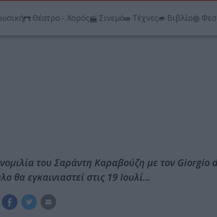
υσική
Θέατρο - Χορός
Σινεμά
Τέχνες
Βιβλίο
Φεσ
ομιλία του Σαράντη Καραβούζη με τον Giorgio d
λο θα εγκαινιαστεί στις 19 Ιουλί…