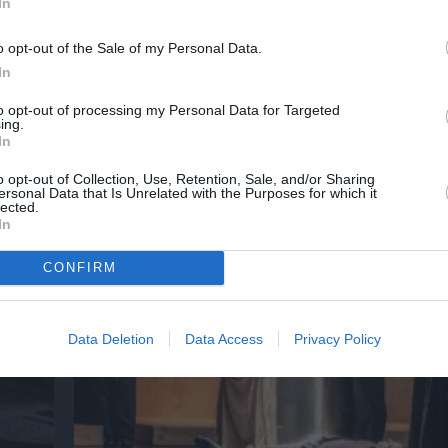
In
ο
32οι Πλοές – Το Αίνιγμα της Εικόνας: Ομαδι
o opt-out of the Sale of my Personal Data.
στο Ίδρυμα Π. & Μ. Κυδωνιέως
In
to opt-out of processing my Personal Data for Targeted
ing.
In
Τελευταία νέα
o opt-out of Collection, Use, Retention, Sale, and/or Sharing
ersonal Data that Is Unrelated with the Purposes for which it
lected.
In
CONFIRM
Data Deletion
Data Access
Privacy Policy