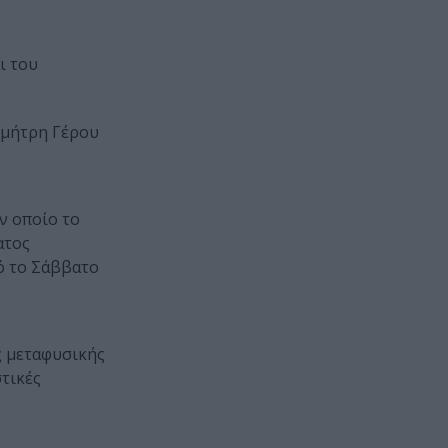
ι του
Δημήτρη Γέρου
ν οποίο το
ατος
ό το Σάββατο
ς μεταφυσικής
τικές