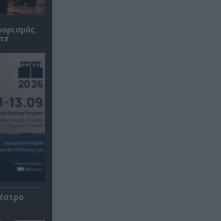
οορισμός
τε
Θέατρο