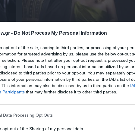
w.gr -
Do Not Process My Personal Information
 – Με
Θεοδώρα, Αυτοκράτειρα του Βυζαντίου: Η ν
ελληνική όπερα του Θεόδωρου Στάθη στο 
to opt-out of the sale, sharing to third parties, or processing of your per
Ολύμπια
formation for targeted advertising by us, please use the below opt-out s
r selection. Please note that after your opt-out request is processed y
eing interest-based ads based on personal information utilized by us or
disclosed to third parties prior to your opt-out. You may separately opt-
losure of your personal information by third parties on the IAB’s list of
. This information may also be disclosed by us to third parties on the
IA
Participants
that may further disclose it to other third parties.
l Data Processing Opt Outs
o opt-out of the Sharing of my personal data.