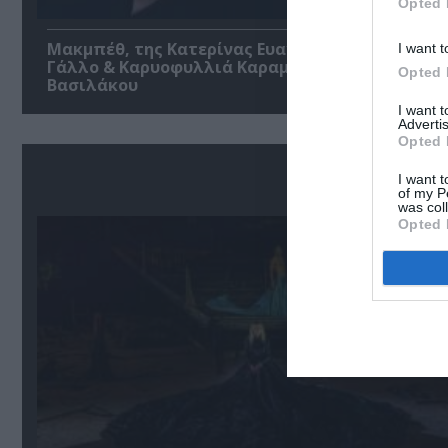
Opted 
Μακμπέθ, της Κατερίνας Ευαγγελάτου με Γιώργ
I want t
Γάλλο & Καρυοφυλλιά Καραμπέτη στο Θέατρο
Opted 
Βασιλάκου
I want 
Advertis
Opted 
I want t
of my P
was col
Opted 