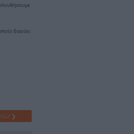
ακολουθήσουμε
οποίο διανύει
 εδώ!
❯