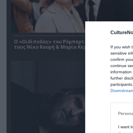
CultureNo
O «Οιδίποδας» του Ρόμπερτ Άικ ξανά στη Στέγη
τους Νίκο Κουρή & Μαρία Κεχαγιόγλου
If you wish 
sensitive in
confirm you
continue se
information 
further disc
participants
Downstream 
Persona
I want t