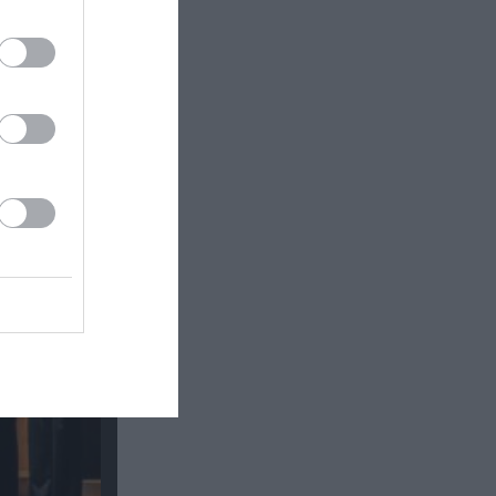
κή έκθεση