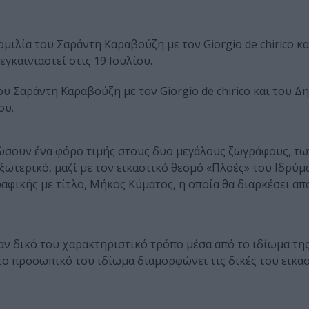
μιλία του Σαράντη Καραβούζη με τον Giorgio de chirico κα
γκαινιαστεί στις 19 Ιουλίου.
υ Σαράντη Καραβούζη με τον Giorgio de chirico και του 
ου.
δώσουν ένα φόρο τιμής στους δυο μεγάλους ζωγράφους, τω
εξωτερικό, μαζί με τον εικαστικό θεσμό «Πλοές» του Ιδρύμ
φικής με τίτλο, Μήκος Κύματος, η οποία θα διαρκέσει απ
αν δικό του χαρακτηριστικό τρόπο μέσα από το ιδίωμα τη
ο προσωπικό του ιδίωμα διαμορφώνει τις δικές του εικασ