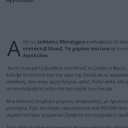
Α
πό τις
εκδόσεις Μεταίχμιο
κυκλοφορεί το παι
ντετέκτιβ Κλουζ
.
Τα χαμένα πατίνια
σε εικο
Αγγελίδου
.
Αυτή τη φορά τη βοήθεια του Κλουζ τη ζητάει ο Φριτς, 
έκλεψε τα πατίνια του την ώρα της δουλειάς κι αναγκάσ
υπόθεση, που στην αρχή δείχνει απλή. Πολύ απλή. Μα 
να τα υποψιαστεί ούτε στα πιο τρελά του όνειρα…
Μια κλασική σειρά για μικρούς αναγνώστες, με ήρωα έν
μυστήρια. Έχει πουλήσει περισσότερα από 850.000 αντίτ
σημαντικότερο γερμανικό βραβείο για συγγραφείς παι
Στην ίδια σειρά κυκλοφορούν: Η συνωμοσία της τσίχλα