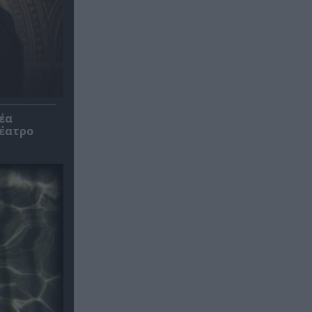
έα
θέατρο