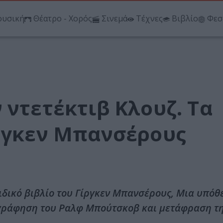
υσική
Θέατρο - Χορός
Σινεμά
Τέχνες
Βιβλίο
Φεσ
 ντετέκτιβ Κλουζ. Τα
ίργκεν Μπανσέρους
ιδικό βιβλίο του Γίργκεν Μπανσέρους, Μια υπόθε
νογράφηση του Ραλφ Μπούτσκοβ και μετάφραση τ