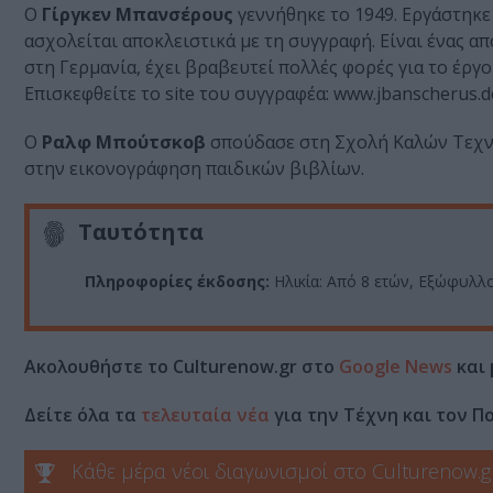
Ο
Γίργκεν Μπανσέρους
γεννήθηκε το 1949. Εργάστηκε
ασχολείται αποκλειστικά με τη συγγραφή. Είναι ένας α
στη Γερμανία, έχει βραβευτεί πολλές φορές για το έργ
Επισκεφθείτε το site του συγγραφέα: www.jbanscherus.d
Ο
Ραλφ Μπούτσκοβ
σπούδασε στη Σχολή Καλών Τεχνώ
στην εικονογράφηση παιδικών βιβλίων.
Ταυτότητα
Πληροφορίες έκδοσης:
Ηλικία: Από 8 ετών, Εξώφυλλο:
Ακολουθήστε το Culturenow.gr στο
Google News
και 
Δείτε όλα τα
τελευταία νέα
για την Τέχνη και τον Π
Κάθε μέρα νέοι διαγωνισμοί στο Culturenow.g