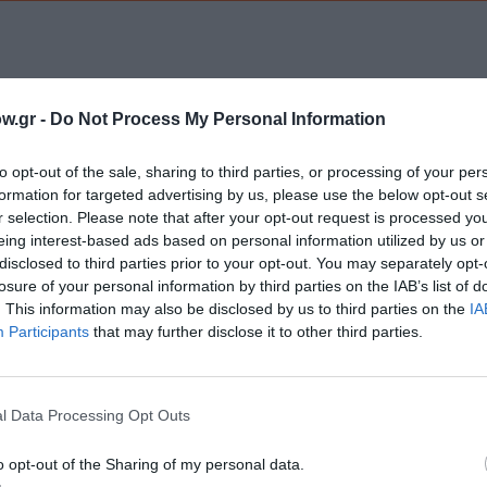
w.gr -
Do Not Process My Personal Information
to opt-out of the sale, sharing to third parties, or processing of your per
νη και τον Πολιτισμό!
formation for targeted advertising by us, please use the below opt-out s
r selection. Please note that after your opt-out request is processed y
eing interest-based ads based on personal information utilized by us or
disclosed to third parties prior to your opt-out. You may separately opt-
λουθήστε το Culturenow.gr
losure of your personal information by third parties on the IAB’s list of
. This information may also be disclosed by us to third parties on the
IA
Participants
that may further disclose it to other third parties.
χετικά Άρθρα
l Data Processing Opt Outs
o opt-out of the Sharing of my personal data.