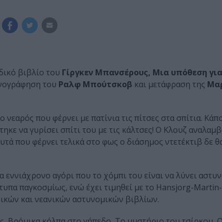
δικό βιβλίο του
Γίργκεν Μπανσέρους,
Μια υπόθεση για
νογράφηση του
Ραλφ Μπούτσκοβ
και μετάφραση της
Μα
ο νεαρός που φέρνει με πατίνια τις πίτσες στα σπίτια. Κάπ
τηκε να γυρίσει σπίτι του με τις κάλτσες! Ο Κλουζ αναλαμβ
αυτά που φέρνει τελικά στο φως ο διάσημος ντετέκτιβ δε 
α εννιάχρονο αγόρι που το χόμπι του είναι να λύνει αστυ
υπα παγκοσμίως, ενώ έχει τιμηθεί με το Hansjorg-Martin-P
δικών και νεανικών αστυνομικών βιβλίων.
ς, Βρόμικα κόλπα στο γήπεδο, Το μυστήριο του τσίρκου, 