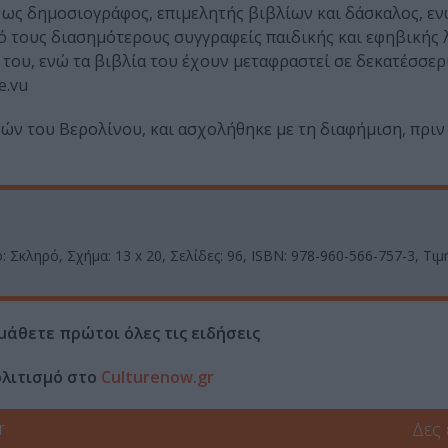
 ως δημοσιογράφος, επιμελητής βιβλίων και δάσκαλος, εν
πό τους διασημότερους συγγραφείς παιδικής και εφηβικής
ο του, ενώ τα βιβλία του έχουν μεταφραστεί σε δεκατέσσερ
e.vu
ν του Βερολίνου, και ασχολήθηκε με τη διαφήμιση, πριν
 Σκληρό, Σχήμα: 13 x 20, Σελίδες: 96, ISBN: 978-960-566-757-3, Τιμή
μάθετε πρώτοι όλες τις ειδήσεις
ολιτισμό στο
Culturenow.gr
r
Δες