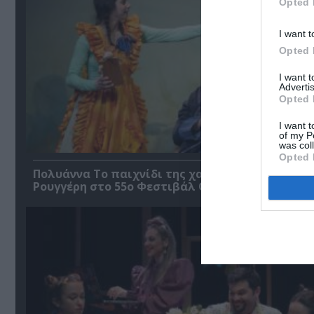
Opted 
I want t
Opted 
I want 
Advertis
Opted 
I want t
of my P
was col
Opted 
Πολυάννα Το παιχνίδι της χαράς, της Κάρμεν
Ρουγγέρη στο 55ο Φεστιβάλ Ολύμπου 2026