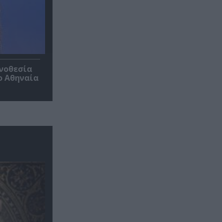
ηνοθεσία
ο Αθηναία