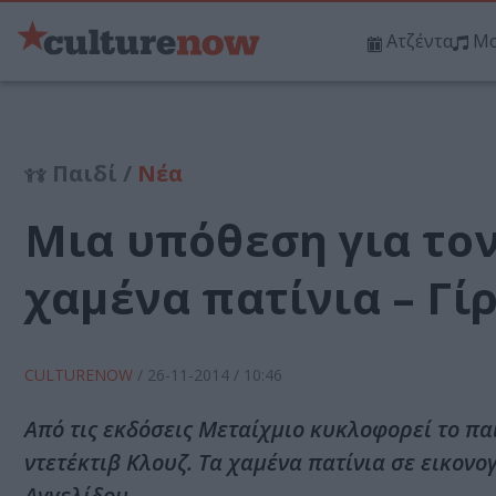
Ατζέντα
Μο
Παιδί /
Νέα
Μια υπόθεση για τον
χαμένα πατίνια – Γ
CULTURENOW
/
26-11-2014
/ 10:46
Από τις εκδόσεις Μεταίχμιο κυκλοφορεί το πα
ντετέκτιβ Κλουζ. Τα χαμένα πατίνια σε εικο
Αγγελίδου.