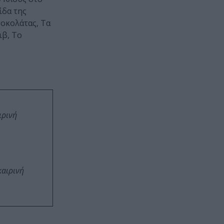
ίδα της
σοκολάτας, Τα
ιβ, Το
ιρινή
καιρινή