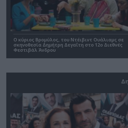
O κύριος Βρομύλος, του Ντέιβιντ Ουάλιαμς σε
σκηνοθεσία Δημήτρη Δεγαΐτη στο 12ο Διεθνές
Φεστιβάλ Άνδρου
Δ