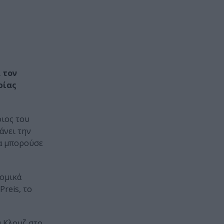
 τον
ρίας
οιος του
άνει την
θα μπορούσε
νομικά
reis, το
Ο Κλουζ στο