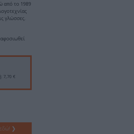
ώ από το 1989
 λογοτεχνίας
ις γλώσσες.
 αφοσιωθεί
: 7,70 €
 εδώ!
❯