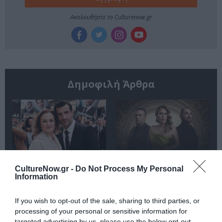
Ακολουθήστε το Culturenow.gr
Δημοφιλή Άρθρα
O «Οιδίποδας» του
Θεοδώρα,
CultureNow.gr -
Do Not Process My Personal
Ρόμπερτ Άικ ξανά
Αυτοκράτειρα του
Information
στη Στέγη – Με τους
Βυζαντίου: Η νέα
Νίκο Κουρή & Μαρία
ελληνική όπερα του
If you wish to opt-out of the sale, sharing to third parties, or
Κεχαγιόγλου
Θεόδωρου Στάθη
στο θέατρο
processing of your personal or sensitive information for
Ολύμπια
targeted advertising by us, please use the below opt-out