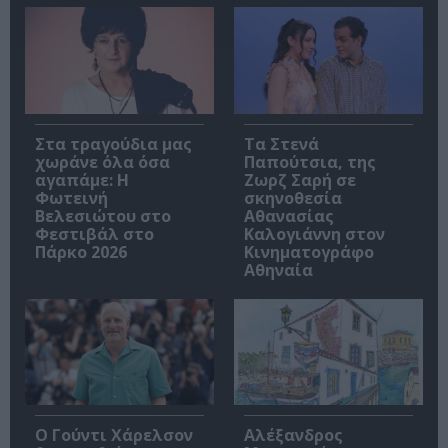
Στα τραγούδια μας
Τα Στενά
χωράνε όλα όσα
Παπούτσια, της
αγαπάμε: Η
Ζωρζ Σαρή σε
Φωτεινή
σκηνοθεσία
Βελεσιώτου στο
Αθανασίας
Φεστιβάλ στο
Καλογιάννη στον
Πάρκο 2026
Κινηματογράφο
Αθηναία
Ο Γούντι Χάρελσον
Αλέξανδρος