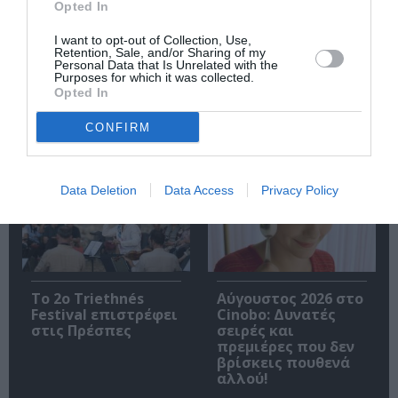
Opted In
I want to opt-out of Collection, Use,
Retention, Sale, and/or Sharing of my
Personal Data that Is Unrelated with the
Η Ελεωνόρα
Ο Υπηρέτης δύο
Purposes for which it was collected.
Ζουγανέλη για δύο
Αφεντάδων, του
Opted In
μοναδικές
Κάρλο Γκολντόνι σε
συναυλίες στην
σκηνοθεσία Γιάννη
CONFIRM
Κρήτη
Κακλέα στην
Καλαμάτα
Data Deletion
Data Access
Privacy Policy
Το 2ο Triethnés
Αύγουστος 2026 στο
Festival επιστρέφει
Cinobo: Δυνατές
στις Πρέσπες
σειρές και
πρεμιέρες που δεν
βρίσκεις πουθενά
αλλού!