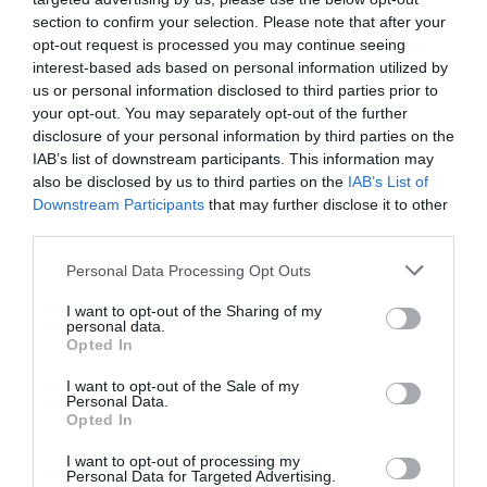
section to confirm your selection. Please note that after your
opt-out request is processed you may continue seeing
interest-based ads based on personal information utilized by
us or personal information disclosed to third parties prior to
your opt-out. You may separately opt-out of the further
disclosure of your personal information by third parties on the
IAB’s list of downstream participants. This information may
Μακμπέθ, της
32οι Πλοές – Το
also be disclosed by us to third parties on the
IAB’s List of
Κατερίνας
Αίνιγμα της Εικόνας:
Downstream Participants
that may further disclose it to other
Ευαγγελάτου με
Ομαδική έκθεση στο
third parties.
Γιώργο Γάλλο &
Ίδρυμα Π. & Μ.
Καρυοφυλλιά
Κυδωνιέως
Personal Data Processing Opt Outs
Καραμπέτη στο
Θέατρο Βασιλάκου
I want to opt-out of the Sharing of my
personal data.
Opted In
I want to opt-out of the Sale of my
Τελευταία νέα
Personal Data.
Opted In
I want to opt-out of processing my
Personal Data for Targeted Advertising.