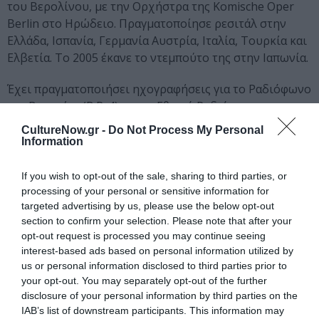
του Βερολίνου, με την Ορχήστρα της Komische Oper
Berlin στο Ηρώδειο. Πραγματοποίησε ρεσιτάλ στην
Ελλάδα, Ισπανία, Γερμανία Αυστρία, Ιταλία, Τουρκία και
Ελβετία. Το 2005 έκανε το ντεμπούτο της στην Ιαπωνία.
Έχει πραγματοποιήσει ηχογραφήσεις για το Ραδιόφωνο
της Βαυαρίας (B.R. 4) και το Εθνικό Ραδιόφωνο της
Ισπανίας. Το 2004 εκδόθηκε το πρώτο της CD με τις
CultureNow.gr -
Do Not Process My Personal
Goyescas του Enrique Granados. Από το 2002 ζει στη
Information
Μαδρίτη.
If you wish to opt-out of the sale, sharing to third parties, or
processing of your personal or sensitive information for
Ταυτότητα Εκδήλωσης
targeted advertising by us, please use the below opt-out
section to confirm your selection. Please note that after your
Τοποθεσία:
opt-out request is processed you may continue seeing
interest-based ads based on personal information utilized by
Φιλολογικός Σύλλογος Παρνασσός, Πλ. Αγίου
us or personal information disclosed to third parties prior to
Γεωργίου Καρύτση 8, Αθήνα
your opt-out. You may separately opt-out of the further
disclosure of your personal information by third parties on the
Φιλολογικός Σύλλογος Παρνασσός
IAB’s list of downstream participants. This information may