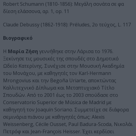
Robert Schumann (1810-1856): Μεγάλη σονάτα σε φα
δίεση ελάσσονα, αρ. 1, op. 11
Claude Debussy (1862-1918): Préludes, 2ο τεύχος, L. 117
Βιογραφικό
Η
Μαρία Ζήση
γεννήθηκε στην Λάρισα το 1976.
Ξεκίνησε τις μουσικές της σπουδές στο Δημοτικό
Ωδείο Κατερίνης. Συνέχισε στην Μουσική Ακαδημία
του Μονάχου, με καθηγητές τον Karl-Hermann
Mrongovius και την Begoña Uriarte, αποκτώντας
Καλλιτεχνικό Δίπλωμα και Μεταπτυχιακό Τίτλο
Σπουδών. Από το 2001 έως το 2003 σπούδασε στο
Conservatorio Superior de Música de Madrid με
καθηγητή τον Joaquín Soriano. Συμμετείχε σε διάφορα
σεμινάρια πιάνου με καθηγητές όπως: Alexis
Weissenberg, Cécile Ousset, Paul Badura-Scoda, Νικολάι
Πετρόφ και Jean-François Heisser. Έχει κερδίσει