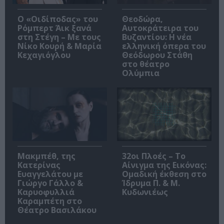
O «Οιδίποδας» του
Θεοδώρα,
Ρόμπερτ Άικ ξανά
Αυτοκράτειρα του
στη Στέγη – Με τους
Βυζαντίου: Η νέα
Νίκο Κουρή & Μαρία
ελληνική όπερα του
Κεχαγιόγλου
Θεόδωρου Στάθη
στο θέατρο
Ολύμπια
Μακμπέθ, της
32οι Πλοές – Το
Κατερίνας
Αίνιγμα της Εικόνας:
Ευαγγελάτου με
Ομαδική έκθεση στο
Γιώργο Γάλλο &
Ίδρυμα Π. & Μ.
Καρυοφυλλιά
Κυδωνιέως
Καραμπέτη στο
Θέατρο Βασιλάκου