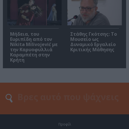
Μήδεια, του
Στάθης Γκότσης: Το
Ευριπίδη από τον
Μουσείο ως
Nikita Milivojević με
Δυναμικό Εργαλείο
την Καρυοφυλλιά
Κριτικής Μάθησης
Καραμπέτη στην
Κρήτη
Προφίλ