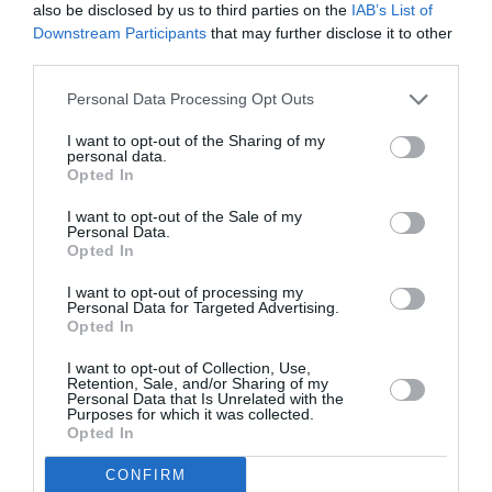
also be disclosed by us to third parties on the
IAB’s List of
Downstream Participants
that may further disclose it to other
Ακολουθήστε το Culturenow.gr στο
Google News
και
third parties.
μάθετε πρώτοι όλες τις ειδήσεις
Personal Data Processing Opt Outs
Δείτε όλα τα
τελευταία νέα
για την Τέχνη και τον
I want to opt-out of the Sharing of my
Πολιτισμό στο
Culturenow.gr
personal data.
Opted In
Νέοι Διαγωνισμοί
❯
I want to opt-out of the Sale of my
Personal Data.
Opted In
Tags
I want to opt-out of processing my
ΚΛΑΣΙΚΗ - ΟΠΕΡΑ
ΚΛΩΝΤ ΝΤΕΜΠΥΣΙ
Personal Data for Targeted Advertising.
Opted In
Newsletter
I want to opt-out of Collection, Use,
Retention, Sale, and/or Sharing of my
Κάθε βδομάδα στο e-mail σας τα τελευταία νέα για
Personal Data that Is Unrelated with the
Purposes for which it was collected.
την Τέχνη και τον Πολιτισμό!
Opted In
CONFIRM