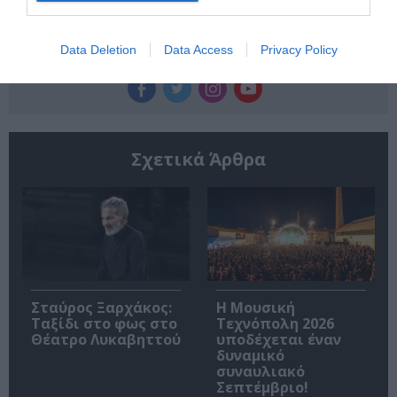
Data Deletion
Data Access
Privacy Policy
Ακολουθήστε το Culturenow.gr
Σχετικά Άρθρα
Σταύρος Ξαρχάκος:
Η Μουσική
Ταξίδι στο φως στο
Τεχνόπολη 2026
Θέατρο Λυκαβηττού
υποδέχεται έναν
δυναμικό
συναυλιακό
Σεπτέμβριο!