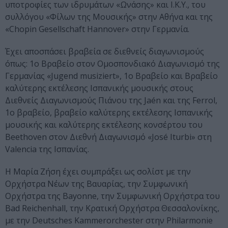
υποτροφίες των ιδρυμάτων «Ωνάσης» και I.K.Y., του
συλλόγου «Φίλων της Μουσικής» στην Αθήνα και της
«Chopin Gesellschaft Hannover» στην Γερμανία.
Έχει αποσπάσει βραβεία σε διεθνείς διαγωνισμούς
όπως: 1ο Βραβείο στον Ομοσπονδιακό Διαγωνισμό της
Γερμανίας «Jugend musiziert», 1ο Βραβείo και Βραβείο
καλύτερης εκτέλεσης Ισπανικής μουσικής στους
Διεθνείς Διαγωνισμούς Πιάνου της Jaén και της Ferrol,
1ο βραβείο, βραβείο καλύτερης εκτέλεσης Ισπανικής
μουσικής και καλύτερης εκτέλεσης κονσέρτου του
Beethoven στον Διεθνή Διαγωνισμό «José Iturbi» στη
Valencia της Ισπανίας.
Η Μαρία Ζήση έχει συμπράξει ως σολίστ με την
Ορχήστρα Νέων της Βαυαρίας, την Συμφωνική
Ορχήστρα της Bayonne, την Συμφωνική Ορχήστρα του
Bad Reichenhall, την Κρατική Ορχήστρα Θεσσαλονίκης,
με την Deutsches Kammerorchester στην Philarmonie