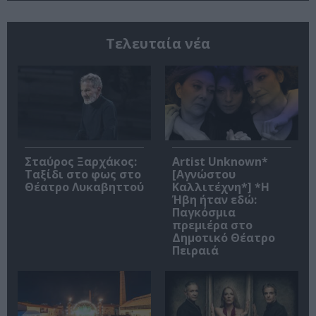
Τελευταία νέα
Σταύρος Ξαρχάκος:
Artist Unknown*
Ταξίδι στο φως στο
[Αγνώστου
Θέατρο Λυκαβηττού
Καλλιτέχνη*] *Η
Ήβη ήταν εδώ:
Παγκόσμια
πρεμιέρα στο
Δημοτικό Θέατρο
Πειραιά