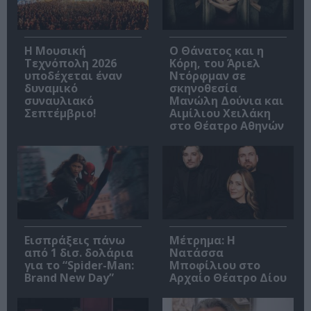
Η Μουσική
Ο Θάνατος και η
Τεχνόπολη 2026
Κόρη, του Άριελ
υποδέχεται έναν
Ντόρφμαν σε
δυναμικό
σκηνοθεσία
συναυλιακό
Μανώλη Δούνια και
Σεπτέμβριο!
Αιμίλιου Χειλάκη
στο Θέατρο Αθηνών
Εισπράξεις πάνω
Μέτρημα: Η
από 1 δισ. δολάρια
Νατάσσα
για το “Spider-Man:
Μποφίλιου στο
Brand New Day”
Αρχαίο Θέατρο Δίου