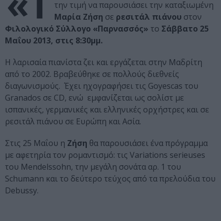
«Τ
την τιμή να παρουσιάσει την καταξιωμένη
Μαρία Ζήση
σε
ρεσιτάλ πιάνου
στον
Φιλολογικό Σύλλογο «Παρνασσός»
το
Σάββατο 25
Μαΐου 2013, στις 8:30μμ.
Η λαρισαία πιανίστα ζει και εργάζεται στην Μαδρίτη
από το 2002. Βραβεύθηκε σε πολλούς διεθνείς
διαγωνισμούς. Έχει ηχογραφήσει τις Goyescas του
Granados σε CD, ενώ εμφανίζεται ως σολίστ με
ισπανικές, γερμανικές και ελληνικές ορχήστρες και σε
ρεσιτάλ πιάνου σε Ευρώπη και Ασία.
Στις 25 Μαΐου η
Ζήση
θα παρουσιάσει ένα πρόγραμμα
με αφετηρία τον ρομαντισμό: τις Variations serieuses
του Mendelssohn, την μεγάλη σονάτα αρ. 1 του
Schumann και το δεύτερο τεύχος από τα πρελούδια του
Debussy.