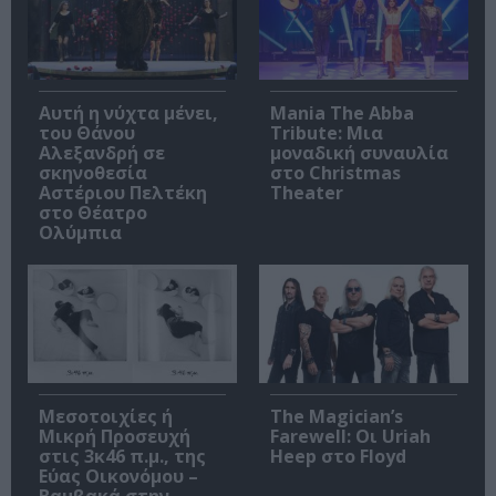
Αυτή η νύχτα μένει,
Mania The Abba
του Θάνου
Tribute: Μια
Αλεξανδρή σε
μοναδική συναυλία
σκηνοθεσία
στο Christmas
Αστέριου Πελτέκη
Theater
στο Θέατρο
Ολύμπια
Μεσοτοιχίες ή
The Magician’s
Μικρή Προσευχή
Farewell: Οι Uriah
στις 3κ46 π.μ., της
Heep στο Floyd
Εύας Οικονόμου –
Βαμβακά στην