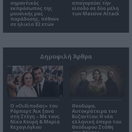
σημαντικός
απαγορεύει την
εκπρόσωπος της
είσοδο σε δύο μέλη
μουσικής μας
των Massive Attack
παράδοσης, πέθανε
σε ηλικία 82 ετών
Δημοφιλή Άρθρα
O «Οιδίποδας» του
Θεοδώρα,
Ρόμπερτ Άικ ξανά
Αυτοκράτειρα του
στη Στέγη – Με τους
Βυζαντίου: Η νέα
Νίκο Κουρή & Μαρία
ελληνική όπερα του
Κεχαγιόγλου
Θεόδωρου Στάθη