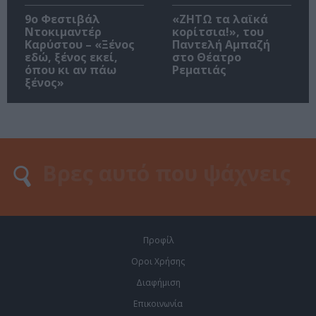
9ο Φεστιβάλ
«ΖΗΤΩ τα λαϊκά
Ντοκιμαντέρ
κορίτσια!», του
Καρύστου – «Ξένος
Παντελή Αμπαζή
εδώ, ξένος εκεί,
στο Θέατρο
όπου κι αν πάω
Ρεματιάς
ξένος»
Προφίλ
Οροι Χρήσης
Διαφήμιση
Επικοινωνία