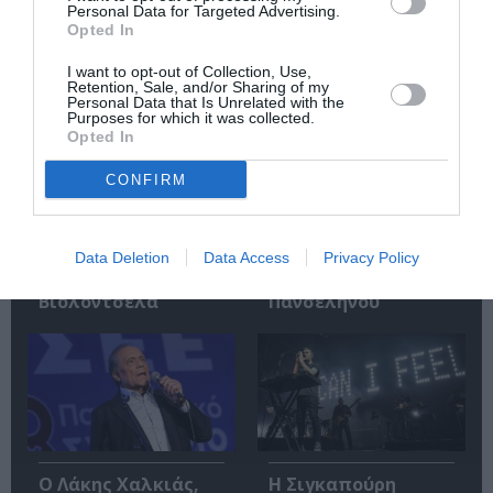
Personal Data for Targeted Advertising.
Σχετικά Άρθρα
Opted In
I want to opt-out of Collection, Use,
Retention, Sale, and/or Sharing of my
Personal Data that Is Unrelated with the
Purposes for which it was collected.
Opted In
CONFIRM
Εθνική Λυρική
Αρχαιολογικό
Σκηνή: Ανακοίνωση
Μουσείο
ακρόασης για την
Θεσσαλονίκης: Στο
Data Deletion
Data Access
Privacy Policy
κάλυψη θέσης
φως της
μουσικού στα
Αυγουστιάτικης
Βιολοντσέλα
Πανσελήνου
Ο Λάκης Χαλκιάς,
Η Σιγκαπούρη