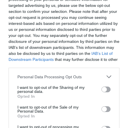
targeted advertising by us, please use the below opt-out
Tags
section to confirm your selection. Please note that after your
opt-out request is processed you may continue seeing
ΔΙΑΛΕΞΕΙΣ - ΟΜΙΛΙΕΣ
ΔΩΡΕΑΝ ΕΚΔΗΛΩΣΕΙΣ
interest-based ads based on personal information utilized by
us or personal information disclosed to third parties prior to
ΖΩΓΡΑΦΙΚΗ
your opt-out. You may separately opt-out of the further
disclosure of your personal information by third parties on the
Newsletter
IAB’s list of downstream participants. This information may
also be disclosed by us to third parties on the
IAB’s List of
Κάθε βδομάδα στο e-mail σας τα τελευταία νέα για
Downstream Participants
that may further disclose it to other
την Τέχνη και τον Πολιτισμό!
third parties.
Personal Data Processing Opt Outs
I want to opt-out of the Sharing of my
personal data.
Opted In
Ακολουθήστε το Culturenow.gr
I want to opt-out of the Sale of my
Personal Data.
Opted In
I want to opt-out of processing my