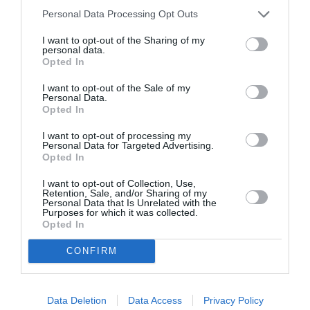
στο θέατρο
Personal Data Processing Opt Outs
Ολύμπια
I want to opt-out of the Sharing of my
personal data.
Opted In
I want to opt-out of the Sale of my
Personal Data.
Opted In
Μακμπέθ, της
32οι Πλοές – Το
I want to opt-out of processing my
Κατερίνας
Αίνιγμα της Εικόνας:
Personal Data for Targeted Advertising.
Ευαγγελάτου με
Ομαδική έκθεση στο
Opted In
Γιώργο Γάλλο &
Ίδρυμα Π. & Μ.
Καρυοφυλλιά
Κυδωνιέως
I want to opt-out of Collection, Use,
Καραμπέτη στο
Retention, Sale, and/or Sharing of my
Personal Data that Is Unrelated with the
Θέατρο Βασιλάκου
Purposes for which it was collected.
Opted In
CONFIRM
Τελευταία νέα
Data Deletion
Data Access
Privacy Policy