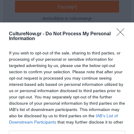
Ακολουθήστε το Culturenow.gr
CultureNow.gr -
Do Not Process My Personal
Information
If you wish to opt-out of the sale, sharing to third parties, or
Δημοφιλή Άρθρα
processing of your personal or sensitive information for
targeted advertising by us, please use the below opt-out
section to confirm your selection. Please note that after your
opt-out request is processed you may continue seeing
interest-based ads based on personal information utilized by
us or personal information disclosed to third parties prior to
your opt-out. You may separately opt-out of the further
disclosure of your personal information by third parties on the
O «Οιδίποδας» του
Θεοδώρα,
IAB’s list of downstream participants. This information may
Ρόμπερτ Άικ ξανά
Αυτοκράτειρα του
also be disclosed by us to third parties on the
IAB’s List of
στη Στέγη – Με τους
Βυζαντίου: Η νέα
Downstream Participants
that may further disclose it to other
Νίκο Κουρή & Μαρία
ελληνική όπερα του
third parties.
Κεχαγιόγλου
Θεόδωρου Στάθη