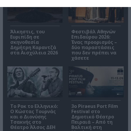
Άλκηστις, του
Φεστιβάλ Αθηνών
Ευριπίδη σε
Επιδαύρου 2026:
σκηνοθεσία
Ένας προορισμός –
Δημήτρη Καραντζά
δύο παραστάσεις
στα Αισχύλεια 2026
που δεν πρέπει να
χάσετε
Το Ροκ το Ελληνικό:
3o Piraeus Port Film
Ο Κώστας Τουρνάς
Festival στο
και ο Διονύσης
Δημοτικό Θέατρο
Τσακνής στο
Πειραιά – Από τη
Θέατρο Άλσος ΔΕΗ
Βαλτική στη