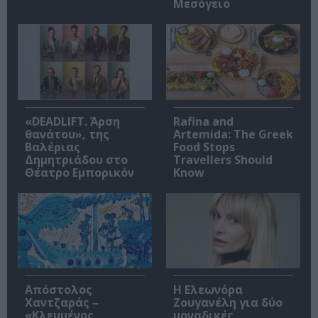
Μεσόγειο
«DEADLIFT. Άρση
Rafina and
θανάτου», της
Artemida: The Greek
Βαλέριας
Food Stops
Δημητριάδου στο
Travellers Should
Θέατρο Εμπορικόν
Know
Απόστολος
Η Ελεωνόρα
Χαντζαράς –
Ζουγανέλη για δύο
«Κλεμμένος
μοναδικές