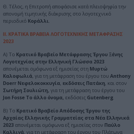
Θ. Τέλος, η Επιτροπή αποφάσισε κατά πλειοψηφία την
απονομή τιμητικής διάκρισης στο λογοτεχνικό
περιοδικό
Κοράλλι
.​
ΙΙ. ΚΡΑΤΙΚΑ ΒΡΑΒΕΙΑ ΛΟΓΟΤΕΧΝΙΚΗΣ ΜΕΤΑΦΡΑΣΗΣ
2023
Α) Το
Κρατικό Βραβείο Μετάφρασης Έργου Ξένης
Λογοτεχνίας στην Ελληνική Γλώσσα 2023
απονέμεται ομόφωνα εξ ημισείας στη
Μυρτώ
Καλοφωλιά
, για τη μετάφραση του έργου του
Anthony
Doerr Νεφελοκοκκυγία
,
εκδόσεις Πατάκη
, και στον
Σωτήρη Σουλιώτη,
για τη μετάφραση του έργου του
Jon Fosse Το άλλο όνομα,
εκδόσεις
Gutenberg
.
Β) Το
Κρατικό Βραβείο Απόδοσης Έργου της
Αρχαίας Ελληνικής Γραμματείας στα Νέα Ελληνικά
2023
απονέμεται ομόφωνα εξ ημισείας στον
Παύλο
Καλλιγά
, για τη μετάφραση του έργου του Πλάτωνα