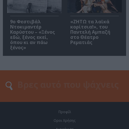
9ο Φεστιβάλ
«ΖΗΤΩ τα λαϊκά
Ντοκιμαντέρ
κορίτσια!», του
Καρύστου – «Ξένος
Παντελή Αμπαζή
εδώ, ξένος εκεί,
στο Θέατρο
όπου κι αν πάω
Ρεματιάς
ξένος»
Προφίλ
Οροι Χρήσης