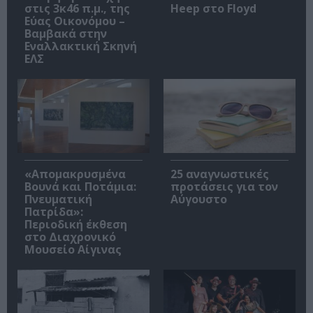
στις 3κ46 π.μ., της
Heep στο Floyd
Εύας Οικονόμου –
Βαμβακά στην
Εναλλακτική Σκηνή
ΕΛΣ
«Απομακρυσμένα
25 αναγνωστικές
Βουνά και Ποτάμια:
προτάσεις για τον
Πνευματική
Αύγουστο
Πατρίδα»:
Περιοδική έκθεση
στο Διαχρονικό
Μουσείο Αίγινας