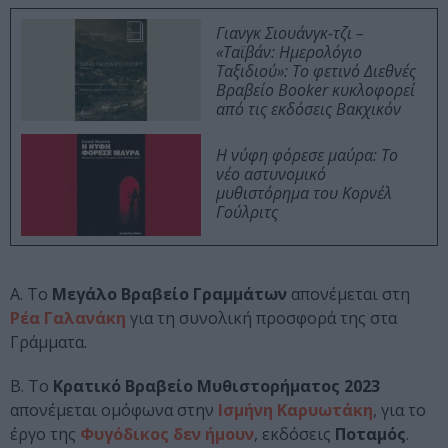
Γιανγκ Σιουάνγκ-τζι –
«Ταϊβάν: Ημερολόγιο
Ταξιδιού»: Το φετινό Διεθνές
Βραβείο Booker κυκλοφορεί
από τις εκδόσεις Βακχικόν
Η νύφη φόρεσε μαύρα: Το
νέο αστυνομικό
μυθιστόρημα του Κορνέλ
Γούλριτς
Α. Το
Μεγάλο Βραβείο Γραμμάτων
απονέμεται στη
Ρέα Γαλανάκη
για τη συνολική προσφορά της στα
Γράμματα.
Β. Το
Κρατικό Βραβείο Μυθιστορήματος 2023
απονέμεται ομόφωνα στην
Ισμήνη Καρυωτάκη
, για το
έργο της
Φυγόδικος δεν ήμουν
, εκδόσεις
Ποταμός
.