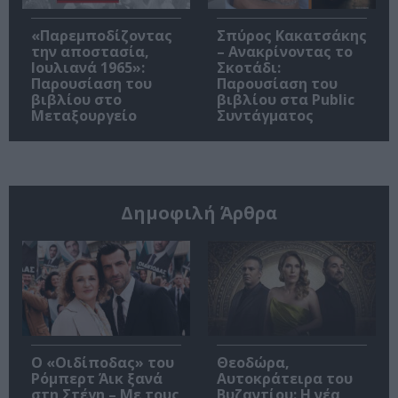
«Παρεμποδίζοντας
Σπύρος Κακατσάκης
την αποστασία,
– Ανακρίνοντας το
Ιουλιανά 1965»:
Σκοτάδι:
Παρουσίαση του
Παρουσίαση του
βιβλίου στο
βιβλίου στα Public
Μεταξουργείο
Συντάγματος
Δημοφιλή Άρθρα
O «Οιδίποδας» του
Θεοδώρα,
Ρόμπερτ Άικ ξανά
Αυτοκράτειρα του
στη Στέγη – Με τους
Βυζαντίου: Η νέα