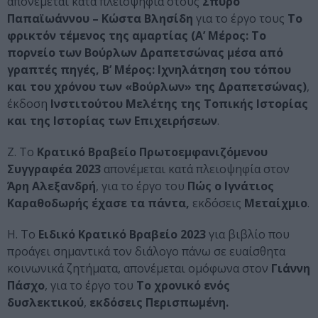
απονέμεται κατά πλειοψηφία στους
Σπύρο
Παπαϊωάννου – Κώστα Βλησίδη
για το έργο τους
Το
φρικτόν τέμενος της αμαρτίας (Α’ Μέρος: Το
πορνείο των Βούρλων Δραπετσώνας μέσα από
γραπτές πηγές, Β’ Μέρος: Ιχνηλάτηση του τόπου
και του χρόνου των «Βούρλων» της Δραπετσώνας)
,
έκδοση
Ινστιτούτου Μελέτης της Τοπικής Ιστορίας
και της Ιστορίας των Επιχειρήσεων
.
Ζ. Το
Κρατικό Βραβείο Πρωτοεμφανιζόμενου
Συγγραφέα 2023
απονέμεται κατά πλειοψηφία στον
Άρη Αλεξανδρή
, για το έργο του
Πώς ο Ιγνάτιος
Καραθοδωρής έχασε τα πάντα,
εκδόσεις
Μεταίχμιο
.
Η. Το
Ειδικό Κρατικό Βραβείο 2023
για βιβλίο που
προάγει σημαντικά τον διάλογο πάνω σε ευαίσθητα
κοινωνικά ζητήματα, απονέμεται ομόφωνα στον
Γιάννη
Πάσχο
, για το έργο του
Το χρονικό ενός
δυσλεκτικού
,
εκδόσεις Περισπωμένη.