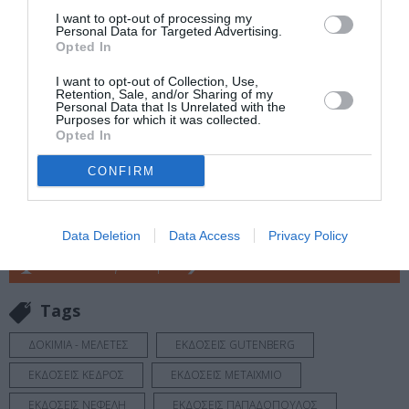
Ντεκάστρο
για το έργο με τίτλο
Οι δικοί μου
I want to opt-out of processing my
άνθρωποι
, (εικονογράφηση
Χαρά Μαραντίδου
),
Personal Data for Targeted Advertising.
Opted In
εκδόσεις
Καλειδοσκόπιο
.
I want to opt-out of Collection, Use,
Photo Credit:
Pixabay, via UnSplash
Retention, Sale, and/or Sharing of my
Personal Data that Is Unrelated with the
Purposes for which it was collected.
Ακολουθήστε το Culturenow.gr στο
Google News
και
Opted In
μάθετε πρώτοι όλες τις ειδήσεις
CONFIRM
Δείτε όλα τα
τελευταία νέα
για την Τέχνη και τον
Πολιτισμό στο
Culturenow.gr
Data Deletion
Data Access
Privacy Policy
Νέοι Διαγωνισμοί
❯
Tags
ΔΟΚΙΜΙΑ - ΜΕΛΕΤΕΣ
ΕΚΔΟΣΕΙΣ GUTENBERG
ΕΚΔΟΣΕΙΣ ΚΕΔΡΟΣ
ΕΚΔΟΣΕΙΣ ΜΕΤΑΙΧΜΙΟ
ΕΚΔΟΣΕΙΣ ΝΕΦΕΛΗ
ΕΚΔΟΣΕΙΣ ΠΑΠΑΔΟΠΟΥΛΟΣ