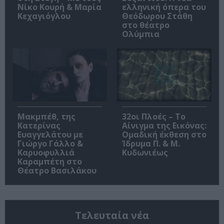
Νίκο Κουρή & Μαρία
ελληνική όπερα του
Κεχαγιόγλου
Θεόδωρου Στάθη
στο θέατρο
Ολύμπια
Μακμπέθ, της
32οι Πλοές – Το
Κατερίνας
Αίνιγμα της Εικόνας:
Ευαγγελάτου με
Ομαδική έκθεση στο
Γιώργο Γάλλο &
Ίδρυμα Π. & Μ.
Καρυοφυλλιά
Κυδωνιέως
Καραμπέτη στο
Θέατρο Βασιλάκου
Τελευταία νέα