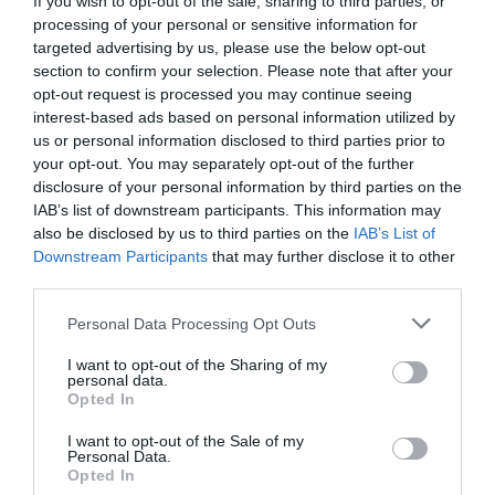
If you wish to opt-out of the sale, sharing to third parties, or
Βιβλίου 2023
απονέμεται κατά πλειοψηφία στον
processing of your personal or sensitive information for
Κυριάκο Χαρίτο
για το έργο με τίτλο
Για φαντάσου
,
targeted advertising by us, please use the below opt-out
(εικονογράφηση
Ντανιέλα Σταματιάδη
), εκδόσεις
section to confirm your selection. Please note that after your
Μεταίχμιο
.
opt-out request is processed you may continue seeing
interest-based ads based on personal information utilized by
us or personal information disclosed to third parties prior to
Β. Το
Κρατικό Βραβείο Εφηβικού-Νεανικού
your opt-out. You may separately opt-out of the further
Λογοτεχνικού Βιβλίου 2023
απονέμεται κατά
disclosure of your personal information by third parties on the
πλειοψηφία στον
Θοδωρή Κούκια
για το έργο με τίτλο
IAB’s list of downstream participants. This information may
Τετράγωνα κύματα, ιπτάμενες μέδουσες, εκδόσεις
also be disclosed by us to third parties on the
IAB’s List of
Κέδρος
.
Downstream Participants
that may further disclose it to other
third parties.
Γ. Το
Κρατικό Βραβείο Εικονογραφημένου Παιδικού
Βιβλίου 2023
απονέμεται κατά πλειοψηφία στην
Personal Data Processing Opt Outs
εικονογράφο
Χρύσω Χαραλάμπους
και στη συγγραφέα
I want to opt-out of the Sharing of my
Δανάη Δάσκα
για το έργο με τίτλο 1000 τρόποι να
personal data.
Opted In
στύψεις ένα λεμόνι, εκδόσεις
Παπαδόπουλος
.
I want to opt-out of the Sale of my
Δ. Το
Κρατικό Βραβείο Βιβλίου Γνώσεων για παιδιά
Personal Data.
Opted In
2023
απονέμεται κατά πλειοψηφία στη
Μαρίζα