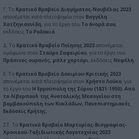
Γ. Το
Κρατικό Βραβείο Διηγήματος-Νουβέλας 2023
απονέμεται κατά πλειοψηφία στον
Βαγγέλη
Χατζηγιαννίδη
, για το έργο του
Το όνομά σου
,
εκδόσεις
Το Ροδακιό
.
Δ. Το
Κρατικό Βραβείο Ποίησης 2023
απονέμεται
ομόφωνα στον
Σταύρο Ζαφειρίου
, για το έργο του
Πράσινος ουρανός, μπλε χορτάρι
, εκδόσεις
Νεφέλη
.
Ε. Το
Κρατικό Βραβείο Δοκιμίου-Κριτικής 2023
απονέμεται κατά πλειοψηφία στον
Χρήστο Λούκο
, για
το έργο του
Η Ερμούπολη της Σύρου (1821-1950). Από
το Λίβερπουλ της Ανατολικής Μεσογείου στη
βαμβακούπολη των Κυκλάδων, Πανεπιστημιακές
Εκδόσεις Κρήτης.
ΣΤ. Το
Κρατικό Βραβείο Μαρτυρίας-Bιογραφίας-
Χρονικού-Ταξιδιωτικής Λογοτεχνίας 2023