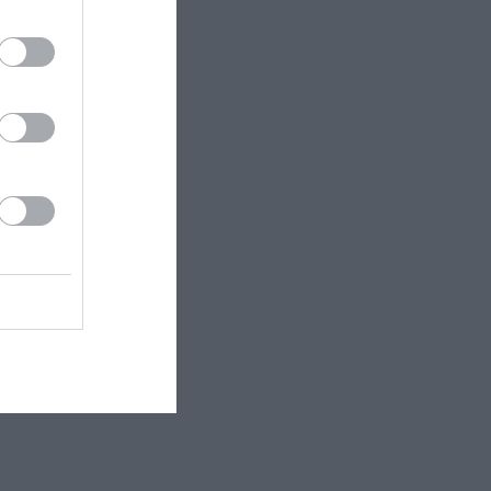
 Oscillator,
ως – και