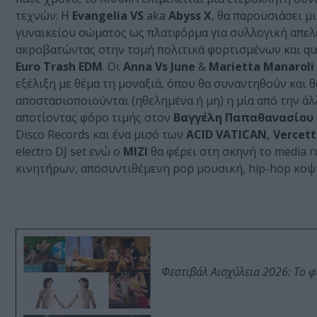
τεχνών: Η
Evangelia VS
aka
Abyss X
, θα παρουσιάσει μ
γυναικείου σώματος ως πλατφόρμα για συλλογική απε
ακροβατώντας στην τομή πολιτικά φορτισμένων και qu
Euro Trash EDM
. Οι
Anna Vs June
&
Marietta Manaroli
εξέλιξη με θέμα τη μοναξιά, όπου θα συναντηθούν και
αποστασιοποιούνται (ηθελημένα ή μη) η μία από την άλ
αποτίοντας φόρο τιμής στον
Βαγγέλη Παπαθανασίου
Disco Records και ένα μισό των
ACID VATICAN, Vercett
electro DJ set ενώ ο
MIZI
θα φέρει στη σκηνή το media 
κινητήρων, αποσυντιθέμενη pop μουσική, hip-hop κοψ
Φεστιβάλ Αισχύλεια 2026: Το 