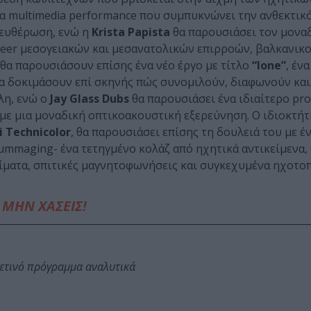
ια multimedia performance που συμπυκνώνει την ανθεκτικ
λευθέρωση, ενώ η
Krista Papista
θα παρουσιάσει τον μοναδ
eer μεσογειακών και μεσανατολικών επιρροών, βαλκανικο
θα παρουσιάσουν επίσης ένα νέο έργο με τίτλο
“lone”
, έν
 θα δοκιμάσουν επί σκηνής πώς συνομιλούν, διαφωνούν και
λη, ενώ ο
Jay Glass Dubs
θα παρουσιάσει ένα ιδιαίτερο proj
με μια μοναδική οπτικοακουστική εξερεύνηση. Ο ιδιοκτήτη
i Technicolor
, θα παρουσιάσει επίσης τη δουλειά του με 
rummaging- ένα τετηγμένο κολάζ από ηχητικά αντικείμενα
ίματα, σπιτικές μαγνητοφωνήσεις και συγκεχυμένα ηχοτοπ
ΜΗΝ ΧΑΣΕΙΣ!
φετινό πρόγραμμα αναλυτικά