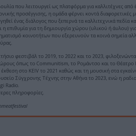
βουλία που λειτουργεί ως πλατφόρμα για καλλιτέχνες από 
νικής προσέγγισης, η ομάδα φέρνει κοντά διαφορετικές 
ηθεί ένας διάλογος που ξεπερνά τα καλλιτεχνικά πεδία κα
η επιθυμία για τη δημιουργία χώρου (υλικού ή άυλου) γι
ηματισμό κοινοτήτων που εξερευνούν τα κοινά σημεία αλλ
ύρας.
ήσιο φεστιβάλ το 2019, το 2022 και το 2023, φιλοξενώντα
χώρους όπως το Communitism, το Ρομάντσο και το Θέατρο 
έκθεση στο KEIV το 2021 καθώς και τη μουσική στα εγκαίν
 Μουσείο Σύγχρονης Τέχνης στην Αθήνα το 2023, ενώ η ραδ
i Radio.
ότερες πληροφορίες.
meatfestival