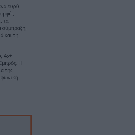
ένα ευρύ
μορφές
ι τα
α σύμπραξη,
ά και τη
ς 45+
Εμπρός. Η
ια της
ιοφωνική