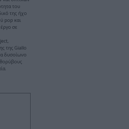
ότητα του
ικό της ήχο
ύ pop και
α έργο σε
ect,
ς της Giallo
ένα δυσοίωνο
, θορύβους
ία.