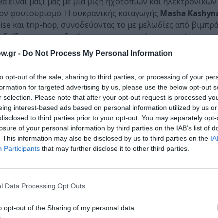
θα είναι μαζί μας με μια μίξη ηχοτοπίων και ηλεκτρονικών
τον φουτουρισμό. Η ουκρανικής καταγωγής
Masha Kashyn
oise και trip-hop, συνοδεύοντας το με μελωδίες από βιμπρ
 δείξουν τη μοναδική οπτικοακουστική τους παράσταση 
 της μετα-ανθρωπότητας. Κατά τη διάρκεια της performanc
w.gr -
Do Not Process My Personal Information
ύν με το αιθέριο βουητό των
Xenon Plasma tubes,
των π
αλογικών synthesizers. Το ντουέτο
AXONTORR
θα φέρει 
to opt-out of the sale, sharing to third parties, or processing of your per
μό με αυτοδημιούργητα μουσικά όργανα και projections. 
formation for targeted advertising by us, please use the below opt-out s
από αυτοσχεδιασμούς και συνθέσεις πλούσιες σε υφές, εν
r selection. Please note that after your opt-out request is processed y
ρονικών ηχοτοπίων, επαναπροσδιορίζοντας τους φυσικού
eing interest-based ads based on personal information utilized by us or
disclosed to third parties prior to your opt-out. You may separately opt-
losure of your personal information by third parties on the IAB’s list of
. This information may also be disclosed by us to third parties on the
IA
αντούχων εικαστικών καλλιτεχνών που αποτελούν ζωτικό 
Participants
that may further disclose it to other third parties.
υγκεκριμένα: της
Αλεξάνδρας Νιάκα
, μιας καλλιτέχνιδας
ματα που αφορούν τη σχέση ανθρώπου και τεχνολογίας, 
ψηφιακό πεδίο και το φυσικό σώμα προκειμένου να δημιουρ
στικού που κατασκευάζει ένα συμβολικό σύμπαν στο οποίο
l Data Processing Opt Outs
σει επίσης το
KEIV
, ένα πρότζεκτ που ίδρυσε ο καλλιτέχνη
o opt-out of the Sharing of my personal data.
υνεργασία με τον
Χρήστο Ιωάννου
που πειραματίζονται με