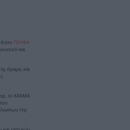
24 στο
ΠΛΥΦΑ
μουσικό και
ης όραμα, και
ις
pop, το KRAMA
 του
ηλώσεων της
ν και οπτικών