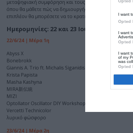
Opted 
μεταψηφιακή συμφόρηση και τους δυϊσμούς ψηφιακού/υ
όπου θα μάθετε πώς να δημιουργήσετε από το μηδέν το 
I want t
επιπλέον θα μπορέσετε να το κρατήσετε στο τέλος!
Opted 
Ημερομηνίες: 22 και 23 Ιουνίου 2024
I want 
Advertis
22/6/24 | Μέρα 1η
Opted 
Abyss X
I want t
of my P
Bonebrokk
was col
Opted 
Giannis A. Trio ft. Michalis Siganidis
Krista Papista
Masha Kashyna
MIRA新伝統
MIZI
Optollator Oscillator DIY Workshop
Vercetti Technicolor
λυρικό φώσφορο
23/6/24 | Μέρα 2η