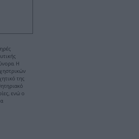
μηρές
ευτικής
ύνορα. Η
ρχηστρικών
χητικό της
θητηριακό
ίες, ενώ ο
θα