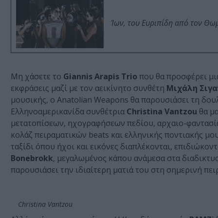
Ίων, του Ευριπίδη από τον Θ
Μη χάσετε το
Giannis Arapis Trio
που θα προσφέρει μια
εκφράσεις μαζί με τον αεικίνητο συνθέτη
Μιχάλη Σιγα
μουσικής, ο Anatolian Weapons θα παρουσιάσει τη δουλ
Ελληνοαμερικανίδα συνθέτρια
Christina Vantzou
θα μ
μετατοπίσεων, ηχογραφήσεων πεδίου, αρχαιο-φαντασί
κολάζ πειραματικών beats και ελληνικής ποντιακής μο
ταξίδι όπου ήχοι και εικόνες διαπλέκονται, επιδιώκον
Bonebrokk
, μεγαλωμένος κάπου ανάμεσα στα διαδικτυα
παρουσιάσει την ιδιαίτερη ματιά του στη σημερινή πει
Christina Vantzou