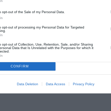
In
λικού, καθώς και ένα DIY εργαστήριο με τίτλο
Optollator
βασικό κύκλωμα ενός συνθεσάιζερ και να το ελέγξετε με φ
o opt-out of the Sale of my Personal Data.
In
to opt-out of processing my Personal Data for Targeted
ing.
In
o opt-out of Collection, Use, Retention, Sale, and/or Sharing
ersonal Data that Is Unrelated with the Purposes for which it
lected.
In
CONFIRM
Data Deletion
Data Access
Privacy Policy