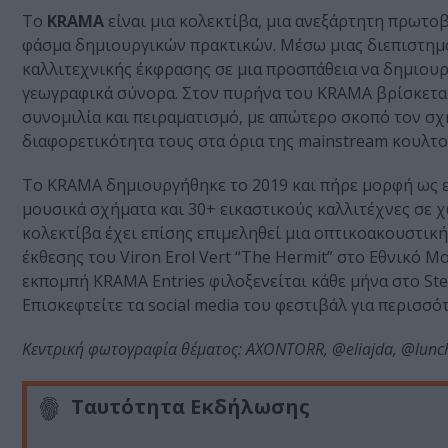
Το
KRAMA
είναι μια κολεκτίβα, μια ανεξάρτητη πρωτο
φάσμα δημιουργικών πρακτικών. Μέσω μιας διεπιστημο
καλλιτεχνικής έκφρασης σε μια προσπάθεια να δημιουργ
γεωγραφικά σύνορα. Στον πυρήνα του KRAMA βρίσκεται 
συνομιλία και πειραματισμό, με απώτερο σκοπό τον σχ
διαφορετικότητα τους στα όρια της mainstream κουλτο
Το KRAMA δημιουργήθηκε το 2019 και πήρε μορφή ως ετ
μουσικά σχήματα και 30+ εικαστικούς καλλιτέχνες σε 
κολεκτίβα έχει επίσης επιμεληθεί μια οπτικοακουστική 
έκθεσης του Viron Erol Vert “The Hermit” στο Εθνικό
εκπομπή KRAMA Entries φιλοξενείται κάθε μήνα στο Steg
Επισκεφτείτε τα social media του φεστιβάλ για περισσ
Κεντρική φωτογραφία θέματος: AXONTORR, @eliajda, @lunch
Ταυτότητα Εκδήλωσης