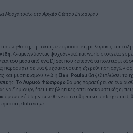
ωμά Μοσχόπουλο στο Αρχαίο Θέατρο Επιδαύρου
 ασυνήθιστη, φρέσκια jazz προοπτική με λυρικές και τολ
νίδη.
Αναμειγνύοντας ψυχεδελικά και world στοιχεία χορ
ειά του μέσα από ένα DJ set που ξεπερνά τα πολιτισμικά σ
ας παρασύρει σε μια ψυχοακουστική εξερεύνηση αργών ο
ας και μυστικισμού ενώ η
Eleni Poulou
θα ξεδιπλώσει το η
υσικής. Το
Λυρικό Φώσφορο
θα μας παρασύρει σε ένα αισ
τας να δημιουργήσει υποβλητικές οπτικοακουστικές εμπειρ
κά μουσικά blogs των 00’s και το αθηναϊκό underground, 
ραματική club σκηνή.