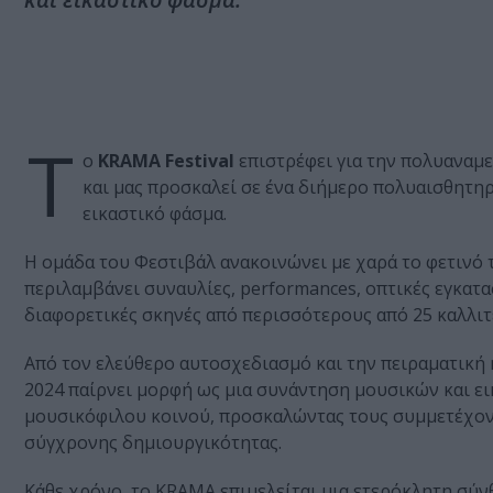
Τ
ο
KRAMA Festival
επιστρέφει για την πολυαναμε
και μας προσκαλεί σε ένα διήμερο πολυαισθητηρ
εικαστικό φάσμα.
Η ομάδα του Φεστιβάλ ανακοινώνει με χαρά το φετινό 
περιλαμβάνει συναυλίες, performances, οπτικές εγκατα
διαφορετικές σκηνές από περισσότερους από 25 καλλιτ
Από τον ελεύθερο αυτοσχεδιασμό και την πειραματική 
2024 παίρνει μορφή ως μια συνάντηση μουσικών και ε
μουσικόφιλου κοινού, προσκαλώντας τους συμμετέχον
σύγχρονης δημιουργικότητας.
Κάθε χρόνο, το KRAMA επιμελείται μια ετερόκλητη σύν