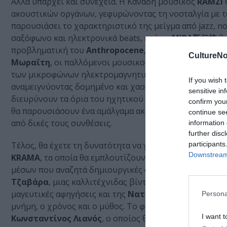
Αλλά υπάρχει και συνέχεια. Η Καναδή μουσικός
RAMZi
ακουστικών οργάνων, γεφυρώνοντας τη νοσταλγία με 
παρουσιάσει το χαρακτηριστικό της μείγμα από jazz, n
σαξόφωνο και ηλεκτρονικά beats, ενώ οι
MIRA新伝統
θα
προβληματική του
Anthropocene
, της ετερότητας και
CultureNo
Μωραΐτη
, οι παλλόμενοι μουσικοί ρυθμοί θα μπλεχτο
των μικροφώνων ηλεκτρομαγνητικού πεδίου και των αν
If you wish 
αναμειγνύοντας δομημένο και χαοτικό ηχητικό σχεδιασ
sensitive in
διευρύνουν τα όρια του ηχητικού πειραματισμού μέσα 
confirm you
θα παρουσιάσουν ένα αμάλγαμα ακουστικών και ηλεκτ
continue se
από δικές τους συνθέσεις.
information 
further disc
participants
Τέλος, θα έχετε τη δυνατότητα να γνωρίσετε έργα ταλ
Downstream 
KRAMA
, τα οποία θα εμπλουτίζουν τις συναυλίες, και σ
μέσων που αναζητά δημιουργικές απαντήσεις σε ερωτή
Τζαβάρα
, μιας καλλιτέχνιδας βίντεο που ενώνει το 
μαγευτικές αφηγήσεις και της
Ναταλίας Μαντά
, εικα
Persona
μνήμη, ο χρόνος και ο μύθος. Tο φεστιβάλ θα φιλοξενή
I want t
Κωνσταντίνος Λιανός
, ο οποίος θα εκθέσει έργα σε σ