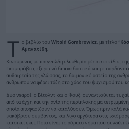
Τ
ο βιβλίο του
Witold Gombrowicz
, με τίτλο
“Κόσ
Αμανατίδη
.
Κινούμενος με παιγνιώδη ελευθερία μέσα στο είδος τη
Γκομπρόβιτς εξερευνά διασκεδαστικά και με σαρδόνια 
αυθαιρεσία της γλώσσας, το δαιμονικό αστείο της ανθρ
ανθρώπου να φέρει τάξη στο χάος του ψυχισμού του κα
Δυο νεαροί, ο Βίτολντ και ο Φουξ, συναντιούνται τυχ
από τα άγχη και την ανία της περίπλοκης μα τετριμμέ
οποία αποφασίζουν να καταλύσουν. Όμως πριν καλά κα
μακάβριου συμβάντος, και λίγο αργότερα στις ιδιόμορφ
κατοικεί εκεί. Ποιο είναι το αόρατο νήμα που συνδέει 