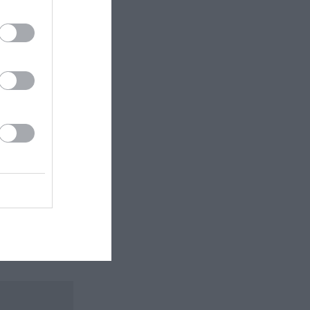
 εδώ!
❯