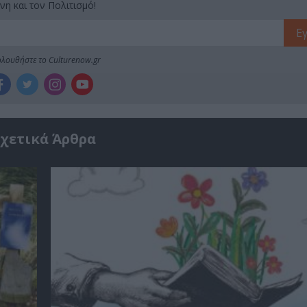
νη και τον Πολιτισμό!
λουθήστε το Culturenow.gr
χετικά Άρθρα