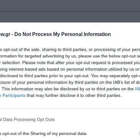
νήθηκε το 1904 στο Μαλοσύτσε. Το 1915 η οικογένειά του 
ο και μετά στη Νομική Σχολή. Το 1926, πηγαίνει στη Γαλλ
w.gr -
Do Not Process My Personal Information
διαφέρουν ελάχιστα. Έτσι μένει ένα χρόνο στο Παρίσι και
ται μέχρι το 1934 ως γραμματέας στο Πρωτοδικείο και το
to opt-out of the sale, sharing to third parties, or processing of your per
ικά βήματα. Εκδίδει τα πρώτα του διηγήματα με τον τίτλ
formation for targeted advertising by us, please use the below opt-out s
r selection. Please note that after your opt-out request is processed y
γο “Υβόννη, πριγκίπισσα της Βουργουνδίας” (1935). Συνερ
eing interest-based ads based on personal information utilized by us or
ο 1937 δημοσιεύει το μυθιστόρημα “Φερντυντούρκε” (στα 
disclosed to third parties prior to your opt-out. You may separately opt-
στην πρώτη γραμμή της νέας πολωνικής λογοτεχνίας. Η έκρ
losure of your personal information by third parties on the IAB’s list of
 -εποχή που δημοσιεύεται στον πολωνικό τύπο το μυθιστ
. This information may also be disclosed by us to third parties on the
IA
ο Μπουένος Άιρες, απ’ όπου δεν θα επιστρέψει. Θα μείνει ε
Participants
that may further disclose it to other third parties.
 του έργου του, το οποίο από το 1950 εκδίδεται στα πολω
 Γάμος” (1950), “Ημερολόγιο” (1957-1966), “Η πορνογραφία
 στην Ευρώπη. Εγκαθίσταται οριστικά στη Βανς, στη Νότια Γ
l Data Processing Opt Outs
ές Βραβείο Λογοτεχνίας “Φορμεντόρ”.
o opt-out of the Sharing of my personal data.
δη
,
εδώ
.