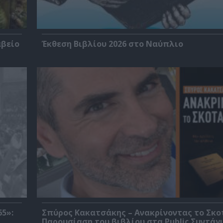
αβείο
Έκθεση Βιβλίου 2026 στο Ναύπλιο
5»:
Σπύρος Κακατσάκης – Ανακρίνοντας το Σκο
Παρουσίαση του βιβλίου στα Public Συντάγ