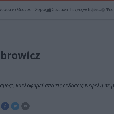
υσική
Θέατρο - Χορός
Σινεμά
Τέχνες
Βιβλίο
Φεσ
mbrowicz
Κόσμος", κυκλοφορεί από τις εκδόσεις Νεφελη σε