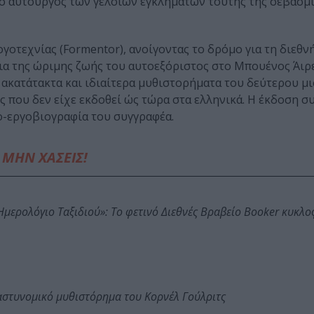
ος ο αυτουργός των γελοίων εγκλημάτων τούτης της σεβάσμι
ογοτεχνίας (Formentor), ανοίγοντας το δρόμο για τη διεθ
ια της ώριμης ζωής του αυτοεξόριστος στο Μπουένος Άιρε
ν ακατάτακτα και ιδιαίτερα μυθιστορήματα του δεύτερου μ
ς που δεν είχε εκδοθεί ώς τώρα στα ελληνικά. Η έκδοση σ
ο-εργοβιογραφία του συγγραφέα.
ΜΗΝ ΧΑΣΕΙΣ!
: Ημερολόγιο Ταξιδιού»: Το φετινό Διεθνές Βραβείο Booker κυκλ
αστυνομικό μυθιστόρημα του Κορνέλ Γούλριτς