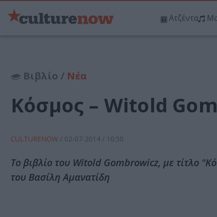
Ατζέντα
Μο
Βιβλίο /
Νέα
Κόσμος – Witold Go
CULTURENOW
/
02-07-2014
/ 10:50
Το βιβλίο του Witold Gombrowicz, με τίτλο "
του Βασίλη Αμανατίδη