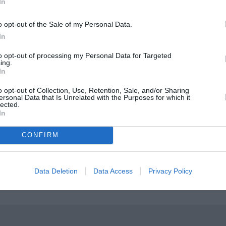
In
o opt-out of the Sale of my Personal Data.
In
5-1, Τιμή € 17,50
to opt-out of processing my Personal Data for Targeted
ing.
In
μάθετε πρώτοι όλες τις ειδήσεις
o opt-out of Collection, Use, Retention, Sale, and/or Sharing
ersonal Data that Is Unrelated with the Purposes for which it
lected.
ολιτισμό στο
Culturenow.gr
In
r
Δες
CONFIRM
Data Deletion
Data Access
Privacy Policy