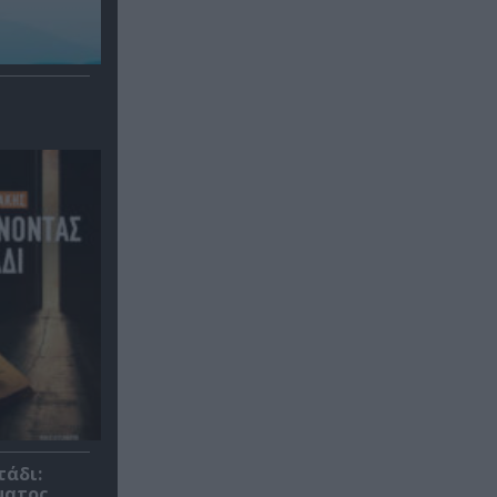
τάδι:
ματος