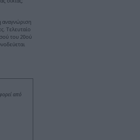
ας οικίας;
νή αναγνώριση
ς. Τελευταίο
ισού του 20ού
υνοδεύεται
οφορεί από