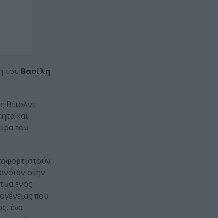
η του
Βασίλη
ς Βίτολντ
τητα και
ειρα του
αποφορτιστούν
πανσιόν στην
τυα ενός
κογένειας που
ς, ένα