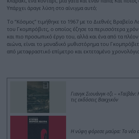
κλαράκι, ένα κοντάρι, μια γάτα και έναν παπά; Και ποι
Υπάρχει άραγε λύση στο αίνιγμα αυτό;
Το “Κόσμος” τιμήθηκε το 1967 με το Διεθνές Βραβείο Λ
του Γκομπρόβιτς, ο οποίος έζησε τα περισσότερα χρόν
και πιο προσωπικό έργο του, αλλά και ένα από τα πλέο
αιώνα, είναι το μοναδικό μυθιστόρημα του Γκομπρόβιτ
από μεταφραστικό επίμετρο και εκτεταμένο χρονολόγι
Γιανγκ Σιουάνγκ-τζι – «Ταϊβάν
τις εκδόσεις Βακχικόν
Η νύφη φόρεσε μαύρα: Το νέο 