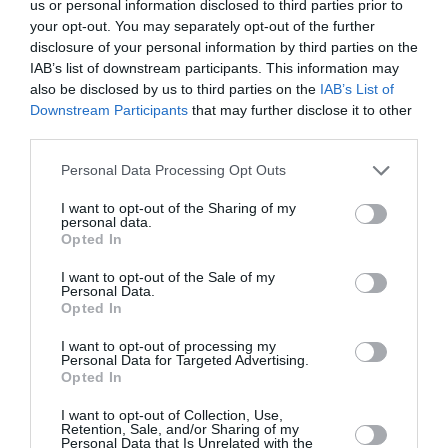
us or personal information disclosed to third parties prior to
Newsletter
your opt-out. You may separately opt-out of the further
disclosure of your personal information by third parties on the
Κάθε βδομάδα στο e-mail σας τα τελευταία νέα για
IAB’s list of downstream participants. This information may
την Τέχνη και τον Πολιτισμό!
also be disclosed by us to third parties on the
IAB’s List of
Downstream Participants
that may further disclose it to other
third parties.
Personal Data Processing Opt Outs
Ακολουθήστε το Culturenow.gr
I want to opt-out of the Sharing of my
personal data.
Opted In
I want to opt-out of the Sale of my
Personal Data.
Opted In
Σχετικά Άρθρα
I want to opt-out of processing my
Personal Data for Targeted Advertising.
Opted In
I want to opt-out of Collection, Use,
Retention, Sale, and/or Sharing of my
Personal Data that Is Unrelated with the