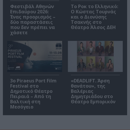
Φεστιβάλ Αθηνών
Το Ροκ το Ελληνικό:
Επιδαύρου 2026:
Ο Κώστας Τουρνάς
Ένας προορισμός –
και ο Διονύσης
δύο παραστάσεις
Τσακνής στο
που δεν πρέπει να
Θέατρο Άλσος ΔΕΗ
χάσετε
3o Piraeus Port Film
«DEADLIFT. Άρση
Festival στο
θανάτου», της
Δημοτικό Θέατρο
Βαλέριας
Πειραιά – Από τη
Δημητριάδου στο
Βαλτική στη
Θέατρο Εμπορικόν
Μεσόγειο