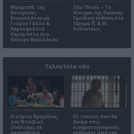
Μακμπέθ, της
32οι Πλοές – Το
Κατερίνας
Αίνιγμα της Εικόνας:
Ευαγγελάτου με
Ομαδική έκθεση στο
Γιώργο Γάλλο &
Ίδρυμα Π. & Μ.
Καρυοφυλλιά
Κυδωνιέως
Καραμπέτη στο
Θέατρο Βασιλάκου
Τελευταία νέα
O κύριος Βρομύλος,
Οι ταινίες που θα
του Ντέιβιντ
δούμε στις
Ουάλιαμς σε
κινηματογραφικές
σκηνοθεσία
αίθουσες από την