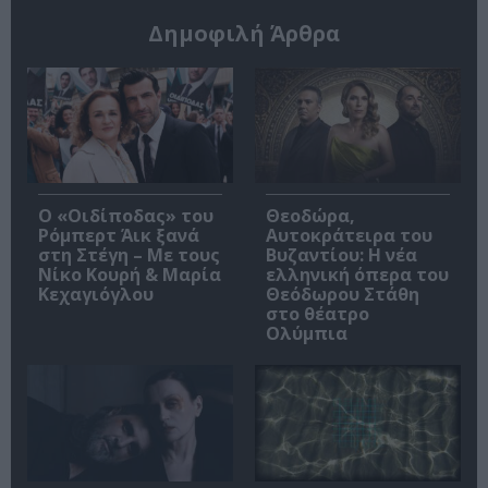
Δημοφιλή Άρθρα
O «Οιδίποδας» του
Θεοδώρα,
Ρόμπερτ Άικ ξανά
Αυτοκράτειρα του
στη Στέγη – Με τους
Βυζαντίου: Η νέα
Νίκο Κουρή & Μαρία
ελληνική όπερα του
Κεχαγιόγλου
Θεόδωρου Στάθη
στο θέατρο
Ολύμπια