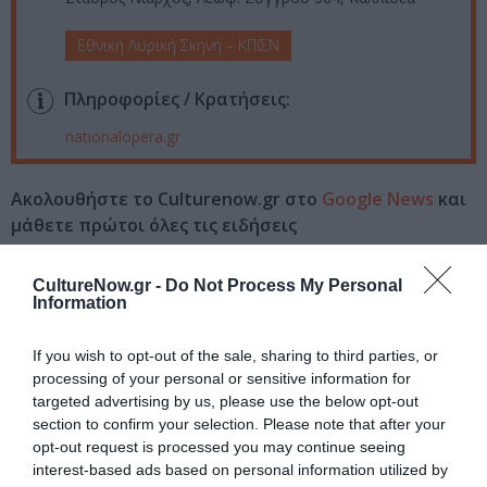
Εθνική Λυρική Σκηνή – ΚΠΙΣΝ
Πληροφορίες / Κρατήσεις:
nationalopera.gr
Ακολουθήστε το Culturenow.gr στο
Google News
και
μάθετε πρώτοι όλες τις ειδήσεις
Δείτε όλα τα
τελευταία νέα
για την Τέχνη και τον
CultureNow.gr -
Do Not Process My Personal
Πολιτισμό στο
Culturenow.gr
Information
Νέοι Διαγωνισμοί
❯
If you wish to opt-out of the sale, sharing to third parties, or
processing of your personal or sensitive information for
targeted advertising by us, please use the below opt-out
Tags
section to confirm your selection. Please note that after your
opt-out request is processed you may continue seeing
ΔΡΑΣΤΗΡΙΟΤΗΤΕΣ ΓΙΑ ΠΑΙΔΙΑ
ΕΚΠΑΙΔΕΥΤΙΚΑ ΠΡΟΓΡΑΜΜΑΤΑ
interest-based ads based on personal information utilized by