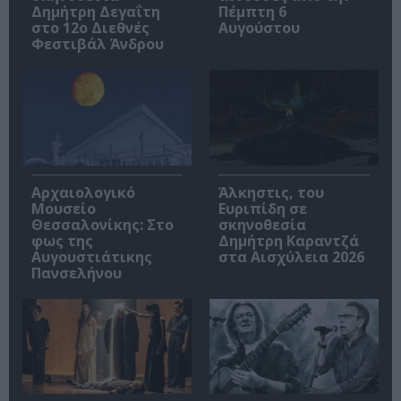
Δημήτρη Δεγαΐτη
Πέμπτη 6
στο 12ο Διεθνές
Αυγούστου
Φεστιβάλ Άνδρου
Αρχαιολογικό
Άλκηστις, του
Μουσείο
Ευριπίδη σε
Θεσσαλονίκης: Στο
σκηνοθεσία
φως της
Δημήτρη Καραντζά
Αυγουστιάτικης
στα Αισχύλεια 2026
Πανσελήνου