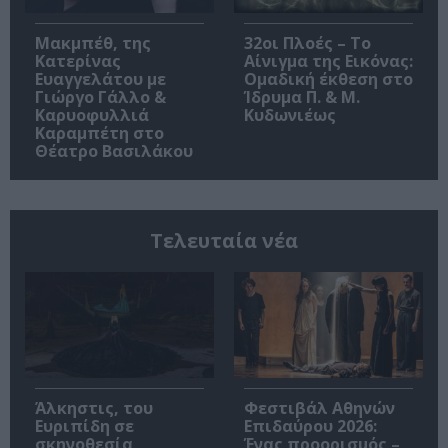
Μακμπέθ, της
32οι Πλοές – Το
Κατερίνας
Αίνιγμα της Εικόνας:
Ευαγγελάτου με
Ομαδική έκθεση στο
Γιώργο Γάλλο &
Ίδρυμα Π. & Μ.
Καρυοφυλλιά
Κυδωνιέως
Καραμπέτη στο
Θέατρο Βασιλάκου
Τελευταία νέα
Άλκηστις, του
Φεστιβάλ Αθηνών
Ευριπίδη σε
Επιδαύρου 2026:
σκηνοθεσία
Ένας προορισμός –