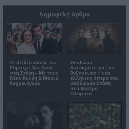
Δημοφιλή Άρθρα
O «Οιδίποδας» του
Θεοδώρα,
Ρόμπερτ Άικ ξανά
Αυτοκράτειρα του
στη Στέγη – Με τους
Βυζαντίου: Η νέα
Νίκο Κουρή & Μαρία
ελληνική όπερα του
Κεχαγιόγλου
Θεόδωρου Στάθη
στο θέατρο
Ολύμπια