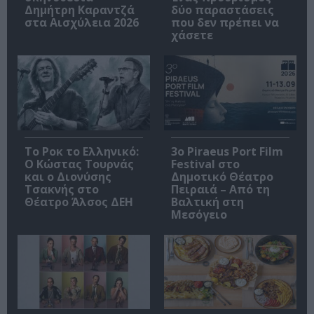
Δημήτρη Καραντζά
δύο παραστάσεις
στα Αισχύλεια 2026
που δεν πρέπει να
χάσετε
Το Ροκ το Ελληνικό:
3o Piraeus Port Film
Ο Κώστας Τουρνάς
Festival στο
και ο Διονύσης
Δημοτικό Θέατρο
Τσακνής στο
Πειραιά – Από τη
Θέατρο Άλσος ΔΕΗ
Βαλτική στη
Μεσόγειο