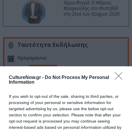
Χέρια Φτερά: Ο Μάριος
Φραγκούλης στο Φεστιβάλ
στη Σκιά των Βράχων 2026
Ταυτότητα Εκδήλωσης
Ημερομηνία:
06/11/2022
Από:
Κάθε Κυριακή, 20.30
CultureNow.gr -
Do Not Process My Personal
Information
Τοποθεσία:
If you wish to opt-out of the sale, sharing to third parties, or
Caja De Musica, Σινώπης 27, Αμπελόκηποι, Αθήνα
processing of your personal or sensitive information for
targeted advertising by us, please use the below opt-out
Caja de Musica
section to confirm your selection. Please note that after your
opt-out request is processed you may continue seeing
Eισιτήρια:
interest-based ads based on personal information utilized by