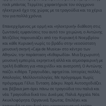
rock μπάντας Τερμίτες χαρακτήρισε τον σύγχρονο
ηλεκτρικό ήχο της χώρας με τα τραγούδια και τα χέρια
του για πολλά χρόνια.
Επανερχόμενος με ορμή και «ηλεκτρική» διάθεση στις
ζωντανές εμφανίσεις του αυτό τον χειμώνα, ο Αντώνης
Μιτζέλος παρουσιάζει από την Κυριακή 6 Νοεμβρίου
και κάθε Κυριακή νωρίς το βράδυ στην νεοσύστατη
μουσική σκηνή «Caja de Musica» στο κέντρο των
Αθηνών, την παράσταση «Κιθαρωδία». Μια ξεχωριστή
μουσική εμπειρία, εκρηκτική αλλά και ατμοσφαιρική με
τρελή διάθεση για «παιχνίδι» και ανατροπή. Ο Αντώνης
παίζει κιθάρα. Τραγουδάει, αφηγείται. Ιστορίες πολλές.
Απολογίες. Μελλοντολογίες. Με πρόγραμμα. Χωρίς
πρόγραμμα. Γέλιο. Ένταση. Δάκρυ. Χαρά. Αυτοσχεδιάζει
και βέβαια jam-άρει πάνω σε τραγούδια του παλιά και
νέα. Τραγούδια δικά του. Δικά μας. Παλιά. Αρχαία. Νέα.
Ακυκλοφόρητα. Οργανικά. Έρωτας. Επιλέγει και
τραγουδά με τον δικό του χαρακτηριστικό τρόπο,