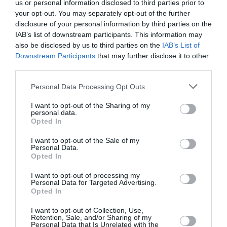
us or personal information disclosed to third parties prior to
12€
your opt-out. You may separately opt-out of the further
disclosure of your personal information by third parties on the
Πληροφορίες / Κρατήσεις:
IAB’s list of downstream participants. This information may
also be disclosed by us to third parties on the
IAB’s List of
Τηλ.: 690 6418034 & 6944 610061
Downstream Participants
that may further disclose it to other
third parties.
Ακολουθήστε το Culturenow.gr στο
Google News
και
Personal Data Processing Opt Outs
μάθετε πρώτοι όλες τις ειδήσεις
I want to opt-out of the Sharing of my
Δείτε όλα τα
τελευταία νέα
για την Τέχνη και τον
personal data.
Opted In
Πολιτισμό στο
Culturenow.gr
I want to opt-out of the Sale of my
Νέοι Διαγωνισμοί
❯
Personal Data.
Opted In
Tags
I want to opt-out of processing my
Personal Data for Targeted Advertising.
Opted In
POP - ROCK - ALTERNATIVE
ΑΝΤΩΝΗΣ ΜΙΤΖΕΛΟΣ
ΣΥΝΑΥΛΙΕΣ 2022
I want to opt-out of Collection, Use,
Retention, Sale, and/or Sharing of my
Personal Data that Is Unrelated with the