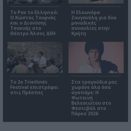
Το Ροκ το Ελληνικό:
Η Ελεωνόρα
Ο Κώστας Τουρνάς
Ζουγανέλη για δύο
και ο Διονύσης
μοναδικές
Τσακνής στο
συναυλίες στην
Θέατρο Άλσος ΔΕΗ
Κρήτη
Το 2ο Triethnés
Στα τραγούδια μας
Festival επιστρέφει
χωράνε όλα όσα
στις Πρέσπες
αγαπάμε: Η
Φωτεινή
Βελεσιώτου στο
Φεστιβάλ στο
Πάρκο 2026