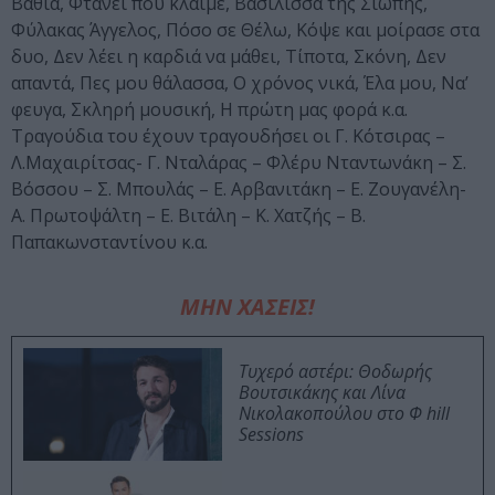
Βαθιά, Φτάνει που κλαίμε, Βασίλισσα της Σιωπής,
Φύλακας Άγγελος, Πόσο σε Θέλω, Κόψε και μοίρασε στα
δυο, Δεν λέει η καρδιά να μάθει, Τίποτα, Σκόνη, Δεν
απαντά, Πες μου θάλασσα, Ο χρόνος νικά, Έλα μου, Να’
φευγα, Σκληρή μουσική, Η πρώτη μας φορά κ.α.
Τραγούδια του έχουν τραγουδήσει οι Γ. Κότσιρας –
Λ.Μαχαιρίτσας- Γ. Νταλάρας – Φλέρυ Νταντωνάκη – Σ.
Βόσσου – Σ. Μπουλάς – Ε. Αρβανιτάκη – Ε. Ζουγανέλη-
Α. Πρωτοψάλτη – Ε. Βιτάλη – Κ. Χατζής – Β.
Παπακωνσταντίνου κ.α.
ΜΗΝ ΧΑΣΕΙΣ!
Τυχερό αστέρι: Θοδωρής
Βουτσικάκης και Λίνα
Νικολακοπούλου στο Φ hill
Sessions