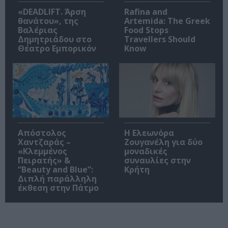
«DEADLIFT. Άρση
Rafina and
θανάτου», της
Artemida: The Greek
Βαλέριας
Food Stops
Δημητριάδου στο
Travellers Should
Θέατρο Εμπορικόν
Know
Απόστολος
Η Ελεωνόρα
Χαντζαράς –
Ζουγανέλη για δύο
«Κλεμμένος
μοναδικές
Πειρατής» &
συναυλίες στην
“Beauty and Blue”:
Κρήτη
Διπλή παράλληλη
έκθεση στην Πάτμο