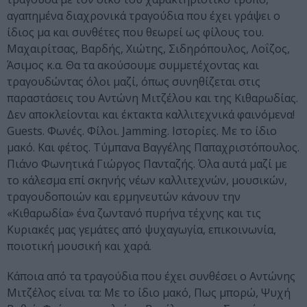
αγαπημένα διαχρονικά τραγούδια που έχει γράψει ο
ίδιος μα και συνθέτες που θεωρεί ως φίλους του.
Μαχαιρίτσας, Βαρδής, Χιώτης, Σιδηρόπουλος, Λοΐζος,
Άσιμος κ.α. Θα τα ακούσουμε συμμετέχοντας και
τραγουδώντας όλοι μαζί, όπως συνηθίζεται στις
παραστάσεις του Αντώνη Μιτζέλου και της Κιθαρωδίας.
Δεν αποκλείονται και έκτακτα καλλιτεχνικά φαινόμενα!
Guests. Φωνές. Φίλοι. Jamming. Ιστορίες. Με το ίδιο
μακό. Και φέτος. Τύμπανα Βαγγέλης Παπαχριστόπουλος.
Πιάνο Φωνητικά Γιώργος Πανταζής. Όλα αυτά μαζί με
το κάλεσμα επί σκηνής νέων καλλιτεχνών, μουσικών,
τραγουδοποιών και ερμηνευτών κάνουν την
«Κιθαρωδία» ένα ζωντανό πυρήνα τέχνης και τις
Κυριακές μας γεμάτες από ψυχαγωγία, επικοινωνία,
ποιοτική μουσική και χαρά.
Κάποια από τα τραγούδια που έχει συνθέσει ο Αντώνης
Μιτζέλος είναι τα: Με το ίδιο μακό, Πως μπορώ, Ψυχή