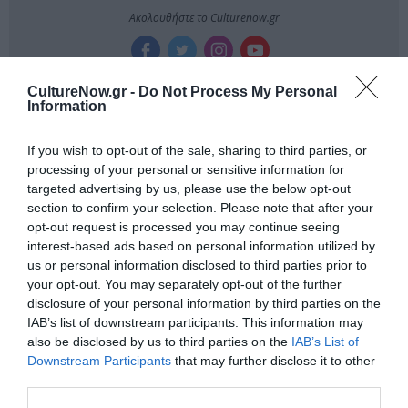
Ακολουθήστε το Culturenow.gr
CultureNow.gr -
Do Not Process My Personal
Information
Δημοφιλή Άρθρα
If you wish to opt-out of the sale, sharing to third parties, or
processing of your personal or sensitive information for
targeted advertising by us, please use the below opt-out
section to confirm your selection. Please note that after your
opt-out request is processed you may continue seeing
interest-based ads based on personal information utilized by
us or personal information disclosed to third parties prior to
your opt-out. You may separately opt-out of the further
O «Οιδίποδας» του
Θεοδώρα,
disclosure of your personal information by third parties on the
Ρόμπερτ Άικ ξανά
Αυτοκράτειρα του
IAB’s list of downstream participants. This information may
στη Στέγη – Με τους
Βυζαντίου: Η νέα
Νίκο Κουρή & Μαρία
ελληνική όπερα του
also be disclosed by us to third parties on the
IAB’s List of
Κεχαγιόγλου
Θεόδωρου Στάθη
Downstream Participants
that may further disclose it to other
στο θέατρο
third parties.
Ολύμπια