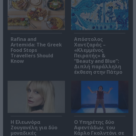
Rafina and
Απόστολος
Artemida: The Greek
Χαντζαράς –
Food Stops
«Κλεμμένος
Travellers Should
Πειρατής» &
Know
“Beauty and Blue”:
Διπλή παράλληλη
έκθεση στην Πάτμο
Η Ελεωνόρα
Ο Υπηρέτης δύο
Ζουγανέλη για δύο
Αφεντάδων, του
μοναδικές
Κάρλο Γκολντόνι σε