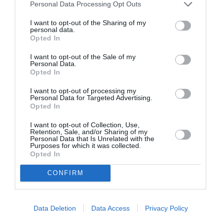
Personal Data Processing Opt Outs
I want to opt-out of the Sharing of my
personal data.
Opted In
I want to opt-out of the Sale of my
Personal Data.
Μακμπέθ, της
32οι Πλοές – Το
Opted In
Κατερίνας
Αίνιγμα της Εικόνας:
Ευαγγελάτου με
Ομαδική έκθεση στο
I want to opt-out of processing my
Personal Data for Targeted Advertising.
Γιώργο Γάλλο &
Ίδρυμα Π. & Μ.
Opted In
Καρυοφυλλιά
Κυδωνιέως
Καραμπέτη στο
I want to opt-out of Collection, Use,
Θέατρο Βασιλάκου
Retention, Sale, and/or Sharing of my
Personal Data that Is Unrelated with the
Purposes for which it was collected.
Opted In
Τελευταία νέα
CONFIRM
Data Deletion
Data Access
Privacy Policy