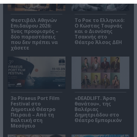
Φεστιβάλ Αθηνών
Το Ροκ το Ελληνικό:
Επιδαύρου 2026:
Ο Κώστας Τουρνάς
Ένας προορισμός –
και ο Διονύσης
δύο παραστάσεις
Τσακνής στο
που δεν πρέπει να
Θέατρο Άλσος ΔΕΗ
χάσετε
3o Piraeus Port Film
«DEADLIFT. Άρση
Festival στο
θανάτου», της
Δημοτικό Θέατρο
Βαλέριας
Πειραιά – Από τη
Δημητριάδου στο
Βαλτική στη
Θέατρο Εμπορικόν
Μεσόγειο