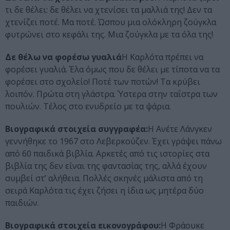
τι δε θέλει: δε θέλει να χτενίσει τα μαλλιά της! Δεν τα
χτενίζει ποτέ. Μα ποτέ. Ώσπου μια ολόκληρη ζούγκλα
φυτρώνει στο κεφάλι της. Μια ζούγκλα με τα όλα της!
Δε θέλω να φορέσω γυαλιά
Η Καρλότα πρέπει να
φορέσει γυαλιά. Έλα όμως που δε θέλει με τίποτα να τα
φορέσει στο σχολείο! Ποτέ των ποτών! Τα κρύβει
λοιπόν. Πρώτα στη γλάστρα. Ύστερα στην ταΐστρα των
πουλιών. Τέλος στο ενυδρείο με τα ψάρια.
Βιογραφικά στοιχεία συγγραφέα:
Η Ανέτε Λάνγκεν
γεννήθηκε το 1967 στο Λεβερκούζεν. Έχει γράψει πάνω
από 60 παιδικά βιβλία. Αρκετές από τις ιστορίες στα
βιβλία της δεν είναι της φαντασίας της, αλλά έχουν
συμβεί στ’ αλήθεια. Πολλές σκηνές μάλιστα από τη
σειρά Καρλότα τις έχει ζήσει η ίδια ως μητέρα δύο
παιδιών.
Βιογραφικά στοιχεία εικονογράφου:
Η Φράουκε