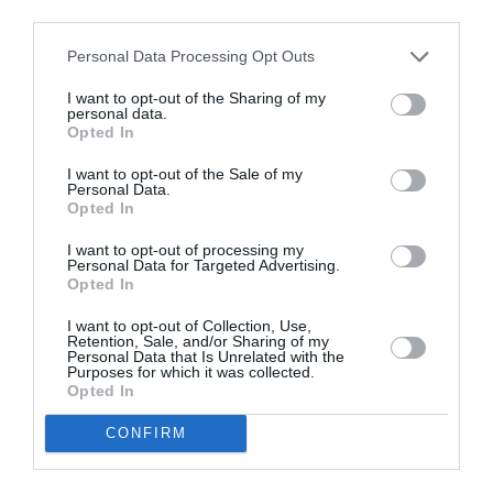
third parties.
Personal Data Processing Opt Outs
Σχετικά Άρθρα
I want to opt-out of the Sharing of my
personal data.
Opted In
I want to opt-out of the Sale of my
Personal Data.
Opted In
I want to opt-out of processing my
Τα Στενά
Παράξενος βυθός –
Personal Data for Targeted Advertising.
Παπούτσια, της
Ο Ψαράς ο
Opted In
Ζωρζ Σαρή σε
Ποσειδώνας & η
σκηνοθεσία
Αόρατη Γοργόνα,
I want to opt-out of Collection, Use,
Αθανασίας
του Πέτρου Α.
Retention, Sale, and/or Sharing of my
Καλογιάννη στον
Καφαντόγια στη
Personal Data that Is Unrelated with the
Purposes for which it was collected.
Κινηματογράφο
Σαρωνίδα
Opted In
Αθηναία
CONFIRM