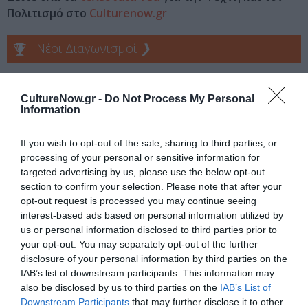
Πολιτισμό στο
Culturenow.gr
Νέοι Διαγωνισμοί
❯
Tags
CultureNow.gr -
Do Not Process My Personal
ΕΚΔΟΣΕΙΣ ΜΕΤΑΙΧΜΙΟ
ΠΑΙΔΙΚΟ ΒΙΒΛΙΟ
Information
If you wish to opt-out of the sale, sharing to third parties, or
Newsletter
processing of your personal or sensitive information for
Κάθε βδομάδα στο e-mail σας τα τελευταία νέα για
targeted advertising by us, please use the below opt-out
την Τέχνη και τον Πολιτισμό!
section to confirm your selection. Please note that after your
opt-out request is processed you may continue seeing
interest-based ads based on personal information utilized by
us or personal information disclosed to third parties prior to
your opt-out. You may separately opt-out of the further
disclosure of your personal information by third parties on the
IAB’s list of downstream participants. This information may
Ακολουθήστε το Culturenow.gr
also be disclosed by us to third parties on the
IAB’s List of
Downstream Participants
that may further disclose it to other