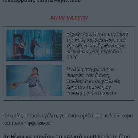
Μετάφραση: Μαρία Αγγελίδου
ΜΗΝ ΧΑΣΕΙΣ!
«Αρσέν Λουπέν: Το μυστήριο
της Κούφιας Βελόνας», από
την Αθηνά Χατζηαθανασίου
σε καλοκαιρινή περιοδεία
2026
Η Αλίκη στη χώρα των
ψαριών, του Γιάννη
Ξανθούλη σε σκηνοθεσία
Χρήστου Τριπόδη σε
καλοκαιρινή περιοδεία
Ιστορίες με πολύ γέλιο, για ένα κορίτσι με πολύ πείσμα
και πολλή φαντασία!
Δε θέλω να χτενίσω τα μαλλιά μου
Η Καρλότα ξέρει