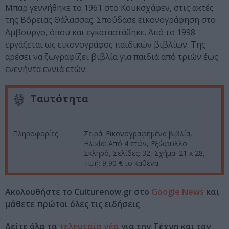
Μπαρ γεννήθηκε το 1961 στο Κουκσχάφεν, στις ακτές
της Βόρειας Θάλασσας. Σπούδασε εικονογράφηση στο
Αμβούργο, όπου και εγκαταστάθηκε. Από το 1998
εργάζεται ως εικονογράφος παιδικών βιβλίων. Της
αρέσει να ζωγραφίζει βιβλία για παιδιά από τριών έως
ενενήντα εννιά ετών.
Ταυτότητα
Πληροφορίες
Σειρά: Εικονογραφημένα βιβλία,
Ηλικία: Από 4 ετών, Εξώφυλλο:
Σκληρό, Σελίδες: 32, Σχήμα: 21 x 28,
Τιμή: 9,90 € το καθένα.
Ακολουθήστε το Culturenow.gr στο
Google News
και
μάθετε πρώτοι όλες τις ειδήσεις
Δείτε όλα τα
τελευταία νέα
για την Τέχνη και τον