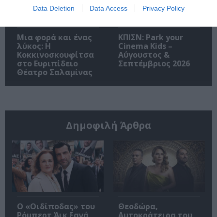
Data Deletion
Data Access
Privacy Policy
Μια φορά και ένας
ΚΠΙΣΝ: Park your
λύκος: Η
Cinema Kids –
Κοκκινοσκουφίτσα
Αύγουστος &
στο Ευριπίδειο
Σεπτέμβριος 2026
Θέατρο Σαλαμίνας
Δημοφιλή Άρθρα
O «Οιδίποδας» του
Θεοδώρα,
Ρόμπερτ Άικ ξανά
Αυτοκράτειρα του