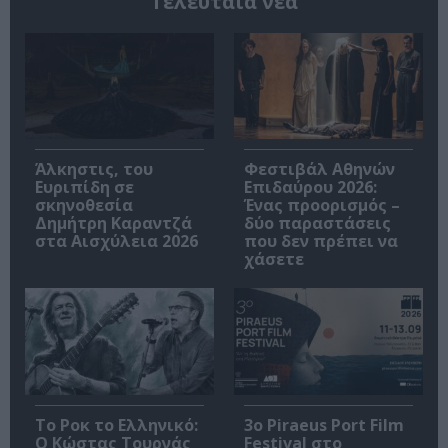
Τελευταία νέα
Άλκηστις, του
Φεστιβάλ Αθηνών
Ευριπίδη σε
Επιδαύρου 2026:
σκηνοθεσία
Ένας προορισμός –
Δημήτρη Καραντζά
δύο παραστάσεις
στα Αισχύλεια 2026
που δεν πρέπει να
χάσετε
Το Ροκ το Ελληνικό:
3o Piraeus Port Film
Ο Κώστας Τουρνάς
Festival στο