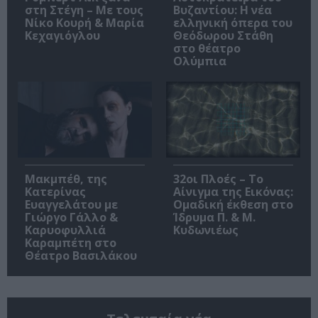
στη Στέγη – Με τους
Βυζαντίου: Η νέα
Νίκο Κουρή & Μαρία
ελληνική όπερα του
Κεχαγιόγλου
Θεόδωρου Στάθη
στο θέατρο
Ολύμπια
Μακμπέθ, της
32οι Πλοές – Το
Κατερίνας
Αίνιγμα της Εικόνας:
Ευαγγελάτου με
Ομαδική έκθεση στο
Γιώργο Γάλλο &
Ίδρυμα Π. & Μ.
Καρυοφυλλιά
Κυδωνιέως
Καραμπέτη στο
Θέατρο Βασιλάκου