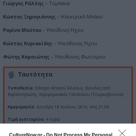
Γιώργος Ράλλης
– Τύμπανα
Κώστας Ξηρογιάννης
– Ηλεκτρικό Μπάσο
Ρομίνα Μούτου
– Υπεύθυνη Ήχου
Κώστας Κυριακίδης
– Υπεύθυνος Ήχου
Φώτης Καρσιώτης
– Υπεύθυνος Φωτισμού
Ταυτότητα
Τοποθεσία
: Θέατρο Αττικού Άλσους, Είσοδος από
Καρπενησιώτη, περιφερειακός Γαλατσίου (Τουρκοβούνια)
Ημερομηνία
: Δευτέρα 18 Ιουλίου 2016, στις 21.00
Τιμή εισιτηρίου
: 4 ευρώ
Προπώληση
: τηλ. 211 1000 365 & www.ticket365.gr
CultureNow.gr -
Do Not Process My Personal