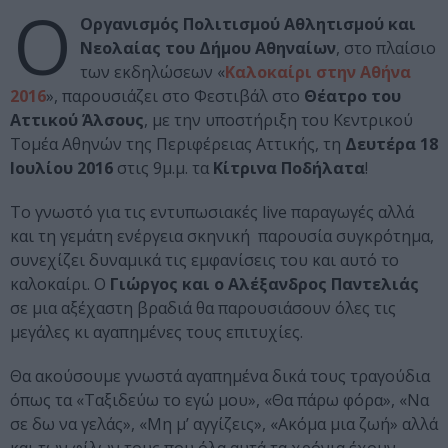
O
Οργανισμός Πολιτισμού Αθλητισμού και
Νεολαίας του Δήμου Αθηναίων
, στο πλαίσιο
των εκδηλώσεων «
Καλοκαίρι στην Αθήνα
2016
», παρουσιάζει στο Φεστιβάλ στο
Θέατρο του
Αττικού Άλσους
, με την υποστήριξη του Κεντρικού
Τομέα Αθηνών της Περιφέρειας Αττικής, τη
Δευτέρα 18
Ιουλίου 2016
στις 9μ.μ. τα
Κίτρινα Ποδήλατα
!
Το γνωστό για τις εντυπωσιακές live παραγωγές αλλά
και τη γεμάτη ενέργεια σκηνική παρουσία συγκρότημα,
συνεχίζει δυναμικά τις εμφανίσεις του και αυτό το
καλοκαίρι. Ο
Γιώργος και ο Αλέξανδρος Παντελιάς
σε μια αξέχαστη βραδιά θα παρουσιάσουν όλες τις
μεγάλες κι αγαπημένες τους επιτυχίες.
Θα ακούσουμε γνωστά αγαπημένα δικά τους τραγούδια
όπως τα «Ταξιδεύω το εγώ μου», «Θα πάρω φόρα», «Να
σε δω να γελάς», «Μη μ’ αγγίζεις», «Ακόμα μια ζωή» αλλά