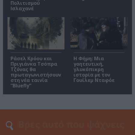
Πολιτισμού
Ισλαχανέ
Ράσελ Κρόου και
Η Φήμη: Mια
Πριγιάνκα Τσόπρα
γοητευτική,
Τζόνας θα
γλυκόπικρη
πρωταγωνιστήσουν
ιστορία με τον
στη νέα ταινία
Γουίλεμ Νταφόε
“Bluefly”