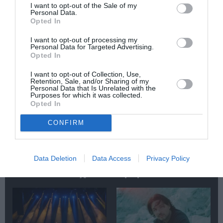
I want to opt-out of the Sale of my
Personal Data.
Opted In
Newsletter
Κάθε βδομάδα στο e-mail σας τα τελευταία νέα για
I want to opt-out of processing my
Personal Data for Targeted Advertising.
την Τέχνη και τον Πολιτισμό!
Opted In
I want to opt-out of Collection, Use,
Retention, Sale, and/or Sharing of my
Personal Data that Is Unrelated with the
Purposes for which it was collected.
Opted In
Ακολουθήστε το Culturenow.gr
CONFIRM
Data Deletion
Data Access
Privacy Policy
Σχετικά Άρθρα