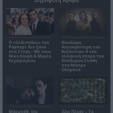
Δημοφιλή Άρθρα
O «Οιδίποδας» του
Θεοδώρα,
Ρόμπερτ Άικ ξανά
Αυτοκράτειρα του
στη Στέγη – Με τους
Βυζαντίου: Η νέα
Νίκο Κουρή & Μαρία
ελληνική όπερα του
Κεχαγιόγλου
Θεόδωρου Στάθη
στο θέατρο
Ολύμπια
Μακμπέθ, της
32οι Πλοές – Το