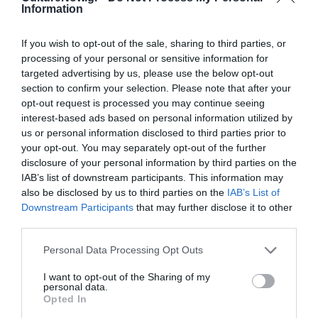
Information
Και την ημέρα της παράστασης στο ταμείο του θεάτρου 19:00
– 21:00.
If you wish to opt-out of the sale, sharing to third parties, or
processing of your personal or sensitive information for
Πληροφορίες
: τηλ. 210 5284800, 210 5284851 – 853 & 854
targeted advertising by us, please use the below opt-out
section to confirm your selection. Please note that after your
www.opanda.gr
opt-out request is processed you may continue seeing
interest-based ads based on personal information utilized by
us or personal information disclosed to third parties prior to
Ακολουθήστε το Culturenow.gr στο
Google News
και
your opt-out. You may separately opt-out of the further
μάθετε πρώτοι όλες τις ειδήσεις
disclosure of your personal information by third parties on the
IAB’s list of downstream participants. This information may
also be disclosed by us to third parties on the
IAB’s List of
Δείτε όλα τα
τελευταία νέα
για την Τέχνη και τον
Downstream Participants
that may further disclose it to other
Πολιτισμό στο
Culturenow.gr
third parties.
Νέοι Διαγωνισμοί
❯
Personal Data Processing Opt Outs
I want to opt-out of the Sharing of my
Tags
personal data.
Opted In
ΚΙΤΡΙΝΑ ΠΟΔΗΛΑΤΑ