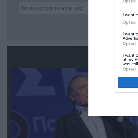
Opted 
I want t
Ακο
Opted 
I want 
Advertis
Opted 
Σ
I want t
of my P
was col
Opted 