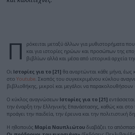
Π
ρόκειται μεταξύ άλλων για μυθιστορήματα που
και για ιστορίες ηρώων και προσώπων της επ
βιβλίων αλλά και μέσα από ιστορικά αρχεία τη
Οι
Ιστορίες για το [21]
θα αναρτώνται κάθε μήνα, έως κ
στο
Youtube
. Σκοπός του συγκεκριμένου κύκλου αναγν
βιβλιοθήκης, μικροί και μεγάλοι να παρακολουθήσουν 
Ο κύκλος αναγνώσεων
Ιστορίες για το [21]
εντάσσεται
την έναρξη την Ελληνικής Επανάστασης, καθώς και στο
προάγει την παιδεία, την έρευνα και την πολιτιστική δ
Η ηθοποιός
Μαρία Ναυπλιώτου
διαβάζει το απόσπα
Οι πρόδρομοι του εικοσιένα»
(Εκδόσεις Πεχλιβανίδης