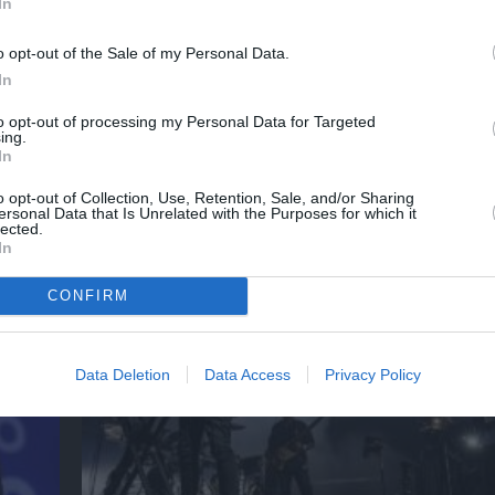
In
o opt-out of the Sale of my Personal Data.
λουθήστε το Culturenow.gr
In
to opt-out of processing my Personal Data for Targeted
ing.
In
χετικά Άρθρα
o opt-out of Collection, Use, Retention, Sale, and/or Sharing
ersonal Data that Is Unrelated with the Purposes for which it
lected.
In
CONFIRM
Data Deletion
Data Access
Privacy Policy