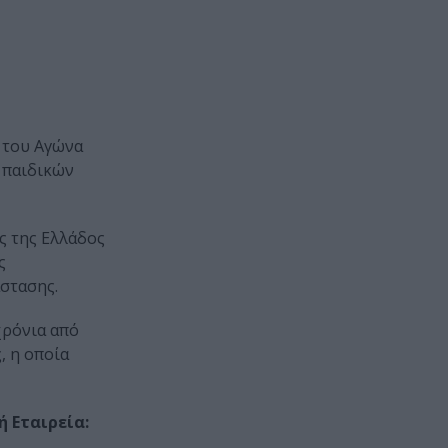
 του Αγώνα
 παιδικών
ης της Ελλάδος
ς
άστασης.
χρόνια από
, η οποία
 Εταιρεία: