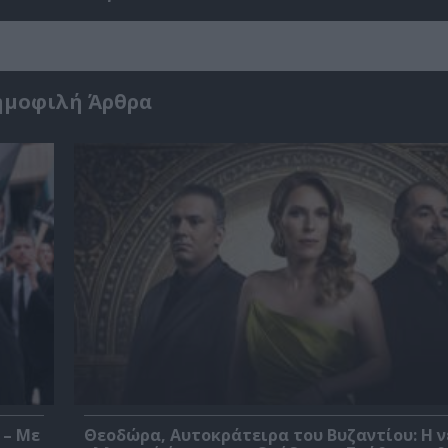
ημοφιλή Άρθρα
 – Με
Θεοδώρα, Αυτοκράτειρα του Βυζαντίου: Η ν