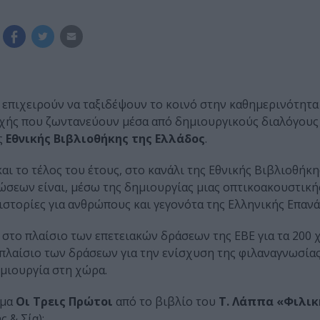
 επιχειρούν να ταξιδέψουν το κοινό στην καθημερινότητα
οχής που ζωντανεύουν μέσα από δημιουργικούς διαλόγους
ς
Εθνικής Βιβλιοθήκης της Ελλάδος
.
αι το τέλος του έτους, στο κανάλι της Εθνικής Βιβλιοθήκ
ώσεων είναι, μέσω της δημιουργίας μιας οπτικοακουστική
ιστορίες για ανθρώπους και γεγονότα της Ελληνικής Επαν
 στο πλαίσιο των επετειακών δράσεων της ΕΒΕ για τα 200 
 πλαίσιο των δράσεων για την ενίσχυση της φιλαναγνωσίας
ημιουργία στη χώρα.
σμα
Οι Τρεις Πρώτοι
από το βιβλίο του
Τ. Λάππα «Φιλική
 & Σία):