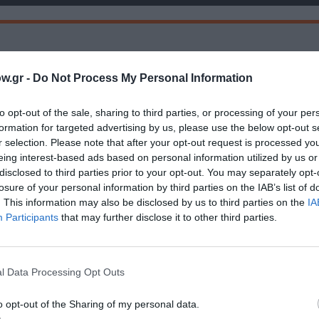
w.gr -
Do Not Process My Personal Information
μάθετε πρώτοι όλες τις ειδήσεις
to opt-out of the sale, sharing to third parties, or processing of your per
formation for targeted advertising by us, please use the below opt-out s
ολιτισμό στο
Culturenow.gr
r selection. Please note that after your opt-out request is processed y
eing interest-based ads based on personal information utilized by us or
disclosed to third parties prior to your opt-out. You may separately opt-
r
Δες
losure of your personal information by third parties on the IAB’s list of
. This information may also be disclosed by us to third parties on the
IA
Participants
that may further disclose it to other third parties.
ΙΑ ΝΑΥΠΛΙΩΤΟΥ
l Data Processing Opt Outs
o opt-out of the Sharing of my personal data.
νη και τον Πολιτισμό!