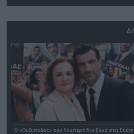
Δ
O «Οιδίποδας» του Ρόμπερτ Άικ ξανά στη Στέγη