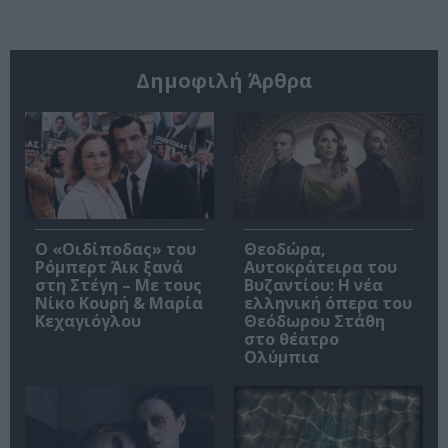
Δημοφιλή Άρθρα
O «Οιδίποδας» του
Θεοδώρα,
Ρόμπερτ Άικ ξανά
Αυτοκράτειρα του
στη Στέγη – Με τους
Βυζαντίου: Η νέα
Νίκο Κουρή & Μαρία
ελληνική όπερα του
Κεχαγιόγλου
Θεόδωρου Στάθη
στο θέατρο
Ολύμπια