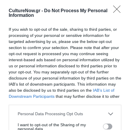
Για περισσότερες πληροφορίες και δηλώσεις
CultureNow.gr -
Do Not Process My Personal
συμμετοχής πατήστε
εδώ
.
Information
Οι υποψήφιοι/υποψήφιες θα πρέπει να υποβάλουν
If you wish to opt-out of the sale, sharing to third parties, or
ηλεκτρονικά την αίτησή τους για το πρόγραμμα
processing of your personal or sensitive information for
πρακτικής άσκησης, συμπληρώνοντας την ειδική
targeted advertising by us, please use the below opt-out
φόρμα υποβολής αίτησης, έως τις 3 Φεβρουαρίου 2023,
section to confirm your selection. Please note that after your
opt-out request is processed you may continue seeing
στις 10:00 π.μ. (EST).
interest-based ads based on personal information utilized by
us or personal information disclosed to third parties prior to
Ακολουθήστε το Culturenow.gr στο
Google News
και
your opt-out. You may separately opt-out of the further
μάθετε πρώτοι όλες τις ειδήσεις
disclosure of your personal information by third parties on the
IAB’s list of downstream participants. This information may
Δείτε όλα τα
τελευταία νέα
για την Τέχνη και τον
also be disclosed by us to third parties on the
IAB’s List of
Πολιτισμό στο
Culturenow.gr
Downstream Participants
that may further disclose it to other
third parties.
Νέοι Διαγωνισμοί
❯
Personal Data Processing Opt Outs
Tags
I want to opt-out of the Sharing of my
personal data.