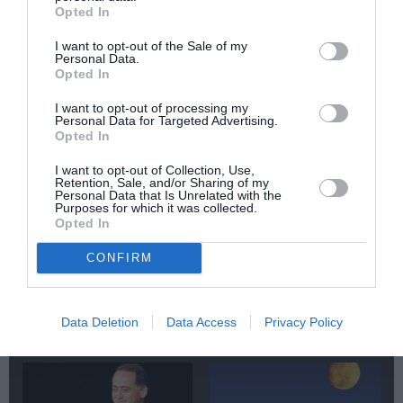
Opted In
ΑΝΑΚΟΙΝΩΣΕΙΣ
ΠΡΟΣΚΛΗΣΕΙΣ ΕΝΔΙΑΦΕΡΟΝΤΟΣ
I want to opt-out of the Sale of my
Personal Data.
Newsletter
Opted In
Κάθε βδομάδα στο e-mail σας τα τελευταία νέα για
I want to opt-out of processing my
την Τέχνη και τον Πολιτισμό!
Personal Data for Targeted Advertising.
Opted In
I want to opt-out of Collection, Use,
Retention, Sale, and/or Sharing of my
Personal Data that Is Unrelated with the
Purposes for which it was collected.
Opted In
Ακολουθήστε το Culturenow.gr
CONFIRM
Data Deletion
Data Access
Privacy Policy
Σχετικά Άρθρα