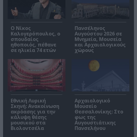
Ο Νίκος
Πανσέληνος
Καλογερόπουλος, ο
Αυγούστου 2026 σε
σπουδαίος
Μνημεία, Μουσεία
ηθοποιός, πέθανε
και Αρχαιολογικούς
σε ηλικία 74 ετών
χώρους
Εθνική Λυρική
Αρχαιολογικό
Σκηνή: Ανακοίνωση
Μουσείο
ακρόασης για την
Θεσσαλονίκης: Στο
κάλυψη θέσης
φως της
μουσικού στα
Αυγουστιάτικης
Βιολοντσέλα
Πανσελήνου