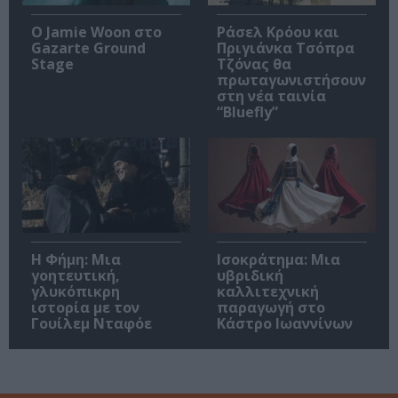
Ο Jamie Woon στο
Ράσελ Κρόου και
Gazarte Ground
Πριγιάνκα Τσόπρα
Stage
Τζόνας θα
πρωταγωνιστήσουν
στη νέα ταινία
“Bluefly”
Η Φήμη: Mια
Ισοκράτημα: Μια
γοητευτική,
υβριδική
γλυκόπικρη
καλλιτεχνική
ιστορία με τον
παραγωγή στο
Γουίλεμ Νταφόε
Κάστρο Ιωαννίνων