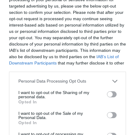
targeted advertising by us, please use the below opt-out
Ακολουθήστε το Culturenow.gr
section to confirm your selection. Please note that after your
opt-out request is processed you may continue seeing
interest-based ads based on personal information utilized by
us or personal information disclosed to third parties prior to
your opt-out. You may separately opt-out of the further
Σχετικά Άρθρα
disclosure of your personal information by third parties on the
IAB’s list of downstream participants. This information may
also be disclosed by us to third parties on the
IAB’s List of
Downstream Participants
that may further disclose it to other
third parties.
Personal Data Processing Opt Outs
I want to opt-out of the Sharing of my
Η νέα ταινία
Οι ταινίες που θα
personal data.
“Without Blood” της
δούμε στις
Opted In
Αντζελίνα Τζολί θα
κινηματογραφικές
κάνει πρεμιέρα τον
αίθουσες από την
I want to opt-out of the Sale of my
Σεπτέμβριο
Πέμπτη 6
Personal Data.
Αυγούστου
Opted In
I want to opt-out of processing my