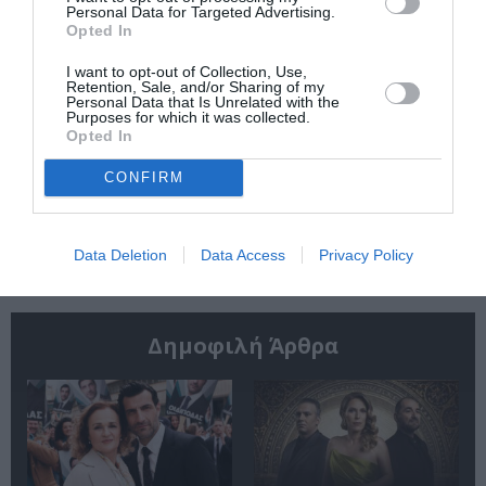
Personal Data for Targeted Advertising.
Opted In
I want to opt-out of Collection, Use,
Retention, Sale, and/or Sharing of my
Personal Data that Is Unrelated with the
Purposes for which it was collected.
Αύγουστος 2026 στο
Ο Γούντι Χάρελσον
Opted In
Cinobo: Δυνατές
θα τιμηθεί με το
σειρές και
βραβείο «Καρδιά
CONFIRM
πρεμιέρες που δεν
του Σαράγεβο» στο
βρίσκεις πουθενά
32ο Φεστιβάλ
αλλού!
Κινηματογράφου
Data Deletion
Data Access
Privacy Policy
Δημοφιλή Άρθρα