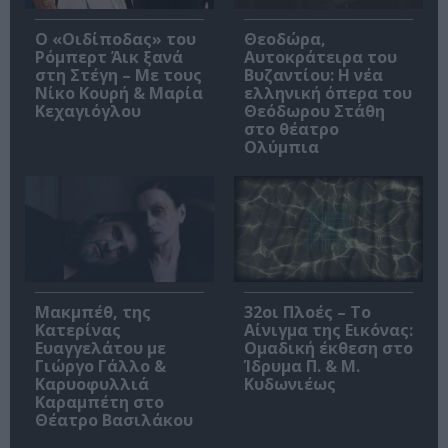
O «Οιδίποδας» του
Θεοδώρα,
Ρόμπερτ Άικ ξανά
Αυτοκράτειρα του
στη Στέγη – Με τους
Βυζαντίου: Η νέα
Νίκο Κουρή & Μαρία
ελληνική όπερα του
Κεχαγιόγλου
Θεόδωρου Στάθη
στο θέατρο
Ολύμπια
Μακμπέθ, της
32οι Πλοές – Το
Κατερίνας
Αίνιγμα της Εικόνας:
Ευαγγελάτου με
Ομαδική έκθεση στο
Γιώργο Γάλλο &
Ίδρυμα Π. & Μ.
Καρυοφυλλιά
Κυδωνιέως
Καραμπέτη στο
Θέατρο Βασιλάκου