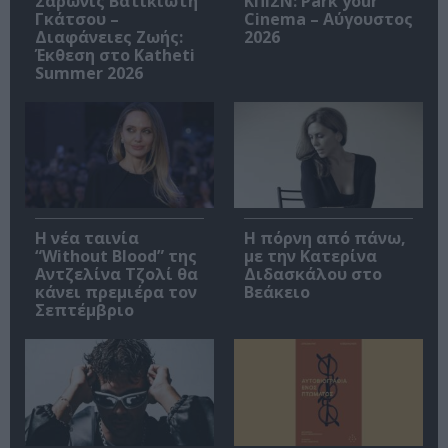
Σαρωνίς Βατικιώτη
ΚΠΙΣΝ: Park your
Γκάτσου –
Cinema – Αύγουστος
Διαφάνειες Ζωής:
2026
Έκθεση στο Katheti
Summer 2026
Η νέα ταινία
Η πόρνη από πάνω,
“Without Blood” της
με την Κατερίνα
Αντζελίνα Τζολί θα
Διδασκάλου στο
κάνει πρεμιέρα τον
Βεάκειο
Σεπτέμβριο