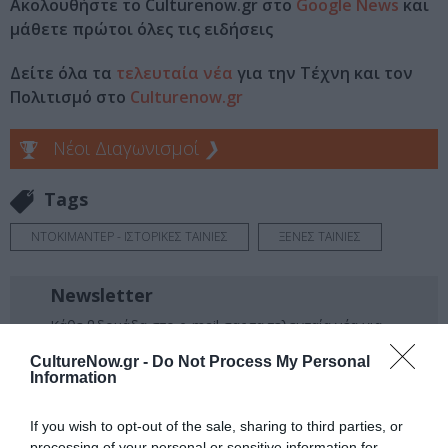
Ακολουθήστε το Culturenow.gr στο
Google News
και
μάθετε πρώτοι όλες τις ειδήσεις
Δείτε όλα τα
τελευταία νέα
για την Τέχνη και τον
Πολιτισμό στο
Culturenow.gr
Νέοι Διαγωνισμοί
❯
Tags
ΝΤΟΚΙΜΑΝΤΕΡ - ΙΣΤΟΡΙΚΕΣ ΤΑΙΝΙΕΣ
ΞΕΝΕΣ ΤΑΙΝΙΕΣ
Newsletter
Κάθε βδομάδα στο e-mail σας τα τελευταία νέα για
την Τέχνη και τον Πολιτισμό!
CultureNow.gr -
Do Not Process My Personal
Information
If you wish to opt-out of the sale, sharing to third parties, or
processing of your personal or sensitive information for