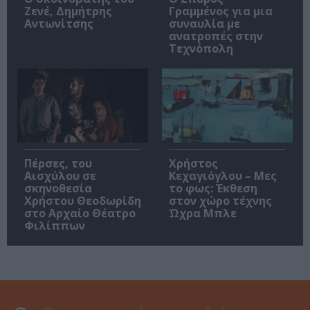
Ζενέ, Δημήτρης
Γραμμένος για μια
Αντωνίτσης
συναυλία με
ανατροπές στην
Τεχνόπολη
Πέρσες, του
Χρήστος
Αισχύλου σε
Κεχαγιόγλου – Μες
σκηνοθεσία
το φως: Έκθεση
Χρήστου Θεοδωρίδη
στον χώρο τέχνης
στο Αρχαίο Θέατρο
Ώχρα Μπλε
Φιλίππων