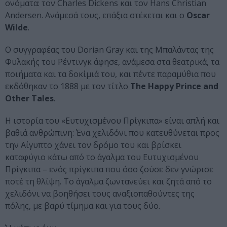
ονόματα: τον Charles Dickens και τον Hans Christian
Andersen. Ανάμεσά τους, επάξια στέκεται και ο
Oscar
Wilde
.
Ο συγγραφέας του Dorian Gray και της Μπαλάντας της
Φυλακής του Ρέντινγκ άφησε, ανάμεσα στα θεατρικά, τα
ποιήματα και τα δοκίμιά του, και πέντε παραμύθια που
εκδόθηκαν το 1888 με τον τίτλο
The Happy Prince and
Other Tales
.
Η ιστορία του «Ευτυχισμένου Πρίγκιπα» είναι απλή και
βαθιά ανθρώπινη: Ένα χελιδόνι που κατευθύνεται προς
την Αίγυπτο χάνει τον δρόμο του και βρίσκει
καταφύγιο κάτω από το άγαλμα του Ευτυχισμένου
Πρίγκιπα – ενός πρίγκιπα που όσο ζούσε δεν γνώρισε
ποτέ τη θλίψη. Το άγαλμα ζωντανεύει και ζητά από το
χελιδόνι να βοηθήσει τους αναξιοπαθούντες της
πόλης, με βαρύ τίμημα και για τους δύο.