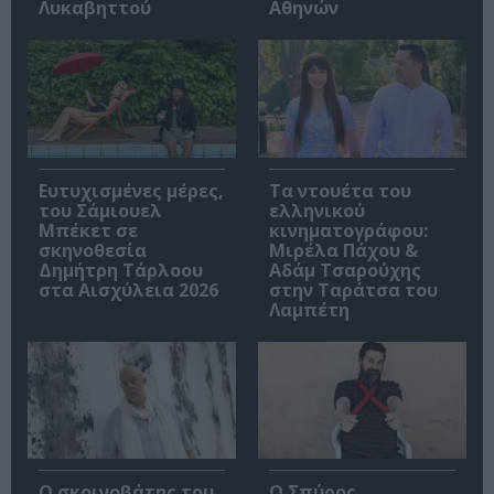
Λυκαβηττού
Αθηνών
Ευτυχισμένες μέρες,
Τα ντουέτα του
του Σάμιουελ
ελληνικού
Μπέκετ σε
κινηματογράφου:
σκηνοθεσία
Μιρέλα Πάχου &
Δημήτρη Τάρλοου
Αδάμ Τσαρούχης
στα Αισχύλεια 2026
στην Ταράτσα του
Λαμπέτη
Ο σκοινοβάτης του
Ο Σπύρος