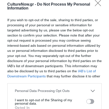
01/03/2026
15/03/2026
29/03/2026
CultureNow.gr -
Do Not Process My Personal
Information
05/04/2026
11:30
If you wish to opt-out of the sale, sharing to third parties, or
processing of your personal or sensitive information for
Τοποθεσία:
targeted advertising by us, please use the below opt-out
section to confirm your selection. Please note that after your
Θέατρο Σοφούλη, Τραπεζούντος 5, Καλαμαριά,
opt-out request is processed you may continue seeing
Θεσσαλονίκη
interest-based ads based on personal information utilized by
us or personal information disclosed to third parties prior to
Θέατρο Σοφούλη
your opt-out. You may separately opt-out of the further
disclosure of your personal information by third parties on the
Eισιτήρια:
IAB’s list of downstream participants. This information may
also be disclosed by us to third parties on the
IAB’s List of
10 και 8 ευρώ, ενηλίκων και παιδικό αντίστοιχα
Downstream Participants
that may further disclose it to other
third parties.
Πληροφορίες / Κρατήσεις:
Personal Data Processing Opt Outs
Τηλ.: 2310423925 |
theatrosofouli.gr
I want to opt-out of the Sharing of my
personal data.
Ακολουθήστε το Culturenow.gr στο
Google News
και
Opted In