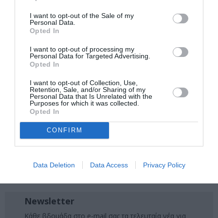
μάθετε πρώτοι όλες τις ειδήσεις
I want to opt-out of the Sale of my
Personal Data.
Δείτε όλα τα
τελευταία νέα
για την Τέχνη και τον
Opted In
Πολιτισμό στο
Culturenow.gr
I want to opt-out of processing my
Personal Data for Targeted Advertising.
Νέοι Διαγωνισμοί
❯
Opted In
I want to opt-out of Collection, Use,
Tags
Retention, Sale, and/or Sharing of my
Personal Data that Is Unrelated with the
Purposes for which it was collected.
ΔΡΑΜΑΤΟΠΟΙΗΜΕΝΗ ΛΟΓΟΤΕΧΝΙΑ
Opted In
ΔΡΑΣΤΗΡΙΟΤΗΤΕΣ ΓΙΑ ΠΑΙΔΙΑ
ΞΕΝΟΙ ΣΥΓΓΡΑΦΕΙΣ
CONFIRM
ΟΣΚΑΡ ΟΥΑΙΛΝΤ
ΠΑΙΔΙΚΕΣ ΠΑΡΑΣΤΑΣΕΙΣ 2025 – 2026
ΠΑΙΔΙΚΕΣ ΠΑΡΑΣΤΑΣΕΙΣ ΚΑΙ ΕΚΘΕΣΕΙΣ ΓΙΑ ΠΑΙΔΙΑ
Data Deletion
Data Access
Privacy Policy
ΠΑΙΔΙΚΟ ΒΙΒΛΙΟ
Newsletter
Κάθε βδομάδα στο e-mail σας τα τελευταία νέα για