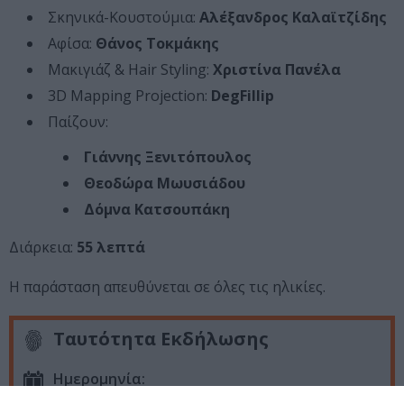
Σκηνικά-Κουστούμια:
Αλέξανδρος Καλαϊτζίδης
Αφίσα:
Θάνος Τοκμάκης
Μακιγιάζ & Hair Styling:
Χριστίνα Πανέλα
3D Mapping Projection:
DegFillip
Παίζουν:
Γιάννης Ξενιτόπουλος
Θεοδώρα Μωυσιάδου
Δόμνα Κατσουπάκη
Διάρκεια:
55 λεπτά
Η παράσταση απευθύνεται σε όλες τις ηλικίες.
Ταυτότητα Εκδήλωσης
Ημερομηνία: