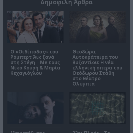
Δημοφιλή Άρθρα
O «Οιδίποδας» του
Θεοδώρα,
Ρόμπερτ Άικ ξανά
Αυτοκράτειρα του
στη Στέγη – Με τους
Βυζαντίου: Η νέα
Νίκο Κουρή & Μαρία
ελληνική όπερα του
Κεχαγιόγλου
Θεόδωρου Στάθη
στο θέατρο
Ολύμπια
Μακμπέθ, της
32οι Πλοές – Το