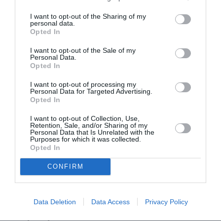
ομοφυλοφιλίας
I want to opt-out of the Sharing of my
personal data.
ΘΕΑΤΡΟ - ΧΟΡΟΣ / ΝΕΑ
Opted In
Θέατρο Πορεία:
Ανακοίνωση
I want to opt-out of the Sale of my
Personal Data.
Ρεπερτορίου
Opted In
2025-26
I want to opt-out of processing my
Personal Data for Targeted Advertising.
Opted In
I want to opt-out of Collection, Use,
ΒΙΒΛΙΟ / ΝΕΕΣ ΕΚΔΟΣΕΙΣ
Retention, Sale, and/or Sharing of my
Personal Data that Is Unrelated with the
Όσκαρ Ουάιλντ –
Purposes for which it was collected.
Opted In
«Πένα, Πενάκι,
Δηλητήριο:
CONFIRM
Σπουδή στο
πράσινο»: Νέο
βιβλίο από τις
Data Deletion
Data Access
Privacy Policy
εκδόσεις
Στερέωμα