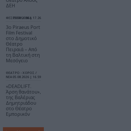
Θέατρο Άλσος
ΔΕΗ
ΦΕΣΤΙΒΑΛ / ΝΕΑ
05.08.2026 | 17.26
3o Piraeus Port
Film Festival
στο Δημοτικό
Θέατρο
Πειραιά – Από
τη Βαλτική στη
Μεσόγειο
ΘΕΑΤΡΟ - ΧΟΡΟΣ /
ΝΕΑ
05.08.2026 | 16.59
«DEADLIFT.
Άρση θανάτου»,
της Βαλέριας
Δημητριάδου
στο Θέατρο
Εμπορικόν