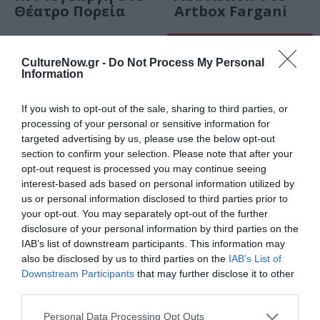
Θέατρο Πορεία
Artbox Fargani
ΜΟΥΣΙΚΗ / ΜΟΥΣΙΚΑ ΝΕΑ
CultureNow.gr -
Do Not Process My Personal
Ρίχαρντ Στράους
Information
– Σαλώμη: Όπερα
κοντσερτάντε με
If you wish to opt-out of the sale, sharing to third parties, or
την Κρατική
processing of your personal or sensitive information for
Ορχήστρα
targeted advertising by us, please use the below opt-out
Αθηνών στο
section to confirm your selection. Please note that after your
Μέγαρο
opt-out request is processed you may continue seeing
Μουσικής
interest-based ads based on personal information utilized by
ΒΙΒΛΙΟ / ΝΕΑ
us or personal information disclosed to third parties prior to
Βρετανική
your opt-out. You may separately opt-out of the further
Βιβλιοθήκη:
disclosure of your personal information by third parties on the
Ανατύπωσε την
IAB’s list of downstream participants. This information may
κάρτα μέλους του
also be disclosed by us to third parties on the
IAB’s List of
Όσκαρ Ουάιλντ –
Downstream Participants
that may further disclose it to other
Είχε διαγραφεί
third parties.
λόγω
Personal Data Processing Opt Outs