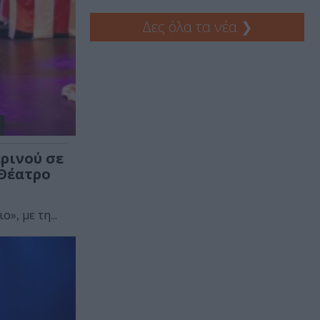
Δες όλα τα νέα
❯
ερινού σε
 Θέατρο
», με τη...