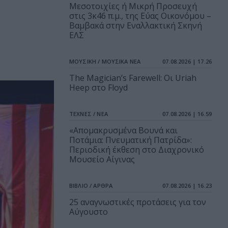
Μεσοτοιχίες ή Μικρή Προσευχή
στις 3κ46 π.μ., της Εύας Οικονόμου –
Βαμβακά στην Εναλλακτική Σκηνή
ΕΛΣ
ΜΟΥΣΙΚΗ / ΜΟΥΣΙΚΑ ΝΕΑ
07.08.2026 | 17.26
The Magician’s Farewell: Οι Uriah
Heep στο Floyd
ΤΕΧΝΕΣ / ΝΕΑ
07.08.2026 | 16.59
«Απομακρυσμένα Βουνά και
Ποτάμια: Πνευματική Πατρίδα»:
Περιοδική έκθεση στο Διαχρονικό
Μουσείο Αίγινας
ΒΙΒΛΙΟ / ΑΡΘΡΑ
07.08.2026 | 16.23
25 αναγνωστικές προτάσεις για τον
Αύγουστο