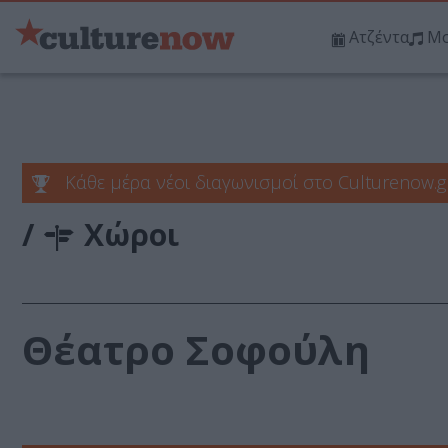
Ατζέντα
Μο
Κάθε μέρα νέοι διαγωνισμοί στο Culturenow.g
/
Χώροι
Θέατρο Σοφούλη