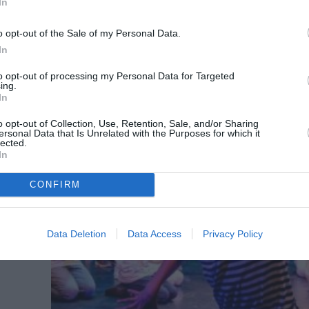
σος»
In
Το θέατρο Σοφούλη παρουσιάζει για δεύτερη χ
διαδραστική παράσταση...
o opt-out of the Sale of my Personal Data.
In
to opt-out of processing my Personal Data for Targeted
ο
ing.
In
o opt-out of Collection, Use, Retention, Sale, and/or Sharing
νο
ersonal Data that Is Unrelated with the Purposes for which it
lected.
In
CONFIRM
Data Deletion
Data Access
Privacy Policy