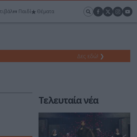
τιβάλ
Παιδί
Θέματα
Δες εδώ!
❯
Τελευταία νέα