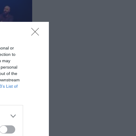
sonal or
ection to
ou may
 personal
out of the
 downstream
B’s List of
άντζαροι,
 2η