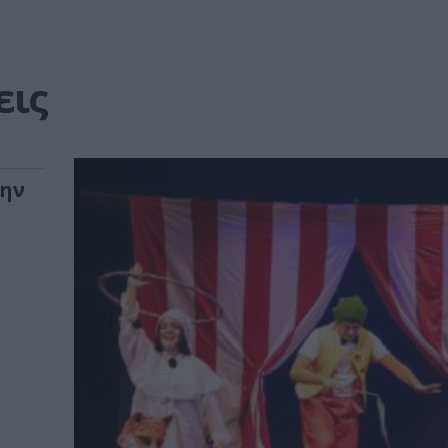
εις
την