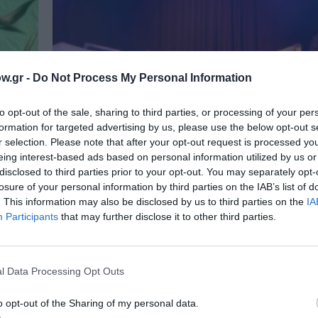
w.gr -
Do Not Process My Personal Information
to opt-out of the sale, sharing to third parties, or processing of your per
formation for targeted advertising by us, please use the below opt-out s
r selection. Please note that after your opt-out request is processed y
eing interest-based ads based on personal information utilized by us or
disclosed to third parties prior to your opt-out. You may separately opt-
losure of your personal information by third parties on the IAB’s list of
. This information may also be disclosed by us to third parties on the
IA
Participants
that may further disclose it to other third parties.
ΑΠΟ: 07/12/2025 ΕΩΣ: 04/01/2026
l Data Processing Opt Outs
Η αγέλαστη πολιτεία και οι καλικ
των Χάρη και Πάνου Κατσιμίχα για
o opt-out of the Sharing of my personal data.
χρονιά στο Θέατρο Σοφούλη