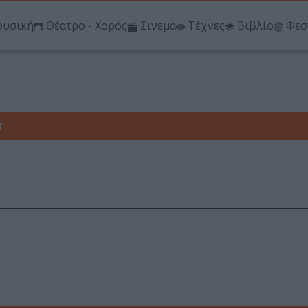
υσική
Θέατρο - Χορός
Σινεμά
Τέχνες
Βιβλίο
Φεσ
r