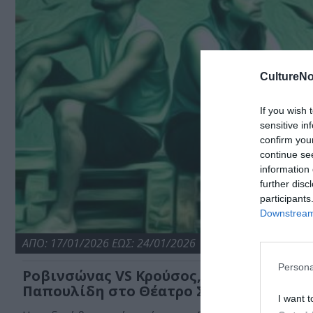
CultureNo
If you wish 
sensitive in
confirm you
continue se
information 
further disc
participants
Downstream 
ΑΠΟ: 17/01/2026 ΕΩΣ: 24/01/2026
Persona
Ροβινσώνας VS Κρούσος, του Στάθη
Παπουλίδη στο Θέατρο Σοφούλη
I want t