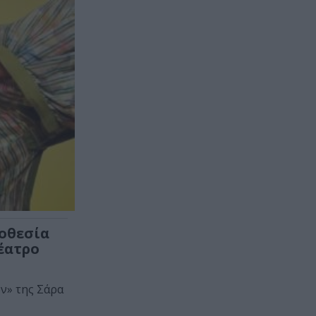
οθεσία
έατρο
ν» της Σάρα