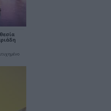
οθεσία
αριάδη
πιτυχημένο