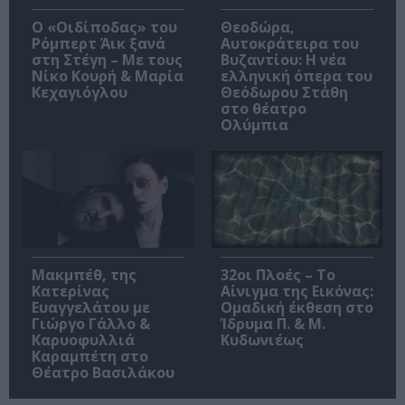
O «Οιδίποδας» του
Θεοδώρα,
Ρόμπερτ Άικ ξανά
Αυτοκράτειρα του
στη Στέγη – Με τους
Βυζαντίου: Η νέα
Νίκο Κουρή & Μαρία
ελληνική όπερα του
Κεχαγιόγλου
Θεόδωρου Στάθη
στο θέατρο
Ολύμπια
Μακμπέθ, της
32οι Πλοές – Το
Κατερίνας
Αίνιγμα της Εικόνας:
Ευαγγελάτου με
Ομαδική έκθεση στο
Γιώργο Γάλλο &
Ίδρυμα Π. & Μ.
Καρυοφυλλιά
Κυδωνιέως
Καραμπέτη στο
Θέατρο Βασιλάκου