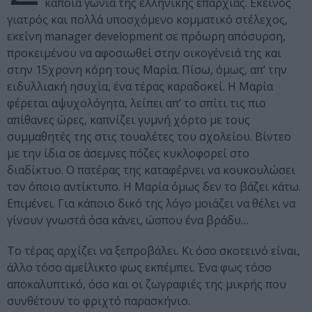
κάποια γωνιά της ελληνικής επαρχίας. Εκείνος
γιατρός και πολλά υποσχόμενο κομματικό στέλεχος,
εκείνη manager development σε πρόωρη απόσυρση,
προκειμένου να αφοσιωθεί στην οικογένειά της και
στην 15χρονη κόρη τους Μαρία. Πίσω, όμως, απ’ την
ειδυλλιακή ησυχία, ένα τέρας καραδοκεί. Η Μαρία
φέρεται αψυχολόγητα, λείπει απ’ το σπίτι τις πιο
απίθανες ώρες, καπνίζει γυμνή χόρτο με τους
συμμαθητές της στις τουαλέτες του σχολείου. Βίντεο
με την ίδια σε άσεμνες πόζες κυκλοφορεί στο
διαδίκτυο. Ο πατέρας της καταφέρνει να κουκουλώσει
τον όποιο αντίκτυπο. Η Μαρία όμως δεν το βάζει κάτω.
Επιμένει. Για κάποιο δικό της λόγο μοιάζει να θέλει να
γίνουν γνωστά όσα κάνει, ώσπου ένα βράδυ…
Το τέρας αρχίζει να ξεπροβάλει. Κι όσο σκοτεινό είναι,
άλλο τόσο αμείλικτο φως εκπέμπει. Ένα φως τόσο
αποκαλυπτικό, όσο και οι ζωγραφιές της μικρής που
συνθέτουν το φριχτό παρασκήνιο.