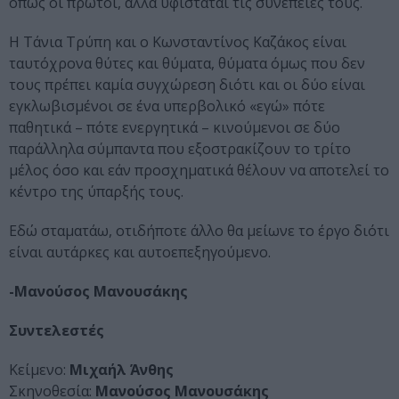
όπως οι πρώτοι, αλλά υφίσταται τις συνέπειές τους.
Η Τάνια Τρύπη και ο Κωνσταντίνος Καζάκος είναι
ταυτόχρονα θύτες και θύματα, θύματα όμως που δεν
τους πρέπει καμία συγχώρεση διότι και οι δύο είναι
εγκλωβισμένοι σε ένα υπερβολικό «εγώ» πότε
παθητικά – πότε ενεργητικά – κινούμενοι σε δύο
παράλληλα σύμπαντα που εξοστρακίζουν το τρίτο
μέλος όσο και εάν προσχηματικά θέλουν να αποτελεί το
κέντρο της ύπαρξής τους.
Εδώ σταματάω, οτιδήποτε άλλο θα μείωνε το έργο διότι
είναι αυτάρκες και αυτοεπεξηγούμενο.
-Μανούσος Μανουσάκης
Συντελεστές
Κείμενο:
Μιχαήλ Άνθης
Σκηνοθεσία:
Μανούσος Μανουσάκης