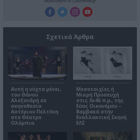
Ακολουθήστε το Culturenow.gr
Σχετικά Άρθρα
Αυτή η νύχτα μένει,
Μεσοτοιχίες ή
του Θάνου
Μικρή Προσευχή
Αλεξανδρή σε
στις 3κ46 π.μ., της
σκηνοθεσία
Εύας Οικονόμου –
Αστέριου Πελτέκη
Βαμβακά στην
στο Θέατρο
Εναλλακτική Σκηνή
Ολύμπια
ΕΛΣ