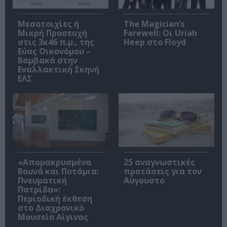
Μεσοτοιχίες ή
The Magician’s
Μικρή Προσευχή
Farewell: Οι Uriah
στις 3κ46 π.μ., της
Heep στο Floyd
Εύας Οικονόμου –
Βαμβακά στην
Εναλλακτική Σκηνή
ΕΛΣ
«Απομακρυσμένα
25 αναγνωστικές
Βουνά και Ποτάμια:
προτάσεις για τον
Πνευματική
Αύγουστο
Πατρίδα»:
Περιοδική έκθεση
στο Διαχρονικό
Μουσείο Αίγινας