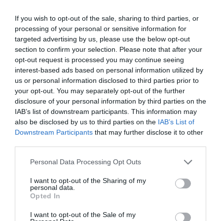
ΠΟΛΙΤΙΚΗΣ ΚΑΙ ΙΣΟΤΗΤΑΣ ΤΩΝ ΦΥΛΩΝ του ΥΠΟΥΡΓΕΙΟΥ
ΕΡΓΑΣΙΑΣ ΚΑΙ ΚΟΙΝΩΝΙΚΩΝ ΥΠΟΘΕΣΕΩΝ. Στο πλαίσια αυτό,
If you wish to opt-out of the sale, sharing to third parties, or
την ημέρα της της πρεμιέρας, θα προηγηθεί βίντεο της
processing of your personal or sensitive information for
καμπάνιας κατά του σεξισμού στην οικογένεια, το σχολικό
targeted advertising by us, please use the below opt-out
section to confirm your selection. Please note that after your
και το εργασιακό περιβάλλον το οποίο και ξεκίνησε το
opt-out request is processed you may continue seeing
υπουργείο Εργασίας και Κοινωνικών Υποθέσεων. Σύμφωνα
interest-based ads based on personal information utilized by
με την υφυπουργό Μαρία Συρεγγέλα, το μήνυμα της
us or personal information disclosed to third parties prior to
καμπάνιας είναι «Ο σεξισμός πληγώνει την κοινωνία.
your opt-out. You may separately opt-out of the further
Αντιμετώπισέ τον στα ίσια» και στόχος των βίντεο που
disclosure of your personal information by third parties on the
προβάλλονται στα μέσα κοινωνικής δικτύωσης είναι η
IAB’s list of downstream participants. This information may
εξάλειψη αντιλήψεων και συμπεριφορών που επιβάλλουν
also be disclosed by us to third parties on the
IAB’s List of
Downstream Participants
that may further disclose it to other
διακρίσεις σε βάρος του γυναικείου ή αντρικού φύλου και
third parties.
καλλιεργούν έμφυλα στερεότυπα.
Personal Data Processing Opt Outs
Ταυτότητα Εκδήλωσης
I want to opt-out of the Sharing of my
personal data.
Ημερομηνία:
Opted In
24/10/2022
01/11/2022
Από:
Εως:
I want to opt-out of the Sale of my