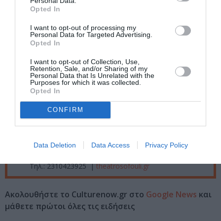
Personal Data.
Δευτέρα-Τρίτη, 21:00
Opted In
Τοποθεσία:
I want to opt-out of processing my
Personal Data for Targeted Advertising.
Opted In
Θέατρο Σοφούλη, Τραπεζούντος 5, Καλαμαριά,
Θεσσαλονίκη
I want to opt-out of Collection, Use,
Retention, Sale, and/or Sharing of my
Personal Data that Is Unrelated with the
Θέατρο Σοφούλη
Purposes for which it was collected.
Opted In
Eισιτήρια:
CONFIRM
15€ | 12€ μειωμένο (ανέργων, μαθητών, φοιτητών,
άνω των 65, ΑμεΑ, πολυτέκνων, εκπαιδευτικών)
Data Deletion
Data Access
Privacy Policy
Πληροφορίες / Κρατήσεις:
Τηλ.: 2310423925 |
theatrosofouli.gr
Ακολουθήστε το Culturenow.gr στο
Google News
και
μάθετε πρώτοι όλες τις ειδήσεις