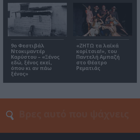
9ο Φεστιβάλ
«ΖΗΤΩ τα λαϊκά
Ντοκιμαντέρ
κορίτσια!», του
Καρύστου – «Ξένος
Παντελή Αμπαζή
εδώ, ξένος εκεί,
στο Θέατρο
όπου κι αν πάω
Ρεματιάς
ξένος»