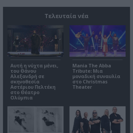
Τελευταία νέα
Αυτή η νύχτα μένει,
Mania The Abba
του Θάνου
Tribute: Μια
Αλεξανδρή σε
μοναδική συναυλία
σκηνοθεσία
στο Christmas
Αστέριου Πελτέκη
Theater
στο Θέατρο
Ολύμπια