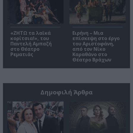
«ΖΗΤΩ τα λαϊκά
Ειρήνη – Μια
κορίτσια!», του
επίσκεψη στο έργο
Παντελή Αμπαζή
του Αριστοφάνη,
στο Θέατρο
από τον Νίκο
Ρεματιάς
Καραθάνο στο
Θέατρο Βράχων
Δημοφιλή Άρθρα