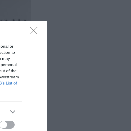
sonal or
ection to
ou may
 personal
out of the
 downstream
B’s List of
κά και