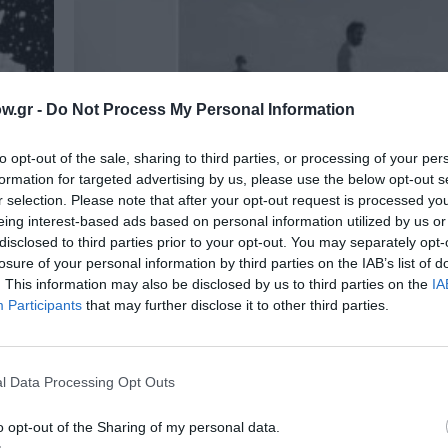
w.gr -
Do Not Process My Personal Information
to opt-out of the sale, sharing to third parties, or processing of your per
formation for targeted advertising by us, please use the below opt-out s
r selection. Please note that after your opt-out request is processed y
eing interest-based ads based on personal information utilized by us or
disclosed to third parties prior to your opt-out. You may separately opt-
losure of your personal information by third parties on the IAB’s list of
. This information may also be disclosed by us to third parties on the
IA
Participants
that may further disclose it to other third parties.
ΦΕΣΤΙΒΑΛ / ΝΕΑ
σι
Φεστιβάλ Θάλασσας 2025: Τι θα
ο
παρακολουθήσουμε τον Αύγουστο
l Data Processing Opt Outs
 του
Το Φεστιβάλ Θάλασσας 2025 επιστρέφει δυναμι
φέτος στο Αμφιθέατρο Νέων Μουδανιών.
o opt-out of the Sharing of my personal data.