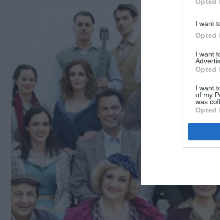
Opted 
I want t
Opted 
I want 
Advertis
Opted 
I want t
of my P
was col
Opted 