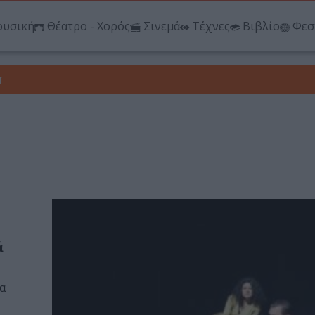
υσική
Θέατρο - Χορός
Σινεμά
Τέχνες
Βιβλίο
Φεσ
r
ά
α