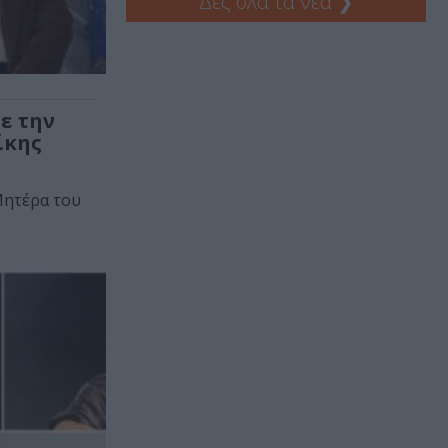
Δες όλα τα νέα
❯
ε την
ίκης
Μητέρα του