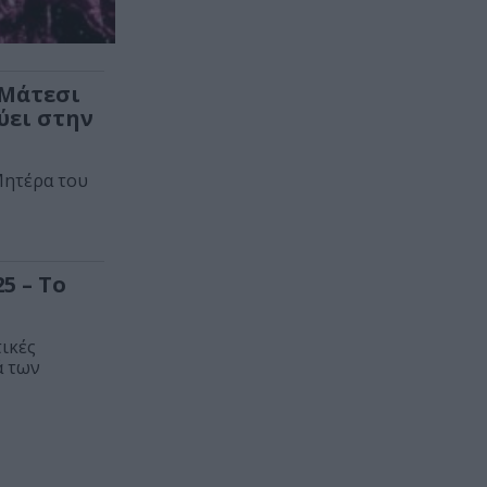
 Μάτεσι
ύει στην
Μητέρα του
5 – Το
ικές
ά των