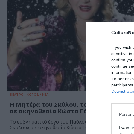
CultureNo
If you wish 
sensitive in
confirm you
continue se
information 
further disc
participants
Downstream 
ΘΕΑΤΡΟ - ΧΟΡΟΣ / ΝΕΑ
Η Μητέρα του Σκύλου, του Παύλου Μάτε
σε σκηνοθεσία Κώστα Γάκη στο Βεάκει
Persona
Το εμβληματικό έργο του Παύλου Μάτεσι, «Η Μητέρα
Σκύλου», σε σκηνοθεσία Κώστα Γάκη,...
I want t