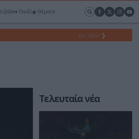
τιβάλ
Παιδί
Θέματα
Δες εδώ!
❯
Τελευταία νέα