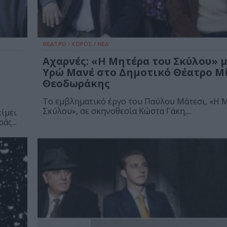
ΘΕΑΤΡΟ - ΧΟΡΟΣ / ΝΕΑ
Αχαρνές: «Η Μητέρα του Σκύλου» μ
Υρώ Μανέ στο Δημοτικό Θέατρο Μ
Θεοδωράκης
Το εμβληματικό έργο του Παύλου Μάτεσι, «Η 
Σκύλου», σε σκηνοθεσία Κώστα Γάκη,...
ίμει
άς...