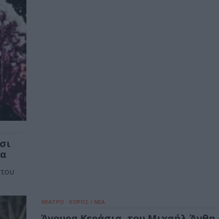
σι
ία
 του
ΘΕΑΤΡΟ - ΧΟΡΟΣ / ΝΕΑ
Άγουρα Κεράσια, του Μιχαήλ Άνθη