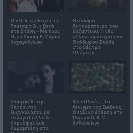
O «Οιδίποδας» του
Θεοδώρα,
Ρόμπερτ Άικ ξανά
Αυτοκράτειρα του
στη Στέγη – Με τους
Βυζαντίου: Η νέα
Νίκο Κουρή & Μαρία
ελληνική όπερα του
Κεχαγιόγλου
Θεόδωρου Στάθη
στο θέατρο
Ολύμπια
Μακμπέθ, της
32οι Πλοές – Το
Κατερίνας
Αίνιγμα της Εικόνας:
Ευαγγελάτου με
Ομαδική έκθεση στο
Γιώργο Γάλλο &
Ίδρυμα Π. & Μ.
Καρυοφυλλιά
Κυδωνιέως
Καραμπέτη στο