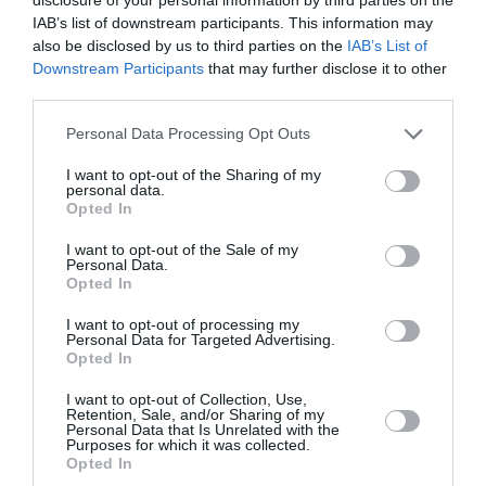
IAB’s list of downstream participants. This information may
also be disclosed by us to third parties on the
IAB’s List of
Downstream Participants
that may further disclose it to other
third parties.
Ακολουθήστε το Culturenow.gr
Personal Data Processing Opt Outs
I want to opt-out of the Sharing of my
personal data.
Opted In
Σχετικά Άρθρα
I want to opt-out of the Sale of my
Personal Data.
Opted In
I want to opt-out of processing my
Personal Data for Targeted Advertising.
Opted In
I want to opt-out of Collection, Use,
Mania The Abba
The Magician’s
Retention, Sale, and/or Sharing of my
Tribute: Μια
Farewell: Οι Uriah
Personal Data that Is Unrelated with the
Purposes for which it was collected.
μοναδική συναυλία
Heep στο Floyd
Opted In
στο Christmas