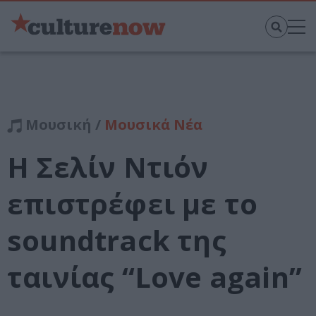
Μουσική /
Μουσικά Νέα
Η Σελίν Ντιόν
επιστρέφει με το
soundtrack της
ταινίας “Lοve again”