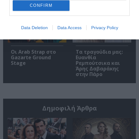
Theater
CONFIRM
Data Deletion
Data Access
Privacy Policy
Οι Arab Strap στο
Τα τραγούδια μας:
Gazarte Ground
Ευανθία
Stage
Ρεμπούτσικα και
Άρης Δαβαράκης
στην Πάρο
Δημοφιλή Άρθρα