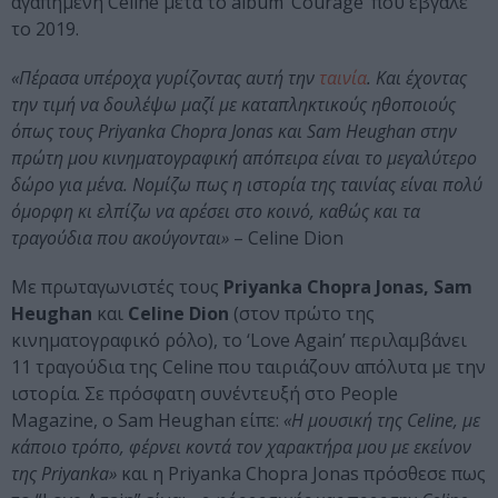
αγαπημένη Celine μετά το album ‘Courage’ που έβγαλε
το 2019.
«Πέρασα υπέροχα γυρίζοντας αυτή την
ταινία
. Και έχοντας
την τιμή να δουλέψω μαζί με καταπληκτικούς ηθοποιούς
όπως τους Priyanka Chopra Jonas και Sam Heughan στην
πρώτη μου κινηματογραφική απόπειρα είναι το μεγαλύτερο
δώρο για μένα. Νομίζω πως η ιστορία της ταινίας είναι πολύ
όμορφη κι ελπίζω να αρέσει στο κοινό, καθώς και τα
τραγούδια που ακούγονται»
– Celine Dion
Με πρωταγωνιστές τους
Priyanka Chopra Jonas, Sam
Heughan
και
Celine Dion
(στον πρώτο της
κινηματογραφικό ρόλο), το ‘Love Again’ περιλαμβάνει
11 τραγούδια της Celine που ταιριάζουν απόλυτα με την
ιστορία. Σε πρόσφατη συνέντευξή στο People
Magazine, ο Sam Heughan είπε:
«Η μουσική της Celine, με
κάποιο τρόπο, φέρνει κοντά τον χαρακτήρα μου με εκείνον
της Priyanka»
και η Priyanka Chopra Jonas πρόσθεσε πως