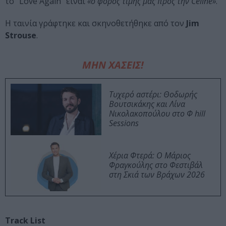
το “Love Again” είναι
«ο φόρος τιμής μας προς την Celine»
.
Η ταινία γράφτηκε και σκηνοθετήθηκε από τον
Jim
Strouse
.
ΜΗΝ ΧΑΣΕΙΣ!
Τυχερό αστέρι: Θοδωρής
Βουτσικάκης και Λίνα
Νικολακοπούλου στο Φ hill
Sessions
Χέρια Φτερά: Ο Μάριος
Φραγκούλης στο Φεστιβάλ
στη Σκιά των Βράχων 2026
Track List