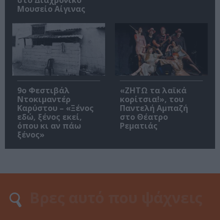
στο Διαχρονικό
Μουσείο Αίγινας
9ο Φεστιβάλ
«ΖΗΤΩ τα λαϊκά
Ντοκιμαντέρ
κορίτσια!», του
Καρύστου – «Ξένος
Παντελή Αμπαζή
εδώ, ξένος εκεί,
στο Θέατρο
όπου κι αν πάω
Ρεματιάς
ξένος»