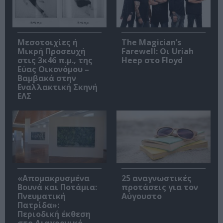
Μεσοτοιχίες ή
The Magician’s
Μικρή Προσευχή
Farewell: Οι Uriah
στις 3κ46 π.μ., της
Heep στο Floyd
Εύας Οικονόμου –
Βαμβακά στην
Εναλλακτική Σκηνή
ΕΛΣ
«Απομακρυσμένα
25 αναγνωστικές
Βουνά και Ποτάμια:
προτάσεις για τον
Πνευματική
Αύγουστο
Πατρίδα»:
Περιοδική έκθεση