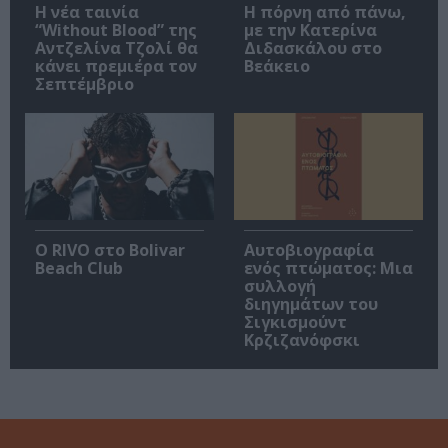
Η νέα ταινία
Η πόρνη από πάνω,
“Without Blood” της
με την Κατερίνα
Αντζελίνα Τζολί θα
Διδασκάλου στο
κάνει πρεμιέρα τον
Βεάκειο
Σεπτέμβριο
Ο RIVO στο Bolivar
Αυτοβιογραφία
Beach Club
ενός πτώματος: Μια
συλλογή
διηγημάτων του
Σιγκισμούντ
Κρζιζανόφσκι