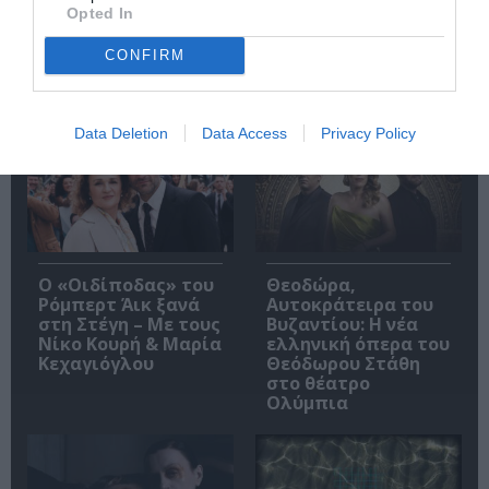
Opted In
CONFIRM
Δημοφιλή Άρθρα
Data Deletion
Data Access
Privacy Policy
O «Οιδίποδας» του
Θεοδώρα,
Ρόμπερτ Άικ ξανά
Αυτοκράτειρα του
στη Στέγη – Με τους
Βυζαντίου: Η νέα
Νίκο Κουρή & Μαρία
ελληνική όπερα του
Κεχαγιόγλου
Θεόδωρου Στάθη
στο θέατρο
Ολύμπια