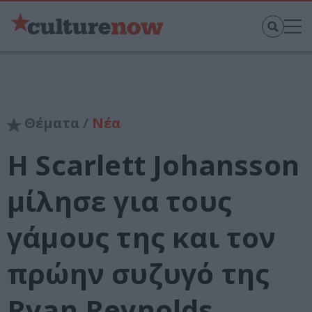
Θέματα /
Νέα
Η Scarlett Johansson
μίλησε για τους
γάμους της και τον
πρώην συζυγό της
Ryan Reynolds