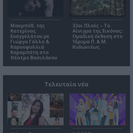
Μακμπέθ, της
32οι Πλοές – Το
Κατερίνας
Αίνιγμα της Εικόνας:
Ευαγγελάτου με
Ομαδική έκθεση στο
Γιώργο Γάλλο &
Ίδρυμα Π. & Μ.
Καρυοφυλλιά
Κυδωνιέως
Καραμπέτη στο
Θέατρο Βασιλάκου
Τελευταία νέα