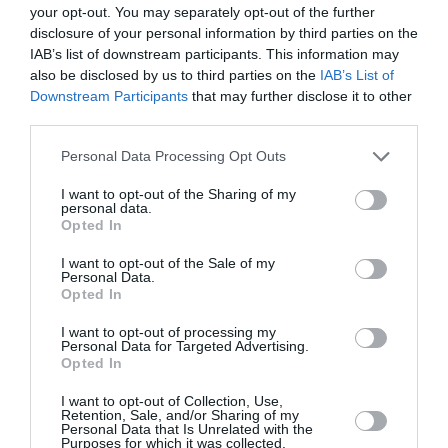
your opt-out. You may separately opt-out of the further
disclosure of your personal information by third parties on the
IAB’s list of downstream participants. This information may
also be disclosed by us to third parties on the
IAB’s List of
Downstream Participants
that may further disclose it to other
Αρχαιολογικό
Ο Λάκης Χαλκιάς,
third parties.
Μουσείο
σημαντικός
Θεσσαλονίκης: Στο
εκπρόσωπος της
φως της
μουσικής μας
Personal Data Processing Opt Outs
Αυγουστιάτικης
παράδοσης, πέθανε
Πανσελήνου
σε ηλικία 82 ετών
I want to opt-out of the Sharing of my
personal data.
Opted In
I want to opt-out of the Sale of my
Personal Data.
Opted In
I want to opt-out of processing my
Personal Data for Targeted Advertising.
Η Σιγκαπούρη
Ίδρυμα Ωνάση:
Opted In
απαγορεύει την
Αποτελέσματα
είσοδο σε δύο μέλη
Υποτροφιών για το
I want to opt-out of Collection, Use,
των Massive Attack
Ακαδημαϊκό Έτος
Retention, Sale, and/or Sharing of my
26-27
Personal Data that Is Unrelated with the
Purposes for which it was collected.