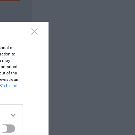
sonal or
ection to
ou may
 personal
out of the
 downstream
B’s List of