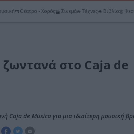
υσική
Θέατρο - Χορός
Σινεμά
Τέχνες
Βιβλίο
Φεσ
 ζωντανά στο Caja de
νή Caja de Música για μια ιδιαίτερη μουσική βρ