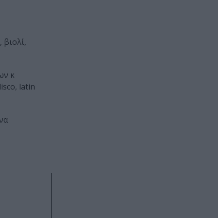
 βιολί,
ων κ
sco, latin
ένα