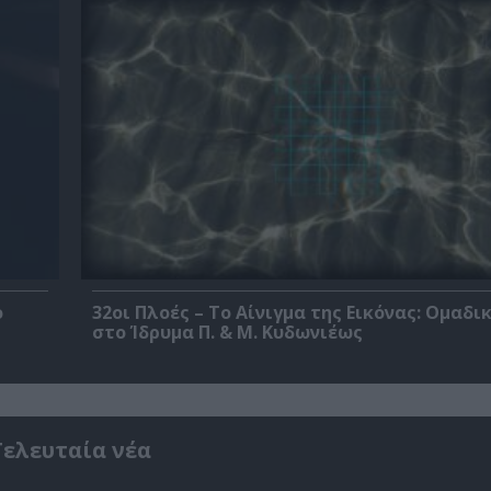
ο
32οι Πλοές – Το Αίνιγμα της Εικόνας: Ομαδι
στο Ίδρυμα Π. & Μ. Κυδωνιέως
Τελευταία νέα