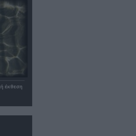
κή έκθεση