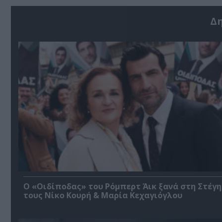
Δ
O «Οιδίποδας» του Ρόμπερτ Άικ ξανά στη Στέγη
τους Νίκο Κουρή & Μαρία Κεχαγιόγλου