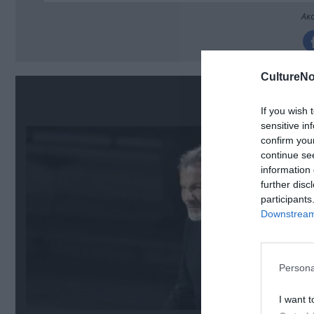
Ακο
CultureNo
Σ
If you wish 
sensitive in
confirm you
continue se
information 
further disc
participants
Downstream 
Persona
I want t