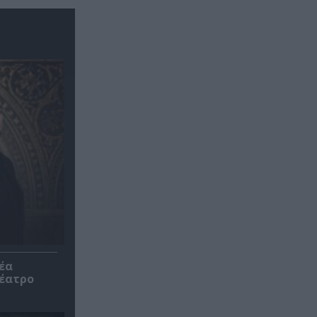
έα
θέατρο