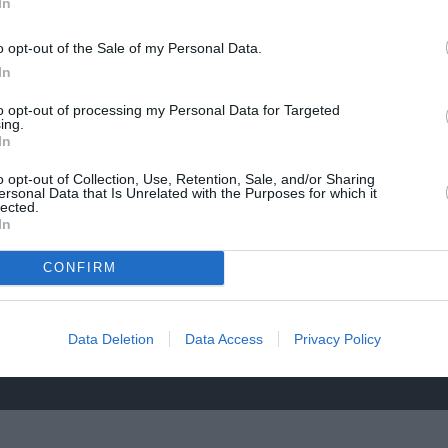
In
Η Μουσική Τεχνόπολη 2026 υποδέχεται ένα
δυναμικό συναυλιακό Σεπτέμβριο!
o opt-out of the Sale of my Personal Data.
In
to opt-out of processing my Personal Data for Targeted
ing.
In
o opt-out of Collection, Use, Retention, Sale, and/or Sharing
ersonal Data that Is Unrelated with the Purposes for which it
lected.
In
CONFIRM
Data Deletion
Data Access
Privacy Policy
έατρο
K-POP Fever και στη Μονή Λαζαριστών!