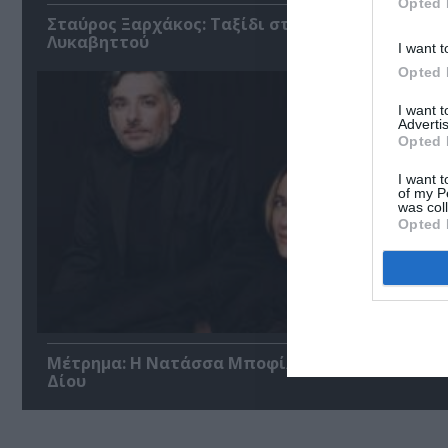
Opted 
Σταύρος Ξαρχάκος: Ταξίδι στο φως στο Θέατρο
Λυκαβηττού
I want t
Opted 
I want 
Advertis
Opted 
I want t
of my P
was col
Opted 
Μέτρημα: Η Νατάσσα Μποφίλιου στο Αρχαίο Θ
Δίου