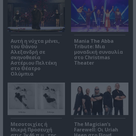
Αυτή η νύχτα μένει,
Mania The Abba
του Θάνου
Tribute: Μια
Αλεξανδρή σε
μοναδική συναυλία
σκηνοθεσία
στο Christmas
Αστέριου Πελτέκη
Theater
στο Θέατρο
Ολύμπια
Μεσοτοιχίες ή
The Magician’s
Μικρή Προσευχή
Farewell: Οι Uriah
στις 3κ46 π.μ., της
Heep στο Floyd