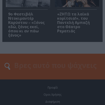
9ο Φεστιβάλ
«ΖΗΤΩ τα λαϊκά
Ντοκιμαντέρ
κορίτσια!», του
Καρύστου – «Ξένος
Παντελή Αμπαζή
εδώ, ξένος εκεί,
στο Θέατρο
όπου κι αν πάω
Ρεματιάς
ξένος»
Προφίλ
Οροι Χρήσης
Διαφήμιση