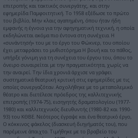
επιτροπής και τακτικός συνεργάτης, και στην
εφημερίδα Παμφοιτητική. Το 1958 εξέδωσε το πρώτο
του βιβλίο, Μην κλαις αγαπημένη, όπου ήταν ήδη
εμφανής η έγνοια για την αφηγηματική τεχνική, η οποία
εκδηλώνεται ακόμα πιο έντονα στη συνέχεια. Η
«συνάντησή» του με το έργο του Φώκνερ, του οποίου
έχει μεταφράσει το μυθιστόρημα Η βουή και το πάθος,
υπήρξε γόνιμη για τη συνέχεια του έργου του, όπου το
όνειρο συναιρείται με την πραγματικότητα, χωρίς να
την αναιρεί. Την ίδια χρονιά άρχισε να γράφει
συστηματικά θεατρική κριτική στις εφημερίδες με τις
οποίες συνεργαζόταν. Ασχολήθηκε με το μεταπολεμικό
θέατρο και διετέλεσε πρόεδρος της καλλιτεχνικής
επιτροπής (1974-75), εισηγητής δραματολογίου (1977-
1980) και καλλιτεχνικός διευθυντής (1980-82 και 1990-
93) του ΚΘΒΕ. Νεότερος έγραψε και ένα θεατρικό έργο,
Ο κόκκινος φάκελος (διασκευή διηγήματός του), που
παρέμεινε άπαιχτο. Τιμήθηκε με το βραβείο του