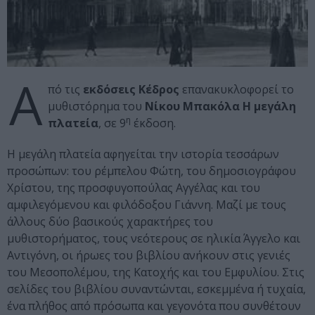
Α
πό τις
εκδόσεις Κέδρος
επανακυκλοφορεί το
μυθιστόρημα του
Νίκου Μπακόλα
Η μεγάλη
η
πλατεία
, σε 9
έκδοση.
Η μεγάλη πλατεία αφηγείται την ιστορία τεσσάρων
προσώπων: του ρέμπελου Φώτη, του δημοσιογράφου
Χρίστου, της προσφυγοπούλας Αγγέλας και του
αμφιλεγόμενου και φιλόδοξου Γιάννη. Μαζί με τους
άλλους δύο βασικούς χαρακτήρες του
μυθιστορήματος, τους νεότερους σε ηλικία Άγγελο και
Αντιγόνη, οι ήρωες του βιβλίου ανήκουν στις γενιές
του Μεσοπολέμου, της Κατοχής και του Εμφυλίου. Στις
σελίδες του βιβλίου συναντώνται, εσκεμμένα ή τυχαία,
ένα πλήθος από πρόσωπα και γεγονότα που συνθέτουν