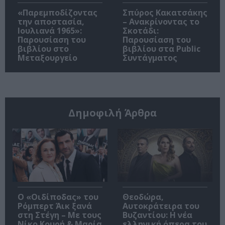
«Παρεμποδίζοντας
Σπύρος Κακατσάκης
την αποστασία,
– Ανακρίνοντας το
Ιουλιανά 1965»:
Σκοτάδι:
Παρουσίαση του
Παρουσίαση του
βιβλίου στο
βιβλίου στα Public
Μεταξουργείο
Συντάγματος
Δημοφιλή Άρθρα
O «Οιδίποδας» του
Θεοδώρα,
Ρόμπερτ Άικ ξανά
Αυτοκράτειρα του
στη Στέγη – Με τους
Βυζαντίου: Η νέα
Νίκο Κουρή & Μαρία
ελληνική όπερα του