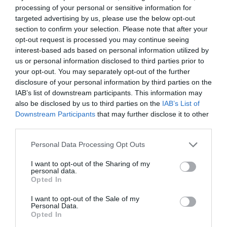
Ταξιδιού»: Το φετινό Διεθνές
processing of your personal or sensitive information for
Βραβείο Booker κυκλοφορεί
targeted advertising by us, please use the below opt-out
από τις εκδόσεις Βακχικόν
section to confirm your selection. Please note that after your
opt-out request is processed you may continue seeing
Η νύφη φόρεσε μαύρα: Το
interest-based ads based on personal information utilized by
νέο αστυνομικό
us or personal information disclosed to third parties prior to
μυθιστόρημα του Κορνέλ
your opt-out. You may separately opt-out of the further
Γούλριτς
disclosure of your personal information by third parties on the
IAB’s list of downstream participants. This information may
also be disclosed by us to third parties on the
IAB’s List of
Downstream Participants
that may further disclose it to other
third parties.
Ταυτότητα
Personal Data Processing Opt Outs
Πληροφορίες έκδοσης:
ISBN: 978-960-04-0110-3, σελ.
560, τιμή: 18.50 €, Νοέμβριος 2014
I want to opt-out of the Sharing of my
personal data.
Opted In
I want to opt-out of the Sale of my
Ακολουθήστε το Culturenow.gr στο
Google News
και
Personal Data.
μάθετε πρώτοι όλες τις ειδήσεις
Opted In