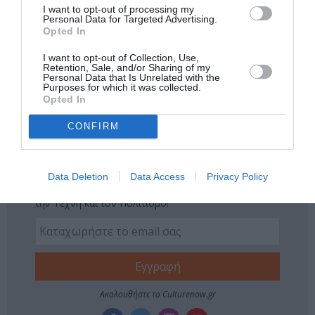
Δείτε όλα τα
τελευταία νέα
για την Τέχνη και τον
I want to opt-out of processing my
Personal Data for Targeted Advertising.
Πολιτισμό στο
Culturenow.gr
Opted In
I want to opt-out of Collection, Use,
Νέοι Διαγωνισμοί
❯
Retention, Sale, and/or Sharing of my
Personal Data that Is Unrelated with the
Purposes for which it was collected.
Tags
Opted In
ΕΚΔΟΣΕΙΣ ΚΕΔΡΟΣ
CONFIRM
Newsletter
Data Deletion
Data Access
Privacy Policy
Κάθε βδομάδα στο e-mail σας τα τελευταία νέα για
την Τέχνη και τον Πολιτισμό!
Ακολουθήστε το Culturenow.gr