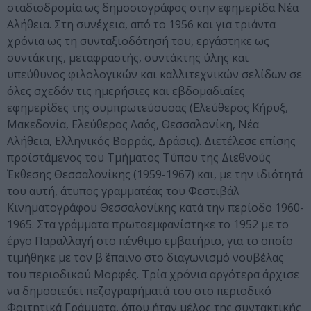
σταδιοδρομία ως δημοσιογράφος στην εφημερίδα Νέα
Αλήθεια. Στη συνέχεια, από το 1956 και για τριάντα
χρόνια ως τη συνταξιοδότησή του, εργάστηκε ως
συντάκτης, μεταφραστής, συντάκτης ύλης και
υπεύθυνος φιλολογικών και καλλιτεχνικών σελίδων σε
όλες σχεδόν τις ημερήσιες και εβδομαδιαίες
εφημερίδες της συμπρωτεύουσας (Ελεύθερος Κήρυξ,
Μακεδονία, Ελεύθερος Λαός, Θεσσαλονίκη, Νέα
Αλήθεια, Ελληνικός Βορράς, Δράσις). Διετέλεσε επίσης
προϊστάμενος του Τμήματος Τύπου της Διεθνούς
Έκθεσης Θεσσαλονίκης (1959-1967) και, με την ιδιότητά
του αυτή, άτυπος γραμματέας του Φεστιβάλ
Κινηματογράφου Θεσσαλονίκης κατά την περίοδο 1960-
1965. Στα γράμματα πρωτοεμφανίστηκε το 1952 με το
έργο Παραλλαγή στο πένθιμο εμβατήριο, για το οποίο
τιμήθηκε με τον β΄ έπαινο στο διαγωνισμό νουβέλας
του περιοδικού Μορφές. Τρία χρόνια αργότερα άρχισε
να δημοσιεύει πεζογραφήματά του στο περιοδικό
Φοιτητικά Γράμματα, όπου ήταν μέλος της συντακτικής