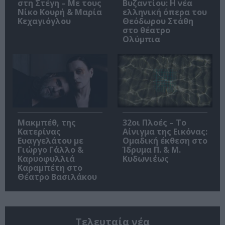
στη Στέγη – Με τους
Βυζαντίου: Η νέα
Νίκο Κουρή & Μαρία
ελληνική όπερα του
Κεχαγιόγλου
Θεόδωρου Στάθη
στο θέατρο
Ολύμπια
Μακμπέθ, της
32οι Πλοές – Το
Κατερίνας
Αίνιγμα της Εικόνας:
Ευαγγελάτου με
Ομαδική έκθεση στο
Γιώργο Γάλλο &
Ίδρυμα Π. & Μ.
Καρυοφυλλιά
Κυδωνιέως
Καραμπέτη στο
Θέατρο Βασιλάκου
Τελευταία νέα