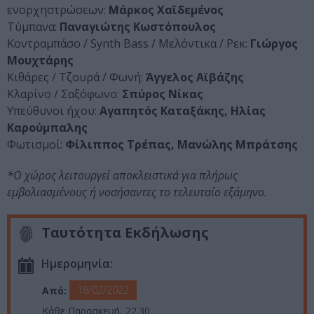
ενορχηστρώσεων:
Μάρκος Χαϊδεμένος
Τύμπανα:
Παναγιώτης Κωστόπουλος
Κοντραμπάσο / Synth Bass / Μελόντικα / Ρεκ:
Γιώργος
Μουχτάρης
Κιθάρες / Τζουρά / Φωνή:
Άγγελος Αϊβάζης
Κλαρίνο / Σαξόφωνο:
Σπύρος Νίκας
Υπεύθυνοι ήχου:
Αγαπητός Καταξάκης, Ηλίας
Καρούμπαλης
Φωτισμοί:
Φίλιππος Τρέπας, Μανώλης Μπράτσης
*Ο χώρος λειτουργεί αποκλειστικά για πλήρως
εμβολιασμένους ή νοσήσαντες το τελευταίο εξάμηνο.
Ταυτότητα Εκδήλωσης
Ημερομηνία:
18/02/2022
Από:
Κάθε Παρασκευή, 22.30