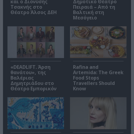
και ο Διονύσης
Δημοτικό Θέατρο
Τσακνής στο
Πειραιά – Από τη
Θέατρο Άλσος ΔΕΗ
Βαλτική στη
Μεσόγειο
«DEADLIFT. Άρση
Rafina and
θανάτου», της
Artemida: The Greek
Βαλέριας
Food Stops
Δημητριάδου στο
Travellers Should
Θέατρο Εμπορικόν
Know