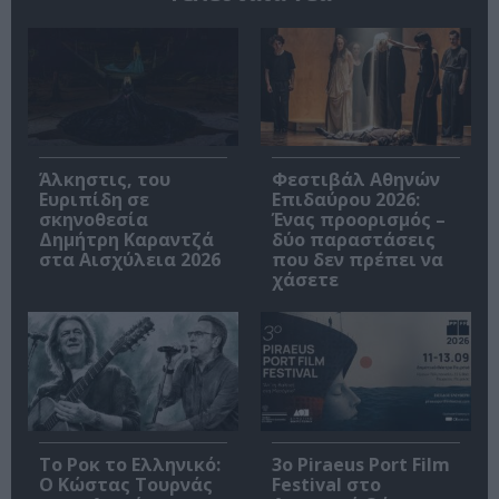
Άλκηστις, του
Φεστιβάλ Αθηνών
Ευριπίδη σε
Επιδαύρου 2026:
σκηνοθεσία
Ένας προορισμός –
Δημήτρη Καραντζά
δύο παραστάσεις
στα Αισχύλεια 2026
που δεν πρέπει να
χάσετε
Το Ροκ το Ελληνικό:
3o Piraeus Port Film
Ο Κώστας Τουρνάς
Festival στο