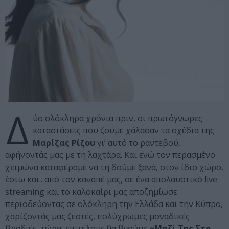
Δ
ύο ολόκληρα χρόνια πριν, οι πρωτόγνωρες
καταστάσεις που ζούμε χάλασαν τα σχέδια της
Μαρίζας Ρίζου
γι’ αυτό το ραντεβού,
αφήνοντάς μας με τη λαχτάρα. Και ενώ τον περασμένο
χειμώνα καταφέραμε να τη δούμε ξανά, στον ίδιο χώρο,
έστω και.. από τον καναπέ μας, σε ένα απολαυστικό live
streaming και το καλοκαίρι μας αποζημίωσε
περιοδεύοντας σε ολόκληρη την Ελλάδα και την Κύπρο,
χαρίζοντάς μας ζεστές, πολύχρωμες μοναδικές
βραδιές, τώρα, επιτέλους θα βγούμε
«Μαζί Της Στο