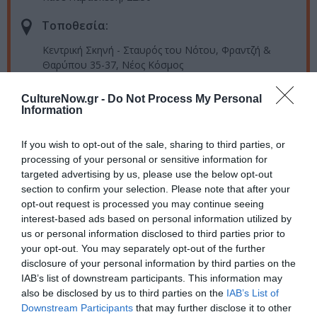
Τοποθεσία:
Κεντρική Σκηνή - Σταυρός του Νότου, Φραντζή &
Θαρύπου 35-37, Νέος Κόσμος
Σταυρός του Νότου
CultureNow.gr -
Do Not Process My Personal
Information
Eισιτήρια:
If you wish to opt-out of the sale, sharing to third parties, or
15€
processing of your personal or sensitive information for
targeted advertising by us, please use the below opt-out
Πληροφορίες / Κρατήσεις:
section to confirm your selection. Please note that after your
opt-out request is processed you may continue seeing
Τηλ.: 210 9226975 |
stn.gr
interest-based ads based on personal information utilized by
us or personal information disclosed to third parties prior to
Ακολουθήστε το Culturenow.gr στο
Google News
και
your opt-out. You may separately opt-out of the further
disclosure of your personal information by third parties on the
μάθετε πρώτοι όλες τις ειδήσεις
IAB’s list of downstream participants. This information may
also be disclosed by us to third parties on the
IAB’s List of
Δείτε όλα τα
τελευταία νέα
για την Τέχνη και τον
Downstream Participants
that may further disclose it to other
Πολιτισμό στο
Culturenow.gr