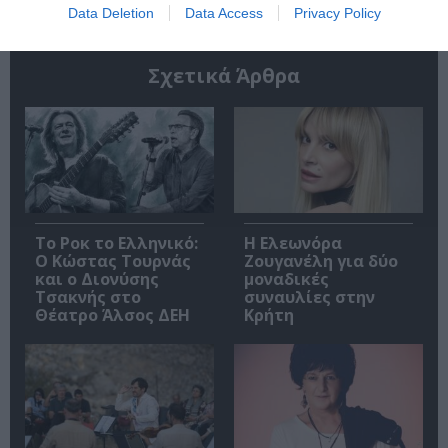
Data Deletion
Data Access
Privacy Policy
Σχετικά Άρθρα
Το Ροκ το Ελληνικό:
Η Ελεωνόρα
Ο Κώστας Τουρνάς
Ζουγανέλη για δύο
και ο Διονύσης
μοναδικές
Τσακνής στο
συναυλίες στην
Θέατρο Άλσος ΔΕΗ
Κρήτη