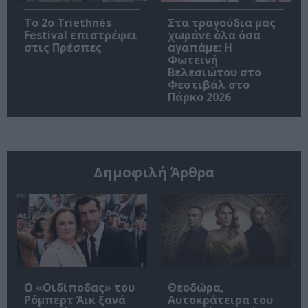
Το 2ο Triethnés
Στα τραγούδια μας
Festival επιστρέφει
χωράνε όλα όσα
στις Πρέσπες
αγαπάμε: Η
Φωτεινή
Βελεσιώτου στο
Φεστιβάλ στο
Πάρκο 2026
Δημοφιλή Άρθρα
O «Οιδίποδας» του
Θεοδώρα,
Ρόμπερτ Άικ ξανά
Αυτοκράτειρα του