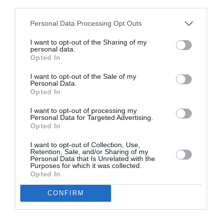
third parties.
Νέοι Διαγωνισμοί
❯
Personal Data Processing Opt Outs
I want to opt-out of the Sharing of my
Tags
personal data.
Opted In
ΕΝΤΕΧΝΟ - ΛΑΪΚΟ - ΠΑΡΑΔΟΣΙΑΚΗ
ΜΑΡΙΖΑ ΡΙΖΟΥ
I want to opt-out of the Sale of my
Personal Data.
ΣΥΝΑΥΛΙΕΣ 2022
Opted In
I want to opt-out of processing my
Newsletter
Personal Data for Targeted Advertising.
Opted In
Κάθε βδομάδα στο e-mail σας τα τελευταία νέα για
την Τέχνη και τον Πολιτισμό!
I want to opt-out of Collection, Use,
Retention, Sale, and/or Sharing of my
Personal Data that Is Unrelated with the
Purposes for which it was collected.
Opted In
CONFIRM
Ακολουθήστε το Culturenow.gr